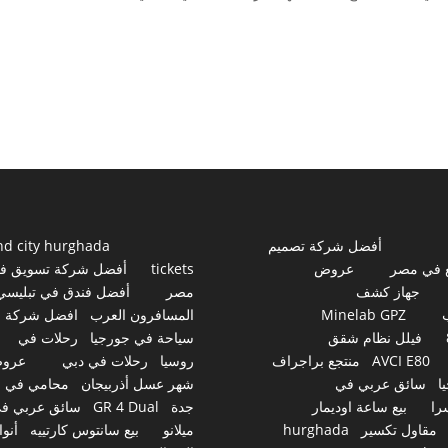
أفضل شركة تصميم
nd city hurghada
 في مصر
عروض
tickets
أفضل شركة تسويق ف
جهاز كشف
مصر
أفضل فندق في تبليسي
Minelab GPZ
المسافرون العرب
افضل شركة
فيلل نظام شقق
سياحة في جورجيا
رحلات في
AVCI E80
منتجع براجراف
روسيا
رحلات في دبي
عرو
ا
سائق عربي في
شهر عسل أذربيجان
محامي في
را
بيع ساعة اوديمار
جدة
GR 4 Dual
سائق عربي ف
مقاول تكسير
hurghada
ميلانو
بيع سانتوس كارتييه
أنوا