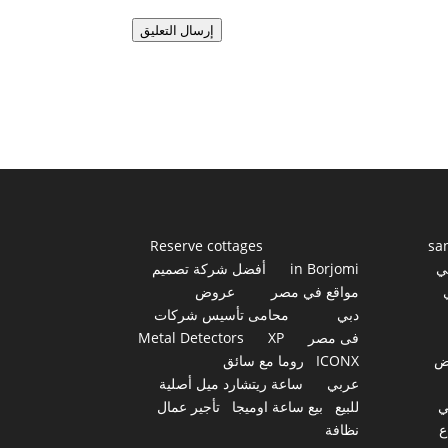
إرسال التعليق
Reserve cottages
sa
ي
in Borjomi
أفضل شركة تصميم
مواقع في مصر
عروض
دبي
محامى تأسيس شركات
فى مصر
XP
Metal Detectors
ض
ICONX
روما مع سائق
عربي
ساعة ريتشارد ميل أصلية
ي
للبيع
بيع ساعة اوميجا
تأجير عمال
ع
نظافة