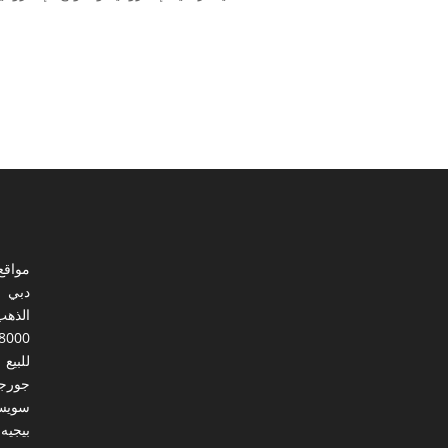
مواقع
دبي
الذهب
8000
للبيع
جورجي
سويس
بيجيه