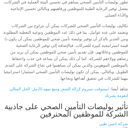
تطور بوليصات التأمين الصحي يساهم في تحسين البيئة العملية في الشركات،
بفضل توفير الرعاية الطبية للموظفين ورفاهيتهم وبالتالي تحسين الإنتاجية
والأداء العملي.
تكاليف بوليصات التأمين الصحي للشركات يمكن أن تتراوح بين الشركات
وتعتمد على عدة عوامل، بما في ذلك عدد الموظفين ونوعية التغطية المطلوبة.
ومن الجدير بالذكر أن توفير بوليصة تأمين صحي للموظفين يمكن أن يكون ذا
قيمة استراتيجية كبيرة للشركات. فبالإضافة إلى توفير الرعاية الصحية
للموظفين وعائلاتهم، فإن تقديم تأمين صحي للموظفين يمكن أن يزيد من
رضاهم وولاءهم للشركة. كما أن ذلك يمكن أن يساعد في جذب واحتفاظ
بالموظفين الموهوبين والذين يمكن أن يساهموا في نجاح الشركة على المدى
الطويل. وبالتالي، يمكن أن تكون بوليصات التأمين الصحي استثمارا استراتيجيا
مهما للشركات في تحقيق أهدافها ونجاحها.
شاهد أيضا:
ابيسوفت سيروم لإزالة الشعر ومنع نموه 20مل: الحل المثالي
لنعومة بشرتك
تأثير بوليصات التأمين الصحي على جاذبية
الشركة للموظفين المحترفين
شركة تامين طبي