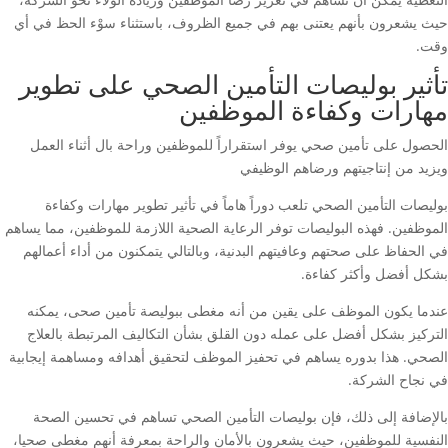
حيث يشعرون بأنهم يعتنى بهم في جميع الظروف، باستثناء سوْء الحظ في أي
وقت.
تأثير بوليصات التأمين الصحي على تطوير
مهارات وكفاءة الموظفين
الحصول على تأمين صحي يوفر استقراراً للموظفين وراحة بال أثناء العمل
ويزيد من إنتاجيتهم ورضاهم الوظيفي
بوليصات التأمين الصحي تلعب دوراً هاماً في تأثير تطوير مهارات وكفاءة
الموظفين. فهذه البوليصات توفر الرعاية الصحية اللازمة للموظفين، مما يساهم
في الحفاظ على صحتهم وعافيتهم البدنية، وبالتالي يتمكنون من أداء أعمالهم
بشكل أفضل وأكثر كفاءة.
عندما يكون الموظف على يقين من أنه مغطى ببوليصة تأمين صحى، يمكنه
التركيز بشكل أفضل على عمله دون القلق بشأن التكاليف المرتبطة بالعلاج
الصحي. هذا بدوره يساهم في تحفيز الموظف لتحقيق أهدافه ومساهمة إيجابية
في نجاح الشركة.
بالإضافة إلى ذلك، فإن بوليصات التأمين الصحي تساهم في تحسين الصحة
النفسية للموظفين، حيث يشعرون بالأمان والراحة بمعرفة أنهم مغطى صحيا،