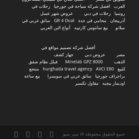
العرب
افضل شركة سياحة في جورجيا
رحلات في
روسيا
رحلات في دبي
عروض شهر عسل
أذربيجان
محامي في جدة
GR 4 Dual
سائق عربي في
ميلانو
بيع سانتوس كارتييه
أنواع البن العربي
أفضل شركة تصميم مواقع في
مصر
عروض دبي
جهاز كشف
الذهب
Minelab GPZ 8000
فيلل نظام شقق
للبيع
AVCI E80
hurghada travel agency
منتجع
براجراف جورجيا
سائق عربي في سويسرا
بيع ساعة
اوديمار بيجيه
مقاول تكسير
جميع الحقوق محفوظة @ ممر سيو