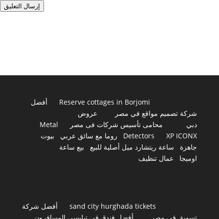
إرسال التعليق
Reserve cottages in Borjomi
أفضل
شركة تصميم مواقع في مصر
عروض
دبي
محامى تأسيس شركات فى مصر
Metal
XP ICONX
Detectors
روما مع سائق عربي
بيوت
جاهزة
ساعة ريتشارد ميل أصلية للبيع
بيع ساعة
اوميجا
عمال تنظيف
sand city hurghada tickets
أفضل شركة
تسويق في مصر
أفضل فندق في تبليسي المسافرون