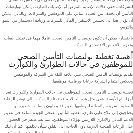
للشركات. ففي حالات الإصابة بالمرض أو الإصابات الطارئة، يمكن لبوليصات
التأمين أن تخفف من العبء المالي على الموظفين والشركات. وبالتالي، يمكن
أن يؤدي هذا الى تحسين الاستقرار المالي للشركات وزيادة الاستثمار في النمو
والتوسع.
باختصار، يمكن أن تكون بوليصات التأمين الصحي عاملا مهما في تقليل الغياب
وتعزيز الانتعاش الاقتصادي للشركات.
أهمية تغطية بوليصات التأمين الصحي
للموظفين في حالات الطوارئ والكوارث
تقديم بوليصات التأمين الصحي يبني علاقة الثقة بين الشركة والموظفين
ويعكس اهتمام الشركة برعاية ورفاهية موظفيها.
تغطية بوليصات التأمين الصحي للموظفين في حالات الطوارئ والكوارث تعد
أمرًا بالغ الأهمية. ففي مثل هذه الحالات، قد تحتاج الشركات إلى توفير الرعاية
الصحية السريعة والفعالة لموظفيها الذين قد يصابون بإصابات خطيرة أو
يحتاجون إلى علاج طبي طارئ. تغطية التأمين الصحي الجيدة تساعد في تقديم
الدعم المالي والإداري اللازمين لهؤلاء الموظفين، مما يساعدهم في الحصول
على الرعاية الصحية اللازمة دون الحاجة إلى القلق بشأن تكلفتها. كما أن تلك
التغطية يمكن أن تساهم في تعزيز رضا الموظفين وزيادة الولاء نحو الشركة،