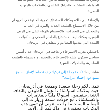
الحمامات الساخنة، والتدليك التقليدي، والعلاجات بالزيوت
العطرية.
بالإضافة إلى ذلك، يمكنك الاستمتاع بتجربة العافية في أذربيجان
من خلال الاستمتاع بالطبيعة الخلابة والتنزه في الجبال،
والتجديف في البحيرات، والاستمتاع بالهواء النقي في الريف
الجميل. يمكنك أيضا الاستمتاع بالطعام الصحي والمأكولات
اللذيذة التي تقدمها المطاعم والمقاهي في أذربيجان.
باختصار، تجربة الاسترخاء والعافية في أذربيجان خلال أسبوع
سياحي ستكون مليئة بالاسترخاء، والتجديد، والاستمتاع بالطبيعة
الساحرة، والمأكولات الشهية.
شاهد أيضا:
تكلفة رحلة إلى تركيا: كيف تخطط لإنفاق أسبوع
ممتع دون إفساد ميزانيتك؟
نتمنى لكم رحلة سعيدة وممتعة في أذربيجان،
حيث يمكنكم استكشاف الجمال الطبيعي والثقافة
الغنية. ستقضون أسبوعًا مليئًا بالمغامرات
والاستكشاف مع جولات ممتعة وزيارات إلى
المعالم السياحية الرائعة. نتمنى أن تبقى هذه
الذكريات محفورة في ذاكرتكم إلى الأبد.