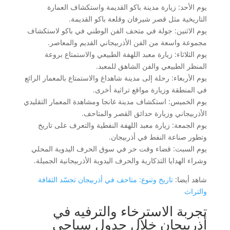
يوم الأحد: زيارة مدينة باكو القديمة واستكشاف العمارة
التاريخية مثل قصر شيرفان وقلعة باكو القديمة.
يوم الاثنين: جولة في متحف الفن الوطني في باكو لاستكشاف
مجموعة واسعة من الفن الأذربيجاني القديم والمعاصر.
يوم الثلاثاء: زيارة معبد اللهفة الطبيعي والاستمتاع بروعة
المنظر الطبيعي والفن الشاهق للمعبد.
يوم الأربعاء: رحلة إلى مدينة شاهداغ والاستمتاع بالمعمار الرائع
في المنطقة وزيارة مواقع تراثية أخرى.
يوم الخميس: استكشاف مدينة غانجا ومشاهدة المعمار التقليدي
الأذربيجاني وزيارة حدائق القصر والمتاحف.
يوم الجمعة: زيارة معبد اللهفة النفطية والتعرف على تاريخ
وتطور صناعة النفط في أذربيجان.
يوم السبت: قضاء وقت حر في سوق الحرف اليدوية المحلي
وشراء الهدايا التذكارية والحرف اليدوية الأذربيجانية الجميلة.
شاهد أيضا:
تاريخ وتنوع: متاحف في أذربيجان تجسّد الثقافة
والتراث
تجربة الاسترخاء والترفيه في
أذربيجان خلال جدول سياحي