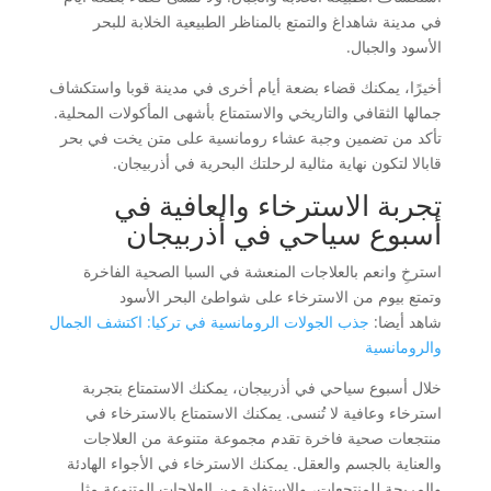
في مدينة شاهداغ والتمتع بالمناظر الطبيعية الخلابة للبحر
الأسود والجبال.
أخيرًا، يمكنك قضاء بضعة أيام أخرى في مدينة قوبا واستكشاف
جمالها الثقافي والتاريخي والاستمتاع بأشهى المأكولات المحلية.
تأكد من تضمين وجبة عشاء رومانسية على متن يخت في بحر
قابالا لتكون نهاية مثالية لرحلتك البحرية في أذربيجان.
تجربة الاسترخاء والعافية في
أسبوع سياحي في أذربيجان
استرخِ وانعم بالعلاجات المنعشة في السبا الصحية الفاخرة
وتمتع بيوم من الاسترخاء على شواطئ البحر الأسود
شاهد أيضا:
جذب الجولات الرومانسية في تركيا: اكتشف الجمال
والرومانسية
خلال أسبوع سياحي في أذربيجان، يمكنك الاستمتاع بتجربة
استرخاء وعافية لا تُنسى. يمكنك الاستمتاع بالاسترخاء في
منتجعات صحية فاخرة تقدم مجموعة متنوعة من العلاجات
والعناية بالجسم والعقل. يمكنك الاسترخاء في الأجواء الهادئة
والمريحة للمنتجعات، والاستفادة من العلاجات المتنوعة مثل