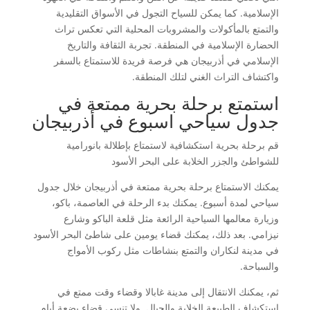
الإسلامية. كما يمكن للسياح التجول في الأسواق التقليدية
والتمتع بالمأكولات والمشروبات المحلية التي تعكس تراث
الحضارة الإسلامية في المنطقة. تجربة الثقافة والتاريخ
الإسلامي في أذربيجان هي فرصة فريدة للاستمتاع بالسفر
واكتشاف التراث الغني لتلك المنطقة.
استمتع برحلة بحرية ممتعة في
جدول سياحي اسبوع في أذربيجان
قم برحلة بحرية استكشافية لاستمتاع بإطلالة بانورامية
للشواطئ والجزر الخلابة على البحر الأسود
يمكنك الاستمتاع برحلة بحرية ممتعة في أذربيجان خلال جدول
سياحي لمدة أسبوع. يمكنك بدء الرحلة في العاصمة، باكو،
وزيارة معالمها السياحية الرائعة مثل قلعة الباكو وشارع
نيزامي. بعد ذلك، يمكنك قضاء يومين على شاطئ البحر الأسود
في مدينة لنكاران والتمتع بنشاطات مثل ركوب الأمواج
والسباحة.
ثم، يمكنك الانتقال إلى مدينة غابالا وقضاء وقت ممتع في
استكشاف الطبيعة الخلابة والجبال. ولا تنسى قضاء بضعة أيام