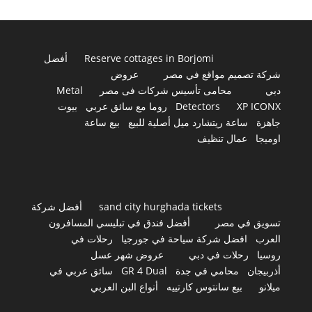
Reserve cottages in Borjomi
أفضل
شركة تصميم مواقع في مصر
عروض
دبي
محامى تأسيس شركات فى مصر
Metal
XP ICONX
Detectors
روما مع سائق عربي
بيوت
جاهزة
ساعة ريتشارد ميل أصلية للبيع
بيع ساعة
اوميجا
عمال تنظيف
sand city hurghada tickets
أفضل شركة
تسويق في مصر
أفضل فندق في تبليسي المسافرون
العرب
افضل شركة سياحة في جورجيا
رحلات في
روسيا
رحلات في دبي
عروض شهر عسل
أذربيجان
محامي في جدة
GR 4 Dual
سائق عربي في
ميلانو
بيع سانتوس كارتييه
أنواع البن العربي