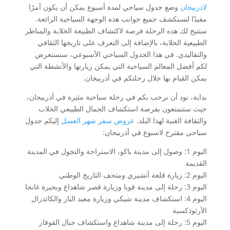
لاذربيجان
وضع جدول سياحي لمدة أسبوع يمكن أن يكون أمرًا
مفيدًا لتستكشف جميع جوانب هذه الوجهة السياحية الرائعة.
ستتيح لك هذه الرحلة فرصة لاكتشاف الطبيعة الخلابة والمناظر
الطبيعية الخلابة، بالإضافة إلى التعرف على تاريخها الثقافي
والتقاليدي. في هذا الجدول السياحي الأسبوعي، سنستعرض
لكم أفضل المعالم السياحية التي يمكن زيارتها والأنشطة التي
يمكن القيام بها خلال رحلتكم في أذربيجان.
بداية، نود أن نرحب بكم في رحلة سياحية مثيرة في أذربيجان،
حيث ستتمتعون بفرصة استكشاف الجمال الطبيعي الخلاب
والثقافة الغنية لهذا البلد.
عروض سفر شهر العسل
إليكم جدول
سياحي مقترح لاسبوع في أذربيجان:
اليوم 1: وصول إلى مدينة باكو، الاستراحة والتجول في المدينة
القديمة
اليوم 2: زيارة قلعة أتشيري ومتحف التاريخ الوطني
اليوم 3: رحلة إلى مدينة قوبا وزيارة قصر شاهداغ وبحيرة غانجا
اليوم 4: استكشاف مدينة شيكي وزيارة معبد النار والكاثدرال
الأرثوذكسية
اليوم 5: رحلة إلى مدينة شاهداغ واستكشاف جبال القوقاز