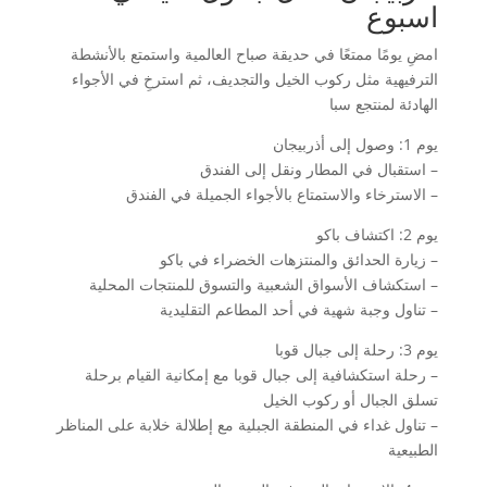
اسبوع
امضِ يومًا ممتعًا في حديقة صباح العالمية واستمتع بالأنشطة
الترفيهية مثل ركوب الخيل والتجديف، ثم استرخِ في الأجواء
الهادئة لمنتجع سبا
يوم 1: وصول إلى أذربيجان
– استقبال في المطار ونقل إلى الفندق
– الاسترخاء والاستمتاع بالأجواء الجميلة في الفندق
يوم 2: اكتشاف باكو
– زيارة الحدائق والمنتزهات الخضراء في باكو
– استكشاف الأسواق الشعبية والتسوق للمنتجات المحلية
– تناول وجبة شهية في أحد المطاعم التقليدية
يوم 3: رحلة إلى جبال قوبا
– رحلة استكشافية إلى جبال قوبا مع إمكانية القيام برحلة
تسلق الجبال أو ركوب الخيل
– تناول غداء في المنطقة الجبلية مع إطلالة خلابة على المناظر
الطبيعية