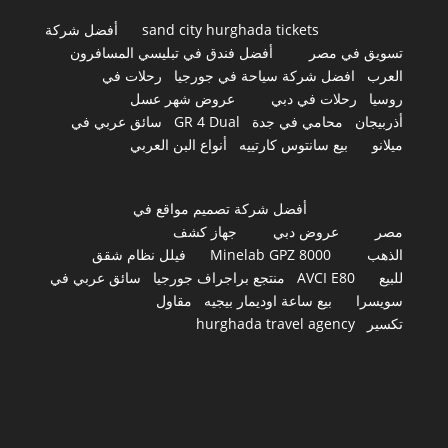
sand city hurghada tickets
أفضل شركة
تسويق في مصر
أفضل فندق في تبليسي المسافرون
العرب
افضل شركة سياحة في جورجيا
رحلات في
روسيا
رحلات في دبي
عروض شهر عسل
أذربيجان
محامي في جدة
GR 4 Dual
سائق عربي في
ميلانو
بيع سانتوس كارتييه
أنواع البن العربي
أفضل شركة تصميم مواقع في
مصر
عروض دبي
جهاز كشف
الذهب
Minelab GPZ 8000
فيلل نظام شقق
للبيع
AVCI E80
منتجع براجراف جورجيا
سائق عربي في
سويسرا
بيع ساعة اوديمار بيجيه
مقاول
تكسير
hurghada travel agency