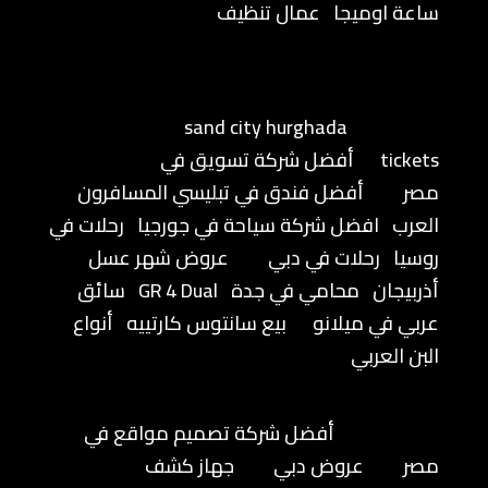
ساعة اوميجا
عمال تنظيف
sand city hurghada
tickets
أفضل شركة تسويق في
مصر
أفضل فندق في تبليسي المسافرون
العرب
افضل شركة سياحة في جورجيا
رحلات في
روسيا
رحلات في دبي
عروض شهر عسل
أذربيجان
محامي في جدة
GR 4 Dual
سائق
عربي في ميلانو
بيع سانتوس كارتييه
أنواع
البن العربي
أفضل شركة تصميم مواقع في
مصر
عروض دبي
جهاز كشف