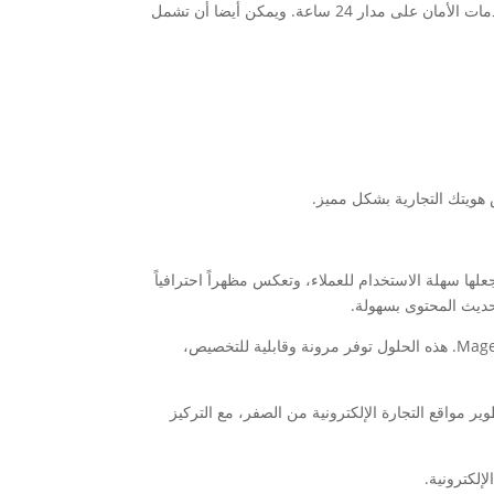
بالإضافة إلى ذلك، يمكن لموفري خدمات الاستضافة في مصر أيضًا توفير خدمات إدارة الخوادم والنسخ الاحتياطي والترقية التلقائية وخدمات الأمان على مدار 24 ساعة. ويمكن أيضا أن تشمل
ويتك التجارية بشكل مميز.
ها سهلة الاستخدام للعملاء، وتعكس مظهراً احترافياً
حديث المحتوى بسهولة.
توجد العديد من الحلول المتاحة لتصميم المواقع التجارية في مصر، ومنها استخدام سورس كود مفتوح المصدر مثل WordPress أو Magento. هذه الحلول توفر مرونة وقابلية للتخصيص،
مواقع التجارة الإلكترونية من الصفر، مع التركيز
إلكترونية.