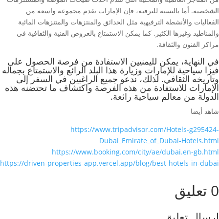
الشخصية. أما بالنسبة للترفيه، فإن الإمارات تقدم مجموعة واسعة من
الفعاليات والأنشطة الترفيهية مثل الحدائق والمنتزهات والمتنزهات المائية
والمناطيد وغيرها الكثير. كما يمكن الاستمتاع بالعروض الفنية والثقافية في
مراكز الفنون والثقافة.
في النهاية، يمكن لليمنيين الاستفادة من فرصة الحصول على
فيزا سياحية للإمارات وزيارة هذا البلد الرائع والاستمتاع بجماله
وتاريخه الثقافي. لذلك، ندعو جميع الراغبين في السفر إلى
الإمارات للاستفادة من هذه الفرصة واكتشاف ما تحتضنه هذه
الدولة من معالم سياحية رائعة.
شاهد أيضا
https://www.tripadvisor.com/Hotels-g295424-
Dubai_Emirate_of_Dubai-Hotels.html
https://www.booking.com/city/ae/dubai.en-gb.html
https://driven-properties-app.vercel.app/blog/best-hotels-in-dubai
0 تعليق
إرسال تعليق