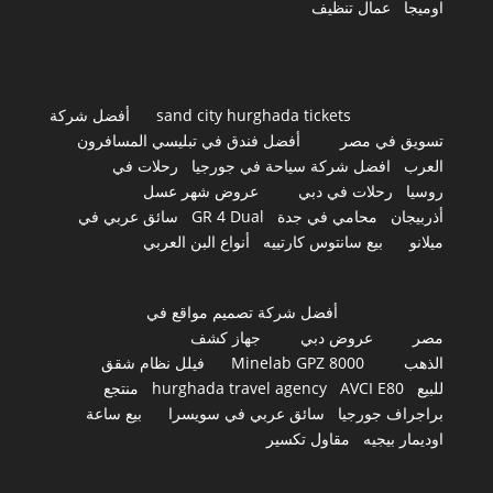
اوميجا
عمال تنظيف
sand city hurghada tickets
أفضل شركة
تسويق في مصر
أفضل فندق في تبليسي المسافرون
العرب
افضل شركة سياحة في جورجيا
رحلات في
روسيا
رحلات في دبي
عروض شهر عسل
أذربيجان
محامي في جدة
GR 4 Dual
سائق عربي في
ميلانو
بيع سانتوس كارتييه
أنواع البن العربي
أفضل شركة تصميم مواقع في
مصر
عروض دبي
جهاز كشف
الذهب
Minelab GPZ 8000
فيلل نظام شقق
للبيع
AVCI E80
hurghada travel agency
منتجع
براجراف جورجيا
سائق عربي في سويسرا
بيع ساعة
اوديمار بيجيه
مقاول تكسير