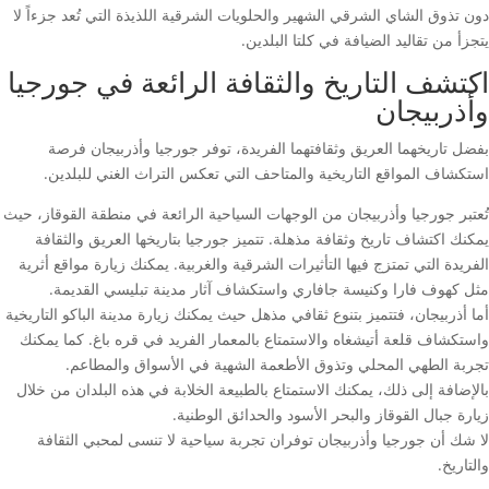
دون تذوق الشاي الشرقي الشهير والحلويات الشرقية اللذيذة التي تُعد جزءاً لا
يتجزأ من تقاليد الضيافة في كلتا البلدين.
اكتشف التاريخ والثقافة الرائعة في جورجيا
وأذربيجان
بفضل تاريخهما العريق وثقافتهما الفريدة، توفر جورجيا وأذربيجان فرصة
استكشاف المواقع التاريخية والمتاحف التي تعكس التراث الغني للبلدين.
تُعتبر جورجيا وأذربيجان من الوجهات السياحية الرائعة في منطقة القوقاز، حيث
يمكنك اكتشاف تاريخ وثقافة مذهلة. تتميز جورجيا بتاريخها العريق والثقافة
الفريدة التي تمتزج فيها التأثيرات الشرقية والغربية. يمكنك زيارة مواقع أثرية
مثل كهوف فارا وكنيسة جافاري واستكشاف آثار مدينة تبليسي القديمة.
أما أذربيجان، فتتميز بتنوع ثقافي مذهل حيث يمكنك زيارة مدينة الباكو التاريخية
واستكشاف قلعة أتيشغاه والاستمتاع بالمعمار الفريد في قره باغ. كما يمكنك
تجربة الطهي المحلي وتذوق الأطعمة الشهية في الأسواق والمطاعم.
بالإضافة إلى ذلك، يمكنك الاستمتاع بالطبيعة الخلابة في هذه البلدان من خلال
زيارة جبال القوقاز والبحر الأسود والحدائق الوطنية.
لا شك أن جورجيا وأذربيجان توفران تجربة سياحية لا تنسى لمحبي الثقافة
والتاريخ.