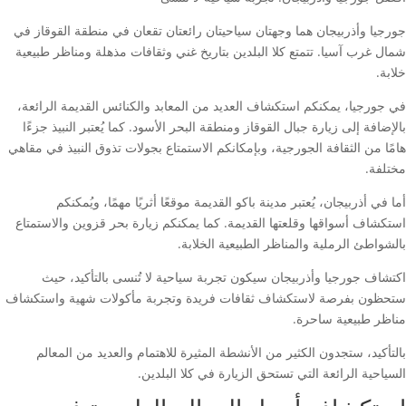
جورجيا وأذربيجان هما وجهتان سياحيتان رائعتان تقعان في منطقة القوقاز في
شمال غرب آسيا. تتمتع كلا البلدين بتاريخ غني وثقافات مذهلة ومناظر طبيعية
خلابة.
في جورجيا، يمكنكم استكشاف العديد من المعابد والكنائس القديمة الرائعة،
بالإضافة إلى زيارة جبال القوقاز ومنطقة البحر الأسود. كما يُعتبر النبيذ جزءًا
هامًا من الثقافة الجورجية، وبإمكانكم الاستمتاع بجولات تذوق النبيذ في مقاهي
مختلفة.
أما في أذربيجان، يُعتبر مدينة باكو القديمة موقعًا أثريًا مهمًا، ويُمكنكم
استكشاف أسواقها وقلعتها القديمة. كما يمكنكم زيارة بحر قزوين والاستمتاع
بالشواطئ الرملية والمناظر الطبيعية الخلابة.
اكتشاف جورجيا وأذربيجان سيكون تجربة سياحية لا تُنسى بالتأكيد، حيث
ستحظون بفرصة لاستكشاف ثقافات فريدة وتجربة مأكولات شهية واستكشاف
مناظر طبيعية ساحرة.
بالتأكيد، ستجدون الكثير من الأنشطة المثيرة للاهتمام والعديد من المعالم
السياحية الرائعة التي تستحق الزيارة في كلا البلدين.