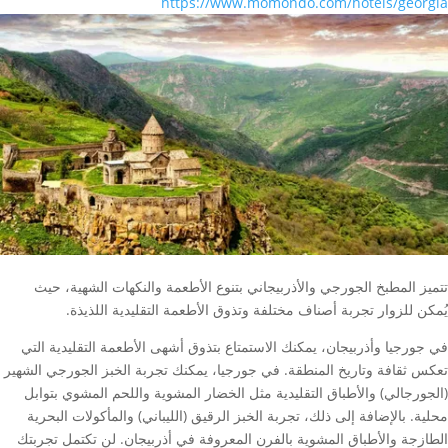
https://www.momondo.com/hotels/georgia
تتميز المطبخ الجورجي والأذربيجاني بتنوع الأطعمة والنكهات الشهية، حيث
يُمكن للزوار تجربة أصناف مختلفة وتذوق الأطعمة التقليدية اللذيذة.
في جورجيا وأذربيجان، يمكنك الاستمتاع بتذوق أشهى الأطعمة التقليدية التي
تعكس ثقافة وتاريخ المنطقة. في جورجيا، يمكنك تجربة الخبز الجورجي الشهير
(الجورجالي) والأطباق التقليدية مثل الخضار المشوية واللحم المشوي بتوابل
محلية. بالإضافة إلى ذلك، تجربة الخبز الرقيق (الليباني) والمأكولات البحرية
الطازجة والأطباق المشوية بالفرن المعروفة في أذربيجان. لن تكتمل تجربتك