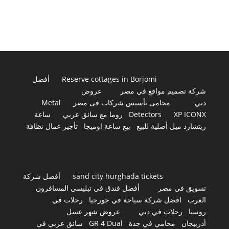
Reserve cottages in Borjomi
أفضل
شركة تصميم مواقع في مصر
عروض
دبي
محامى تأسيس شركات فى مصر
Metal
XP ICONX
Detectors
روما مع سائق عربي
ساعة
ريتشارد ميل أصلية للبيع
بيع ساعة اوميجا
تأجير عمال نظافة
sand city hurghada tickets
أفضل شركة
تسويق في مصر
أفضل فندق في تبليسي المسافرون
العرب
افضل شركة سياحة في جورجيا
رحلات في
روسيا
رحلات في دبي
عروض شهر عسل
أذربيجان
محامي في جدة
GR 4 Dual
سائق عربي في