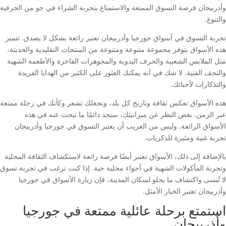
وأذربيجان فرصة التسوق الممتعة والاستمتاع بتجربة الشراء في جو من الحرفية
والتنوع.
تجربة التسوق في أسواق جورجيا وأذربيجان تعتبر رائعة بشكل لا يصدق. تتميز
هذه الأسواق بتوفر مجموعة متنوعة ومتنوعة من المنتجات التقليدية والحديثة،
مثل الملابس الشعبية والحرف اليدوية والمجوهرات الفاخرة والأطعمة الشهية
والتحف الفنية. لا شك في أنه يمكنك العثور على الكثير من الهدايا الفريدة
والتذكارات لأحبائك.
هذه الأسواق تعكس ثقافة وتاريخ كل بلد، وتجعلك تشعر وكأنك في رحلة ممتعة
عبر الزمن. بغض النظر عن ميزانيتك، ستجد دائمًا ما تبحث عنه في هذه
الأسواق الرائعة. وليس من الغريب أن يعتبر التسوق في جورجيا وأذربيجان
تجربة غنية ومثيرة للذكريات.
بالإضافة إلى ذلك، الأسواق تعتبر أيضًا فرصة رائعة لاستكشاف الثقافة المحلية
وتجربة المأكولات الشهية في أجواء محلية حية. إذا كنت ترغب في تجربة تسوق
لا تُنسى واكتشاف ما يحلو لسكان المدينة، فإن زيارة الأسواق في جورجيا
وأذربيجان تعتبر الخيار الأمثل.
استمتع برحلة عائلية ممتعة في جورجيا
وأذربيجان