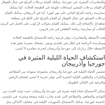
والمغامرات المثيرة. في جورجيا، يمكنك القيام برحلات التزلج في جبال القوقاز
أو القيام برحلات المشي لمسافات طويلة في الطبيعة الخلابة. كما يمكنك
ممارسة رياضة التزلج المائي على نهر كيورا. أما في أذربيجان، يمكنك القيام
برحلات التسلق في جبال القوقاز أو القيام بالتزلج على الثلج في منطقة
شاهداغ. بالإضافة إلى ذلك، يمكنك القيام بجولات الركوب على الخيل في الريف
الخلاب أو ممارسة رياضة الغطس في بحر قزوين.
هذه الأنشطة والمغامرات توفر فرصة رائعة للاستمتاع بالطبيعة الخلابة
وممارسة الرياضة في إطار غير تقليدي ومثير. ننصحك بتجربة بعض هذه
الأنشطة خلال زيارتك إلى جورجيا وأذربيجان لتجربة مغامرة لا تُنسى.
استكشاف الحياة الليلية المثيرة في
جورجيا وأذربيجان
تتضمن الحياة الليلية في جورجيا وأذربيجان مجموعة متنوعة من المطاعم
والبارات والملاهي الليلية المثيرة التي توفر تجربة لا تُنسى لعشاق الرقص
والترفيه في الليالي الطويلة.
يمكن الاستمتاع بحياة ليلية مثيرة في جورجيا وأذربيجان، حيث توجد العديد من
النوادي والمقاهي والمطاعم التي تقدم تجارب ليلية ممتعة ومثيرة. في تبليسي،
عاصمة جورجيا، يمكنك الاستمتاع بالسهرات الليلية في مختلف الأماكن مثل