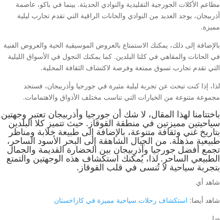
مطاعم الأكلات الجورجية التقليدية والنوادي الحديثة. بينما في باكو، عاصمة
أذربيجان، يوجد العديد من النوادي والحانات الراقية التي تقدم تجارب ليلية
مميزة.
بالإضافة إلى ذلك، يمكنك الاستمتاع بالعروض الموسيقية الحية والعروض الفنية
في الحانات والمقاهي في كلتا البلدين. كما يمكنك التجول في الأسواق الليلية
التي تقدم تجارب تسوق ممتعة وفرصة لاكتشاف الثقافة المحلية.
لذا، إذا كنت تبحث عن تجربة ليلية مثيرة في جورجيا وأذربيجان، فستجد
مجموعة متنوعة من الخيارات التي تناسب مختلف الأذواق والاهتمامات.
باختتامنا لهذا المقال، لا شك أن جورجيا وأذربيجان تعتبر وجهتين
سياحيتين مميزتين في منطقة القوقاز. حيث تتميز كلا البلدين
بتاريخ غني وثقافة متنوعة، بالإضافة إلى طبيعة خلابة ومناظر
طبيعية مذهلة. من الجبال الشاهقة إلى البحر الأسود الساحر،
تجمع أفضل جورجيا وأذربيجان بين الحضارة القديمة والجمال
الطبيعي الساحر. لذا، يُمكنك استكشاف هذه الوجهتين والتمتع
بتجربة سياحية لا تُنسى في قلب القوقاز.
شاهد أي
شاهد أيضا:
استكشاف رحلات سياحية مميزة في كازاخستان
ضا