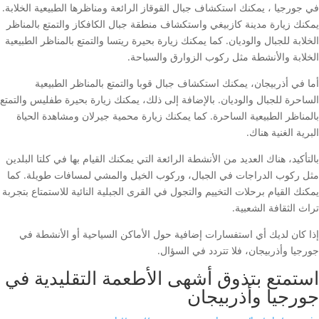
في جورجيا ، يمكنك استكشاف جبال القوقاز الرائعة ومناظرها الطبيعية الخلابة.
يمكنك زيارة مدينة كازبيغي واستكشاف منطقة جبال الكافكاز والتمتع بالمناظر
الخلابة للجبال والوديان. كما يمكنك زيارة بحيرة ريتسا والتمتع بالمناظر الطبيعية
الخلابة والأنشطة مثل ركوب الزوارق والسباحة.
أما في أذربيجان، يمكنك استكشاف جبال قوبا والتمتع بالمناظر الطبيعية
الساحرة للجبال والوديان. بالإضافة إلى ذلك، يمكنك زيارة بحيرة طفليس والتمتع
بالمناظر الطبيعية الساحرة. كما يمكنك زيارة محمية جيرلان ومشاهدة الحياة
البرية الغنية هناك.
بالتأكيد، هناك العديد من الأنشطة الرائعة التي يمكنك القيام بها في كلتا البلدين
مثل ركوب الدراجات في الجبال، وركوب الخيل والمشي لمسافات طويلة. كما
يمكنك القيام برحلات التخييم والتجول في القرى الجبلية النائية للاستمتاع بتجربة
تراث الثقافة الشعبية.
إذا كان لديك أي استفسارات إضافية حول الأماكن السياحية أو الأنشطة في
جورجيا وأذربيجان، فلا تتردد في السؤال.
استمتع بتذوق أشهى الأطعمة التقليدية في
جورجيا وأذربيجان