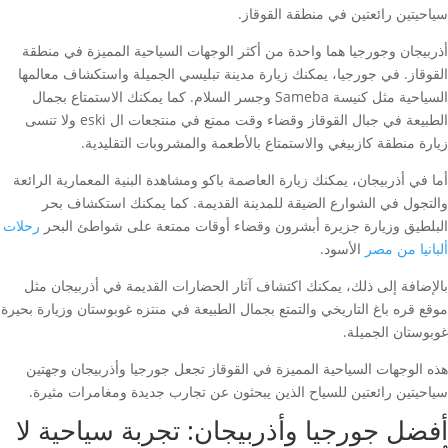
سياحيتين رائعتين في منطقة القوقاز.
أذربيجان وجورجيا هما واحدة من أكثر الوجهات السياحية المميزة في منطقة
القوقاز. في جورجيا، يمكنك زيارة مدينة تبليسي الجميلة واستكشاف معالمها
السياحية مثل كنيسة Sameba وجسر السلام. كما يمكنك الاستمتاع بجمال
الطبيعة في جبال القوقاز وقضاء وقت ممتع في منتجعات ال eski ولا تنسى
زيارة منطقة كازبيغي والاستمتاع بالأطعمة والمشروبات التقليدية.
أما في أذربيجان، يمكنك زيارة العاصمة باكو ومشاهدة البنية المعمارية الرائعة
والتجول في الشوارع الضيقة للمدينة القديمة. كما يمكنك استكشاف بحر
البلطيق وزيارة جزيرة أبشرون وقضاء أوقات ممتعة على شواطئ البحر
رحلات
ألبانيا من مصر
الأسود.
بالإضافة إلى ذلك، يمكنك اكتشاف آثار الحضارات القديمة في أذربيجان مثل
موقع قره باغ التاريخي والتمتع بجمال الطبيعة في منتزه غوبوستان وزيارة بحيرة
غوبوستان الجميلة.
هذه الوجهات السياحية المميزة في القوقاز تجعل جورجيا وأذربيجان وجهتين
سياحيتين رائعتين للسياح الذين يبحثون عن تجارب جديدة ومغامرات مثيرة.
أفضل جورجيا وأذربيجان: تجربة سياحية لا