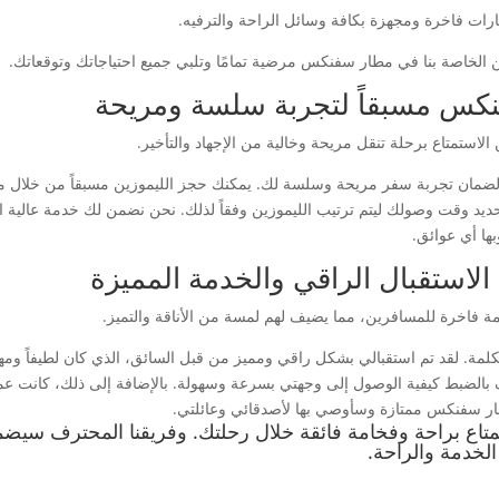
ات فاخرة ومجهزة بكافة وسائل الراحة والترفيه.
الخاصة بنا في مطار سفنكس مرضية تمامًا وتلبي جميع احتياجاتك وتوقعاتك.
كس مسبقاً لتجربة سلسة ومريحة
استمتاع برحلة تنقل مريحة وخالية من الإجهاد والتأخير.
مان تجربة سفر مريحة وسلسة لك. يمكنك حجز الليموزين مسبقاً من خلال ملء ا
وتحديد وقت وصولك ليتم ترتيب الليموزين وفقاً لذلك. نحن نضمن لك خدمة عالية
بها أي عوائق.
لاستقبال الراقي والخدمة المميزة
 فاخرة للمسافرين، مما يضيف لهم لمسة من الأناقة والتميز.
ة. لقد تم استقبالي بشكل راقي ومميز من قبل السائق، الذي كان لطيفاً ومهذب
بالضبط كيفية الوصول إلى وجهتي بسرعة وسهولة. بالإضافة إلى ذلك، كانت عم
طار سفنكس ممتازة وسأوصي بها لأصدقائي وعائلتي.
تاع براحة وفخامة فائقة خلال رحلتك. وفريقنا المحترف سيض
لخدمة والراحة.