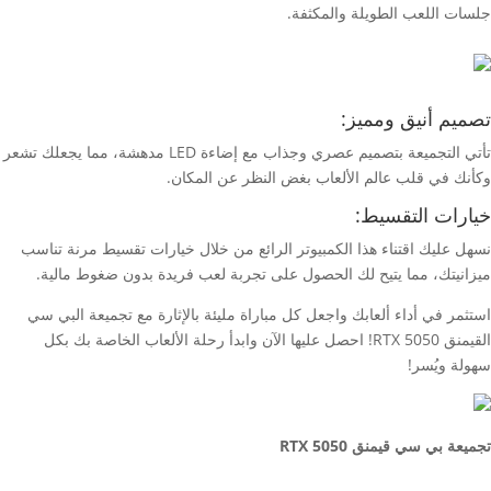
جلسات اللعب الطويلة والمكثفة.
تصميم أنيق ومميز:
تأتي التجميعة بتصميم عصري وجذاب مع إضاءة LED مدهشة، مما يجعلك تشعر
وكأنك في قلب عالم الألعاب بغض النظر عن المكان.
خيارات التقسيط:
نسهل عليك اقتناء هذا الكمبيوتر الرائع من خلال خيارات تقسيط مرنة تناسب
ميزانيتك، مما يتيح لك الحصول على تجربة لعب فريدة بدون ضغوط مالية.
استثمر في أداء ألعابك واجعل كل مباراة مليئة بالإثارة مع تجميعة البي سي
القيمنق RTX 5050! احصل عليها الآن وابدأ رحلة الألعاب الخاصة بك بكل
سهولة ويُسر!
تجميعة بي سي قيمنق 5050 RTX