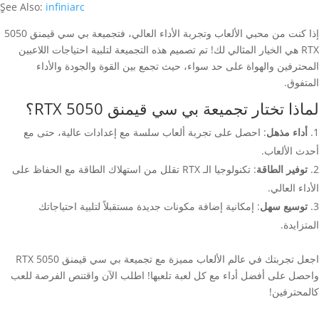
ٍSee Also:
infiniarc
إذا كنت من محبي الألعاب وتجربة الأداء العالي، فتجميعة بي سي قيمنق 5050
RTX هي الخيار المثالي لك! تم تصميم هذه التجميعة لتلبية احتياجات اللاعبين
المحترفين والهواة على حد سواء، حيث تجمع بين القوة والجودة والأداء
المتفوق.
لماذا تختار تجميعة بي سي قيمنق 5050 RTX؟
أداء مذهل
: احصل على تجربة ألعاب سلسة مع إعدادات عالية، حتى مع
أحدث الألعاب.
توفير الطاقة
: تكنولوجيا الـ RTX تقلل من استهلاك الطاقة مع الحفاظ على
الأداء العالي.
توسيع سهل
: إمكانية إضافة مكونات جديدة مستقبلاً لتلبية احتياجاتك
المتزايدة.
اجعل تجربتك في عالم الألعاب مميزة مع تجميعة بي سي قيمنق 5050 RTX
واحصل على أفضل أداء مع كل لعبة تلعبها! اطلب الآن واقتنص الفرصة للعب
كالمحترفين!