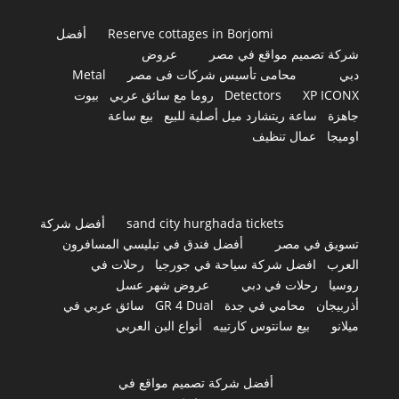
Reserve cottages in Borjomi
أفضل
شركة تصميم مواقع في مصر
عروض
دبي
محامى تأسيس شركات فى مصر
Metal
XP ICONX
Detectors
روما مع سائق عربي
بيوت
جاهزة
ساعة ريتشارد ميل أصلية للبيع
بيع ساعة
اوميجا
عمال تنظيف
sand city hurghada tickets
أفضل شركة
تسويق في مصر
أفضل فندق في تبليسي المسافرون
العرب
افضل شركة سياحة في جورجيا
رحلات في
روسيا
رحلات في دبي
عروض شهر عسل
أذربيجان
محامي في جدة
GR 4 Dual
سائق عربي في
ميلانو
بيع سانتوس كارتييه
أنواع البن العربي
أفضل شركة تصميم مواقع في