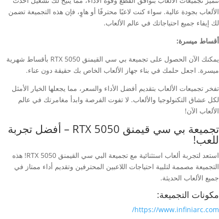
تتميز تجميعات الألعاب بتوافق القطع وقوة الأداء، مما يتيح لك تشغيل أحدث
الألعاب بجودة عالية. سواء كنت لاعبًا محترفًا أو هاوٍ، فإن هذه التجميعة تضمن
لك إيفاء جميع احتياجاتك في عالم الألعاب.
أقساط ميسرة:
يمكنك الآن الحصول على تجميعة بي سي القيمنق RTX 5050 بأقساط شهرية
ميسرة. اجعل حلمك في بناء جهاز الألعاب الخاص بك حقيقة دون عناء.
تفخر تجميعات الألعاب بتقديم أفضل الأداء والسعر، مما يجعلها الخيار الأمثل
لكل عشاق التكنولوجيا والألعاب. لا تفوت الفرصة وابدأ مغامرتك في عالم
الألعاب الآن!
تجميعة بي سي قيمنق RTX 5050 – أفضل تجربة
للعب!
استعد لتجربة ألعاب استثنائية مع تجميعة البي سي القيمنق RTX 5050! هذه
التجميعة مصممة لتلبية احتياجات اللاعبين المحترفين وتقديم أداء ممتاز في
جميع الألعاب الحديثة.
مكونات التجميعة:
https://www.infiniarc.com/