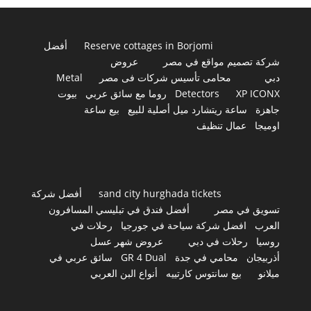
Reserve cottages in Borjomi
أفضل
شركة تصميم مواقع في مصر
عروض
دبي
محامى تأسيس شركات فى مصر
Metal
XP ICONX
Detectors
روما مع سائق عربي
بيوت
جاهزة
ساعة ريتشارد ميل أصلية للبيع
بيع ساعة
اوميجا
عمال تنظيف
sand city hurghada tickets
أفضل شركة
تسويق في مصر
أفضل فندق في تبليسي المسافرون
العرب
افضل شركة سياحة في جورجيا
رحلات في
روسيا
رحلات في دبي
عروض شهر عسل
أذربيجان
محامي في جدة
GR 4 Dual
سائق عربي في
ميلانو
بيع سانتوس كارتييه
أنواع البن العربي