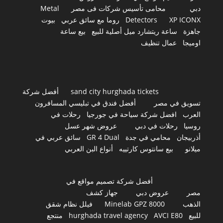
دبي
محامى تأسيس شركات فى مصر
Metal
XP ICONX
Detectors
روما مع سائق عربي
بيوت
جاهزة
ساعة ريتشارد ميل أصلية للبيع
بيع ساعة
اوميجا
عمال تنظيف
sand city hurghada tickets
أفضل شركة
تسويق في مصر
أفضل فندق في تبليسي المسافرون
العرب
افضل شركة سياحة في جورجيا
رحلات في
روسيا
رحلات في دبي
عروض شهر عسل
أذربيجان
محامي في جدة
GR 4 Dual
سائق عربي في
ميلانو
بيع سانتوس كارتييه
أنواع البن العربي
أفضل شركة تصميم مواقع في
مصر
عروض دبي
جهاز كشف
الذهب
Minelab GPZ 8000
فيلل نظام شقق
للبيع
AVCI E80
hurghada travel agency
منتجع