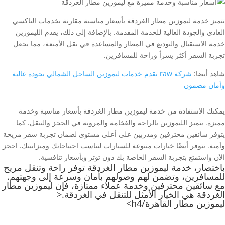
تتميز خدمة ليموزين مطار الغردقة بأسعار مناسبة مقارنة بخدمات التاكسي
العادي والجودة العالية للخدمة المقدمة. بالإضافة إلى ذلك، يقدم الليموزين
خدمة الاستقبال والتوديع في المطار والمساعدة في نقل الأمتعة، مما يجعل
تجربة السفر أكثر يسراً وراحة للمسافرين.
شاهد أيضا:
شركة raw تقدم خدمات ليموزين الساحل الشمالي بجودة عالية
وأمان مضمون
يمكنك الاستفادة من خدمة ليموزين مطار الغردقة بأسعار مناسبة وخدمة
مميزة. يتميز الليموزين بالراحة والفخامة والمرونة في الحجز والتنقل. كما
يتوفر سائقين محترفين ومدربين على أعلى مستوى لضمان تجربة سفر مريحة
وآمنة. تتوفر أيضًا خيارات متنوعة للسيارات لتناسب احتياجاتك وميزانيتك. احجز
الآن واستمتع بتجربة السفر الخاصة بك دون توتر وبأسعار تنافسية.
باختصار، خدمة ليموزين مطار الغردقة توفر راحة وتنقل مريح
للمسافرين، وتضمن لهم وصولهم بأمان وسرعة إلى وجهتهم.
مع سائقين محترفين وخدمة عملاء ممتازة، فإن ليموزين مطار
الغردقة هي الخيار الأمثل للتنقل في الغردقة.<
ليموزين مطار القاهرة
/h4>