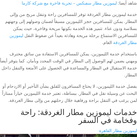
شاهد أيضا:
ليموزين مطار سفنكس – تجربة فاخرة مع شركة كارما
خدمة ليموزين مطار الغردقة توفر للمسافرين راحة وتنقل مريح من وإلى
المطار. يمكن للمسافرين حجز الليموزين مسبقاً لضمان وصولهم إلى وجهتهم
بسلاسة ودون عناء. تتميز هذه الخدمة بكونها مريحة وفاخرة، حيث يمكن
للمسافرين الاستمتاع برحلة مريحة وهادئة بعيداً عن ضغوط النقل
ليموزين
مطار الغردقة
العام.
باستخدام خدمة الليموزين، يمكن للمسافرين الاستفادة من سائق محترف
ومهني يضمن لهم الوصول إلى المطار في الوقت المحدد وبأمان. كما يتوفر أيضاً
خدمة الاستقبال في المطار والمساعدة في الحصول على الأمتعة والتنقل داخل
المطار.
بفضل خدمة الليموزين، لا يحتاج المسافرون للقلق بشأن التأخير أو الازدحام أو
البحث عن وسيلة نقل في المطار. ببساطة، تعتبر خدمة الليموزين خياراً ممتازاً
لمن يرغب في التنقل براحة ورفاهية خلال رحلتهم من وإلى مطار الغردقة.
خدمات ليموزين مطار الغردقة: راحة
وفخامة في السفر
ليموزين مطار القاهرة