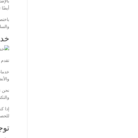
بالإض
أيضًا 
باختص
والسل
خدم
تقدم 
خدمات
والأن
نحن ن
والتك
إذا ك
للحصو
توج