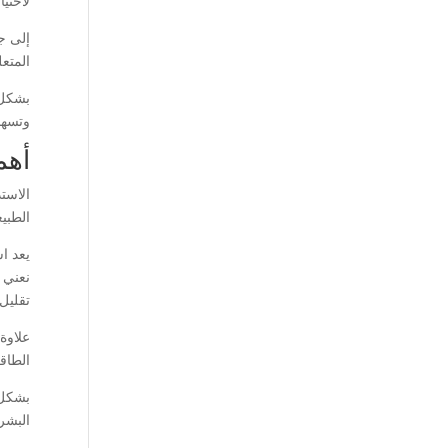
لاحتي
إلى جا
المتعل
بشكل 
وتسهم
أهم
الاستد
الطبيع
يعد ا
نعني 
تقليل 
علاوة 
الطاقة
بشكل 
البشري