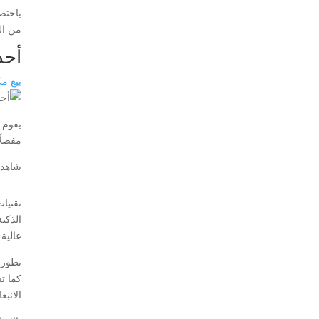
باختص
من ال
أحد
بيع م
يقوم 
مفضلًا
شاهد 
تقنيات
الذكي
عالية
تطورت
كما تس
الانبع