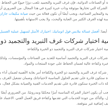
ة أو الصناعات الدوائية، فإن غرف التبريد والتجميد تلعب دورًا حيويًا في الحفاظ
الشركة التي تختارها موثوقة وذات خبرة كبيرة في هذا المجال. من الضروري أن 
ئية والمعايير الصناعية، ويجب أيضًا أن تكون فعالة من حيث
صيانة مكيفات جازان
بة لهذه الغرف الكثير من العناية والبحث، ولا يجب الاستهانة بأهميتها.
أيضا:
أفضل غسالة ملابس فول اتوماتيك: اختيارك الأمثل لتسهيل عملية الغسيل
ية اختيار شركات غرف التبريد والتجميد ذو 
 شركات غرف التبريد والتجميد أساسية للعديد من الصناعات والمؤسسات، ولذ
برة وكفاءة عالية لضمان الحفاظ على جودة المنتجات والمواد.
ر شركة غرف التبريد والتجميد ذو الخبرة والكفاءة أمر بغاية الأهمية لضمان أدا
ة ستكون قادرة على تقديم الحلول المناسبة لاحتياجاتك وضمان تشغيل الغرف بكف
ة ذات الخبرة ستكون قادرة على تقديم الخدمات الفنية والصيانة بشكل فعال، م
يجب أن يكون اختيار الشركة المناسبة أمرًا محكمًا ومدروسًا. من الضروري أيض
ل، والتأكد من جودة الخدمات التي تقدمها وكفاءة فريق العمل الفني. الاعتماد
يف إضافية غير متوقعة.