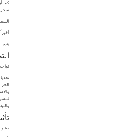
كما أ
سجل ح
السعر 
أخيرا
هذه ب
الت
تواجه
تحديا
الحرا
والاست
للتشر
والبيئة
تأث
يعتبر 