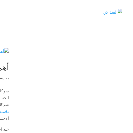
أهم
بواس
شركات
الحسا
شركات
بخمي
الاختي
عند ا