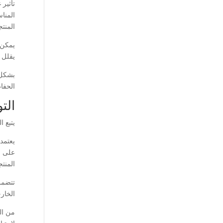
تأثير
المنا
المنت
يمكن 
يقلل 
بشكل 
الحفا
الت
يتبع 
يعتمد
على ال
المنتج
تتضمن 
الخار
من ال