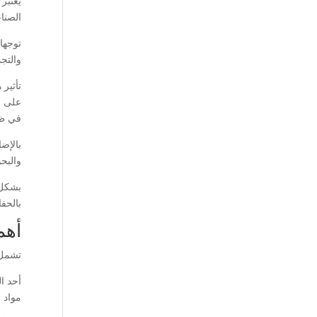
يعتبر
الصنا
توجها
والتج
تأثير
على ج
في ظر
بالإض
والبح
بشكل 
بالحف
أهم
تشمل 
أحد ا
مواد 