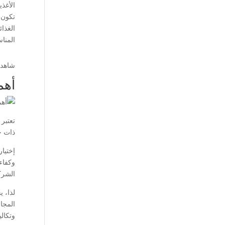
الأغذي
تكون 
الغذا
المناس
شاهد 
أهم
تعتبر
ذات خ
إختيا
وكفاء
الشرك
لذا، 
المجا
وتكال