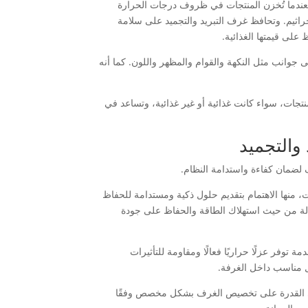
 فعندما تُخزن المنتجات في ظروف درجات الحرارة
جراثيم. وتحافظ غرف التبريد والتجميد على سلامة
على قيمتها الغذائية.
وانب مثل النكهة والقوام والمظهر واللون. كما أنه
نتجات، سواء كانت غذائية أو غير غذائية، وتساعد في
والتجميد
ف لضمان كفاءة واستدامة النظام.
، منها الاهتمام بتقديم حلول ذكية ومستدامة للحفاظ
الفعالة من حيث استهلاك الطاقة والحفاظ على جودة
 توفر عزلًا حراريًا فعالًا ومقاومة للتأثيرات
ل مناسب داخل الغرفة.
د هي القدرة على تخصيص الغرف بشكل مخصص وفقًا