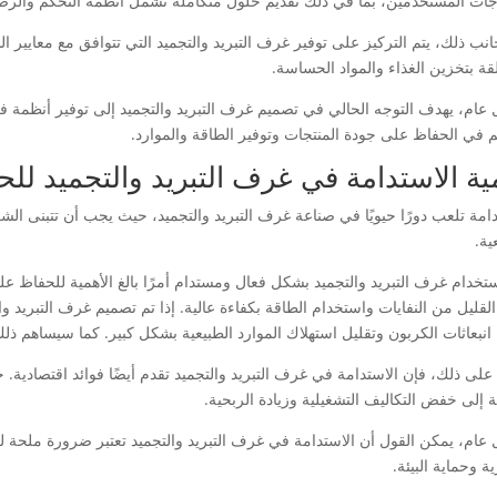
اجات المستخدمين، بما في ذلك تقديم حلول متكاملة تشمل أنظمة التحكم والرصد
نب ذلك، يتم التركيز على توفير غرف التبريد والتجميد التي تتوافق مع معايير الس
قة بتخزين الغذاء والمواد الحساسة.
عام، يهدف التوجه الحالي في تصميم غرف التبريد والتجميد إلى توفير أنظمة فع
 في الحفاظ على جودة المنتجات وتوفير الطاقة والموارد.
ية الاستدامة في غرف التبريد والتجميد للح
امة تلعب دورًا حيويًا في صناعة غرف التبريد والتجميد، حيث يجب أن تتبنى الشرك
ية.
ستخدام غرف التبريد والتجميد بشكل فعال ومستدام أمرًا بالغ الأهمية للحفاظ عل
القليل من النفايات واستخدام الطاقة بكفاءة عالية. إذا تم تصميم غرف التبريد
انبعاثات الكربون وتقليل استهلاك الموارد الطبيعية بشكل كبير. كما سيساهم ذلك
على ذلك، فإن الاستدامة في غرف التبريد والتجميد تقدم أيضًا فوائد اقتصادية. 
 إلى خفض التكاليف التشغيلية وزيادة الربحية.
عام، يمكن القول أن الاستدامة في غرف التبريد والتجميد تعتبر ضرورة ملحة للح
ة وحماية البيئة.