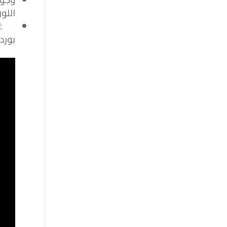
اللون
غ
بورد