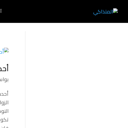
أ
أحد
بوا
أحدث
الزو
النو
تكون