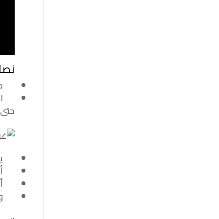
نصائ
من ا
الحر
حتى 
يجب 
أن ت
أن ت
وضع 