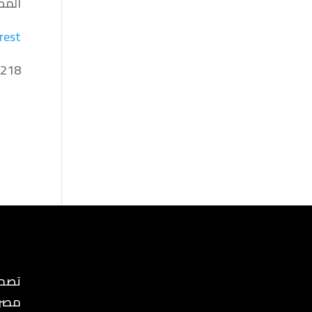
المص
rest
=218
تصمي
مصر