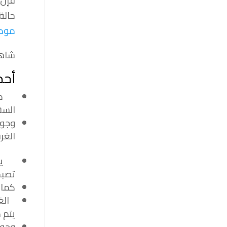
فإن 
حالة
مودر
شاه
أحد
من ا
السق
وجود
الغر
يعد 
تصبح
كما 
الغر
يتم 
وجود