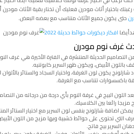
كنت ترغب في اختيار غرفة نومك كلاسيك فعليك أيضا اختيار غ
 رغبتك باختيار أثاث مودرن فعليك أن تختار بقية الأثاث مودرن أ
ن
حتى يكون جميع الأثاث متناسب مع بعضه البعض.
دأيضا
افكار ديكورات حوائط حديثة 2022
ث غرف نوم مودرن
لتصاميم الحديثة المنتشرة في الفترة الأخيرة هي غرف النوم
ف باللون الأبيض، ويكون ظهر السرير كابوتنيه.
 شازلونج يكون لون الغرفة، واختيار السجاد والستائر بالألوان 
فة باكسسوارات تتناسب مع الغرفة.
اللون البيج في غرفة النوم بأي درجة من درجاته من التصامي
 مزيجا رائعا بين الكلاسيك.
يمكن اضافة شازلونج بنفس لون السرير مع اختيار الستائر المنا
ف التي تحتوى على حوائط خشبية وبها مزيج من اللون الأبيض 
دهان السرير بيج فاتح.
 كنبه أوكرسي بنفس الألوان، وفرش الغرفة يكون بيبي بلو با