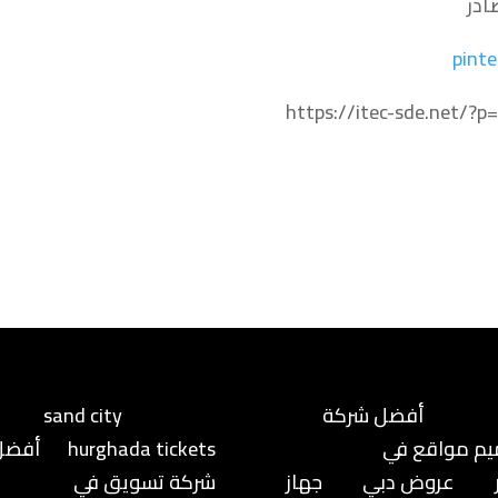
ادر
pinte
https://itec-sde.net/?p
أفضل شركة
sand city
م مواقع في
hurghada tickets
أفضل
عروض دبي
جهاز
شركة تسويق في