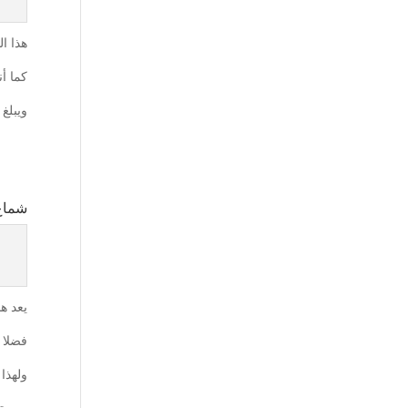
هذا ا
كما أ
ويبلغ س
شماغ 
يعد ه
فضلا 
ولهذا
روبرترو