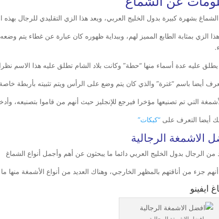
ومات عن الشماغ
الشماغ بشهرة كبيرة بدول الخليج العربي، ويعد هذا الزي التقليدي للرجال بهذه ا
هذا الزي بمثابة الطابع المميز لهم، وببداية ظهوره كان عبارة عن غطاء يتم وض
.
يطلق عليه عدة أسماء منها “حطة” وكانت بلاد الشام تطلق عليه هذا الاسم نظر
عرف أيضا باسم “غترة” والذي كان يتم وضع على الرأس ويتم تثبيته بأربطة خاصة 
لأشمغة التي تم تصنيعها مؤخرا فيرجع للإنجليز حيث أنهم من قاموا بتصنيعه، وأد
ك أيضا التعرف على
“كبكات”
 الاشمغة الرجالية
د من الرجال بدول الخليج العربي دائما ما يبحثون عن أهم وأجمل أنواع الشماغ
نهم جزء من أناقتهم بالمظهر الخارجي، وهناك العديد من أنواع الأشمغة منها ما 
 ايفينو
افضل الاشمغة الرجالية