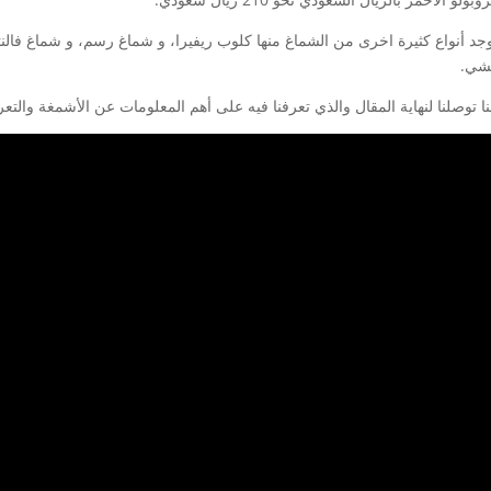
وجد أنواع كثيرة اخرى من الشماغ منها كلوب ريفيرا، و شماغ رسم، و شماغ فالنت
شي.
نا توصلنا لنهاية المقال والذي تعرفنا فيه على أهم المعلومات عن الأشمغة وال