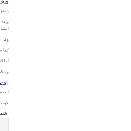
معل
يتمتع 
ويعد 
الشتاء
وكان 
كما ي
أما ا
ويمكن
افضل
العدي
حيث أ
شماغ