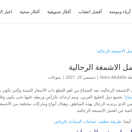
أزياء وموضة
أفضل اعشاب
أفكار تسويقية
أفكار صحية
اخبار ال
ل الاشمغة الرجالية
طة
Nora Abdalla
|
ديسمبر 20, 2021
|
منوعات
لاشمغة الرجالية، يعد الشماغ من أهم القطع ذات الأسعار الثمينة والتي تكون بم
اغ”
بجميع دول الخليج العربي، ويتم ارتدائه بالرأس وربطه عليها حتى يكون وقاي
ي الذي يرتديه الرجال بهذه المناطق، وهناك أنواع وماركات مختلفة من الأشمغ
اضة عن افضل الاشمغة الرجالية.
أيضا:
طريقة تنظيف حمامات السباحة بالرياض