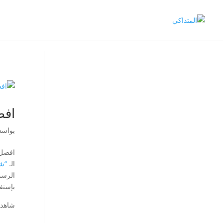
افض
بواس
افضل ا
الـ
“شم
الرسم
بإستف
شاهد 