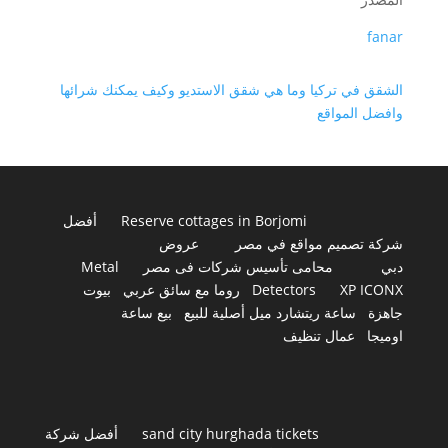
fanar
الشقق في تركيا وما هي شقق الاستديو وكيف يمكنك شرائها
وافضل المواقع
Reserve cottages in Borjomi
أفضل
شركة تصميم مواقع في مصر
عروض
دبي
محامى تأسيس شركات فى مصر
Metal
XP ICONX
Detectors
روما مع سائق عربي
بيوت
جاهزة
ساعة ريتشارد ميل أصلية للبيع
بيع ساعة
اوميجا
عمال تنظيف
sand city hurghada tickets
أفضل شركة