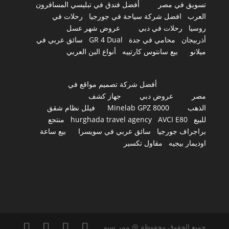
تسويق في مصر
أفضل فندق في تبليسي المسافرون
العرب
افضل شركة سياحة في جورجيا
رحلات في
روسيا
رحلات في دبي
عروض شهر عسل
أذربيجان
محامي في جدة
GR 4 Dual
سائق عربي في
ميلانو
بيع سانتوس كارتييه
أنواع البن العربي
أفضل شركة تصميم مواقع في
مصر
عروض دبي
جهاز كشف
الذهب
Minelab GPZ 8000
فيلل نظام شقق
للبيع
AVCI E80
hurghada travel agency
منتجع
براجراف جورجيا
سائق عربي في سويسرا
بيع ساعة
اوديمار بيجيه
مقاول تكسير
جميع الحقوق محفوظة @ ممر سيو