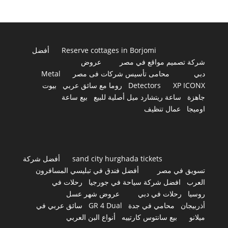
Reserve cottages in Borjomi
أفضل
شركة تصميم مواقع في مصر
عروض
دبي
محامى تأسيس شركات فى مصر
Metal
XP ICONX
Detectors
روما مع سائق عربي
بيوت
جاهزة
ساعة ريتشارد ميل أصلية للبيع
بيع ساعة
اوميجا
عمال تنظيف
sand city hurghada tickets
أفضل شركة
تسويق في مصر
أفضل فندق في تبليسي المسافرون
العرب
افضل شركة سياحة في جورجيا
رحلات في
روسيا
رحلات في دبي
عروض شهر عسل
أذربيجان
محامي في جدة
GR 4 Dual
سائق عربي في
ميلانو
بيع سانتوس كارتييه
أنواع البن العربي