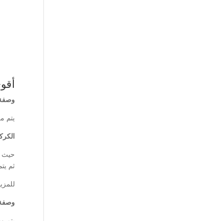
أقو
وصفة 
يتم مز
الكرك
حيث إ
ثم يتم
للمزي
وصفة 
يتم و