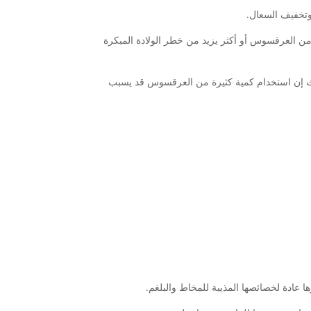
وتخفيف السعال.
ناً للحامل أن تشرب العرقسوس لأنه عندما يتم استخدام ٢٥٠ غراماً من العرقسوس أو أكثر يزيد من خطر الولادة المبكرة
ث إن استخدام كمية كثيرة من العرقسوس قد يسبب
عادة لخصائصها المذيبة للمخاط والبلغم.