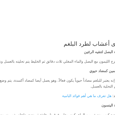
ى أعشاب لطرد البلغم
البصل لتنقيه الرئتين
ج الليمون مع البصل والماء المغلي ثلاث دقائق ثم الخليط يتم تحليته بالعسل ونن
مين كمضاد حيوي
نه يعتبر للبلغم مضاداً حيوياً يكون فعالاً، وهو يعمل أيضا كمضاد أكسدة، يتم و
 التحلية بالعسل.
د:
هل تعرف ما هي أهم فوائد البامية
الينسون
ضع كوب ونصف من الماء يكون مغلي فوق نار هادئة ثم نضع بداخله بذور ينسون