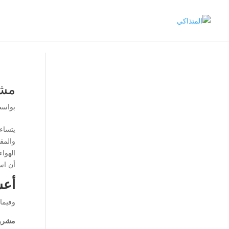
مشر
بواس
يتساء
والمق
الهوا
أن اس
أعش
وفيما
مشروب