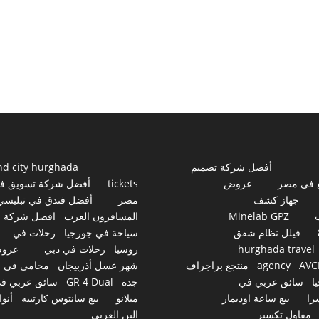
أفضل شركة تصميم
nd city hurghada
 في مصر
عروض
tickets
أفضل شركة تسويق ف
جهاز كشف
مصر
أفضل فندق في تبليسي
Minelab GPZ
المسافرون العرب
افضل شركة
فيلل نظام شقق
سياحة في جورجيا
رحلات في
hurghada travel
روسيا
رحلات في دبي
عرو
AVC
agency
منتجع براجراف
شهر عسل أذربيجان
محامي في
ا
سائق عربي في
جدة
GR 4 Dual
سائق عربي ف
را
بيع ساعة اوديمار
ميلانو
بيع سانتوس كارتييه
أنوا
مقاول تكسير
البن العربي