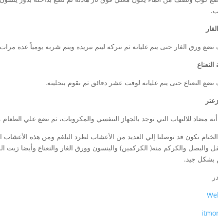
.
لغار
ضع ورق الغار حتى يتم غليانه ثم نتركه ليتم تبريده ويتم شربه يومياً عدة مرات.
النعناع
ضع النعناع حتى يتم غليانه لوقت عشر دقائق ثم نقوم بتحليته.
عتر
نه مضاد للالتهاب التي توجد بالجهاز التنفسي والمكروبات، ثم نضع علي الطعام
لختام نكون قد توصلنا إلي العديد من الأعشاب لطرد البلغم ومن هذه الأعشاب ال
فل والبصل والكركم منه( الكركمين) والينسون وورق الغار والنعناع وأيضا زيت
م بشكل جيد.
ر
We
itmo