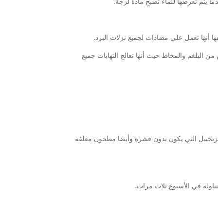
ا أنها تعمل علي مضادات لجميع نزلات البرد.
lsolob وهي تساعد علي أن نتخلص من البلغم والمخاط حيث أنها تعالج التهابات جميع
زنجبيل التي يكون بدون قشرة وأيضا مطحون معلقة