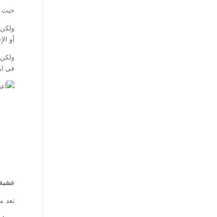
حيث ي
أو ال
ولكن 
في ارت
عشبة 
تعد م