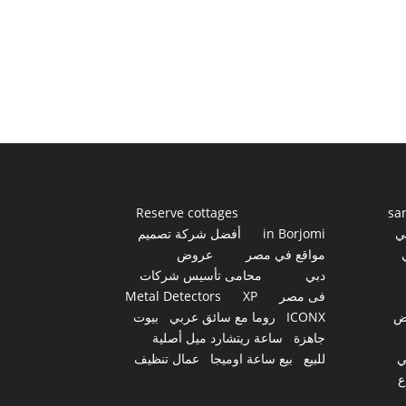
Reserve cottages
sa
ي
in Borjomi
أفضل شركة تصميم
مواقع في مصر
عروض
دبي
محامى تأسيس شركات
فى مصر
XP
Metal Detectors
ض
ICONX
روما مع سائق عربي
بيوت
جاهزة
ساعة ريتشارد ميل أصلية
ي
للبيع
بيع ساعة اوميجا
عمال تنظيف
ع