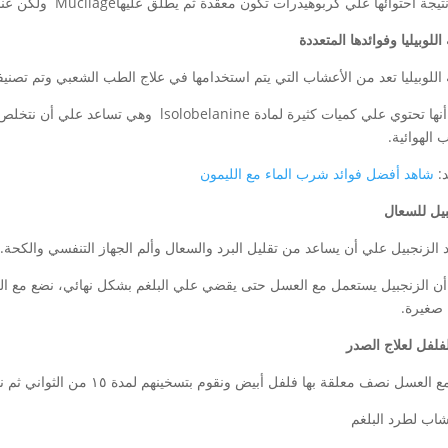
 احتوائها علي كربوهيدرات تكون معقدة ثم يطلق عليهاMucilage ولكن عندما يتم تعرضها للماء تصبح مادة لزجة.
للوبيليا وفوائدها المتعددة
اللوبيليا تعد من الأعشاب التي يتم استخدامها في علاج الطب الشعبي وتم تصنيفه
حيث أنها تحتوي علي كميات كثيرة لمادة elanine
الهوائية.
:
شاهد أفضل فوائد شرب الماء مع الليمون
يل
للسعال
 الزنجبيل علي أن يساعد من تقليل البرد والسعال وألم الجهاز التنفسي والكحة.
ن الزنجبيل يستعمل مع العسل حتى يقضي علي البلغم بشكل نهائي، نضع مع ال
صغيرة.
لفلفل لعلاج الصدر
عسل نصف معلقة بها فلفل أبيض ونقوم بتسخينهم لمدة ١٥ من الثواني ثم نتناوله في الأسبوع ثلاث مرات.