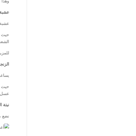
وهذا نتيجة
عشبة ا
عشبة 
الشعب 
للمزيد
الزنجب
يساعد
حيث أ
عسل 
نبتة ا
نضع مع ال