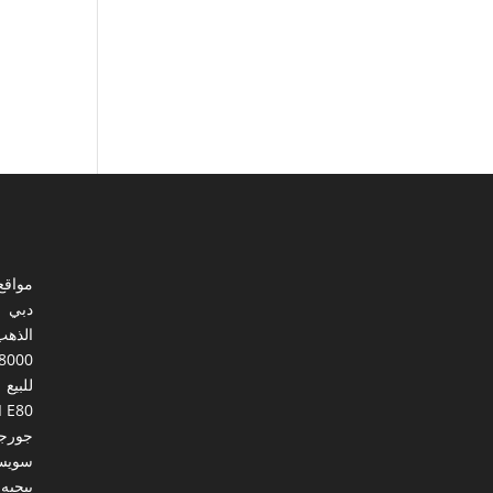
مواقع
دبي
الذهب
8000
للبيع
I E80
جورجي
سويس
بيجيه