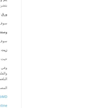
بتشرب
ورق ا
سوف ن
وصفة 
سوف ن
زيت ز
حيث أ
وفي ا
والفل
البلغ
المصد
bMD
nline