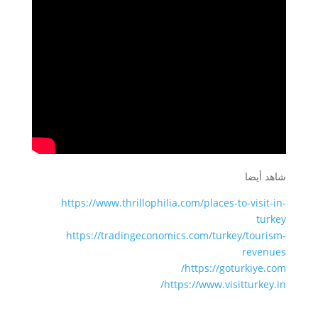
شاهد أيضا
https://www.thrillophilia.com/places-to-visit-in-
turkey
https://tradingeconomics.com/turkey/tourism-
revenues
https://goturkiye.com/
https://www.visitturkey.in/