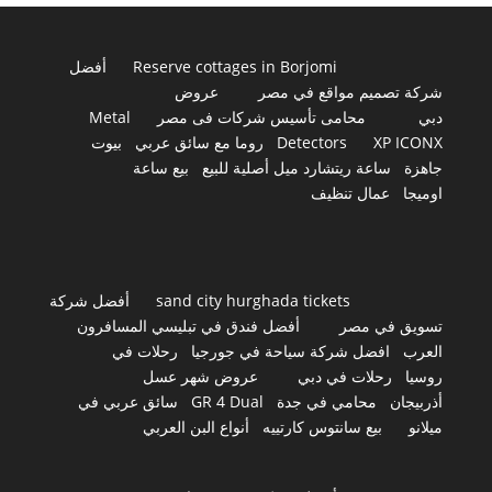
Reserve cottages in Borjomi
أفضل
شركة تصميم مواقع في مصر
عروض
دبي
محامى تأسيس شركات فى مصر
Metal
XP ICONX
Detectors
روما مع سائق عربي
بيوت
جاهزة
ساعة ريتشارد ميل أصلية للبيع
بيع ساعة
اوميجا
عمال تنظيف
sand city hurghada tickets
أفضل شركة
تسويق في مصر
أفضل فندق في تبليسي المسافرون
العرب
افضل شركة سياحة في جورجيا
رحلات في
روسيا
رحلات في دبي
عروض شهر عسل
أذربيجان
محامي في جدة
GR 4 Dual
سائق عربي في
ميلانو
بيع سانتوس كارتييه
أنواع البن العربي