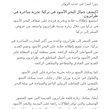
دورا كبيرا في جذب الزوار.
اكتشف جمال البحر الأسود في تركيا: تجربة ساحرة في
طرابزون
استمتع بإطلالات خلابة وتجربة فريدة على ضفاف البحر الأسود
في تركيا من خلال زيارة مدينة طرابزون واستفد من عروض
السفر إلى تركيا
تعتبر السفر إلى طرابزون واحدة من أكثر التجارب الساحرة في
تركيا، حيث تتمتع بإطلالة خلابة على البحر الأسود وتضم العديد
من الشواطئ الرملية الرائعة. تعتبر منطقة أوردو المطلة على
البحر الأسود واحدة من أجمل المناطق في طرابزون وتضم
العديد من الفنادق والمطاعم والمقاهي الرائعة.
كما يمكنك التمتع برحلة بحرية ساحرة على البحر الأسود
والتجول في جزيرة بوزان خلال رحلتك، حيث يمكنك التمتع
بالمشي على الشاطئ الرملي الناعم والسباحة في مياه البحر
الصافية.
أيضًا، يمكنك زيارة قلعة طرابزون القديمة التي تعود للعصور
الوسطى والتي توفر إطلالات رائعة على المدينة والبحر الأسود.
ولا تنسى زيارة أكبر كنيسة أثرية في المنطقة، كنيسة أيا صوفيا