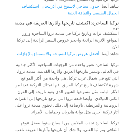
شاهد أيضا:
جدول سياحي لاسبوع في أذربيجان: استكشاف
الجمال الطبيعي والثقافة الغنية
تركيا الساحرة: اكتشف تاريخها وآثارها العريقة في مدينة
تروا
استكشف تراث وتاريخ تركيا في مدينة تروا الساحرة وزور
المواقع الأثرية الرائعة واحجز عروض السفر الرائعة إلى تركيا
الآن
شاهد أيضا:
أفضل عروض تركيا للسياحة والاستمتاع بالإجازات
تركيا الساحرة تعتبر واحدة من الوجهات السياحية الأكثر جاذبية
في العالم، وتتميز بتاريخها العريق وآثارها القديمة. مدينة تروا،
التي تقع في شمال غرب تركيا، هي واحدة من أكثر المواقع
شهرة لاكتشاف تاريخ تركيا العريق. فيها تمتلك التركية عددا من
الآثار الهامة مثل مسرحها الشهير الذي يعود تاريخه إلى القرن
الثاني الميلادي، وأيضا قلعة تروا التي ترجع تاريخها إلى الفترات
الرومانية والبيزنطية. بالإضافة إلى ذلك، تحتوي مدينة تروا على
آثار تركية أخرى مثل بوابة هادريان وحمامات الأمراء.
تركيا الساحرة تجذب الملايين من السياح سنويا بفضل تنوعها
الثقافي وتراثها الغني، ولا شك أن تاريخها وآثارها العريقة تلعب