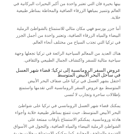
بينها بحيرة فان التي تعتبر واحدة من أكبر البحيرات البركانية في
العالم وتتميز بمياهها الزرقاء الصافية والمحاطة بمناظر طبيعية
خلابة.
أما جزر بوزسو فهي مكان مثالي للاستمتاع بالشواطئ الرملية
البيضاء والمياه الزرقاء الصافية، وتعتبر واحدة من أجمل الجزر
في تركيا التي تجذب السياح من مختلف أنحاء العالم.
هناك العديد من المعالم السياحية الرائعة في تركيا تجعلها وجهة
سياحية مثالية للسفر واكتشاف الجمال الطبيعي والثقافي.
عروض السفر الرومانسية إلى تركيا: قضاء شهر العسل
في ساحل البحر الأبيض المتوسط
احتفل بشهر العسل في تركيا على ضفاف البحر الأبيض
المتوسط مع عروض السفر الرومانسية التي تقدمها واستمتع
بإطلالات ساحرة وتجارب لا تُنسى
يمكنك قضاء شهر العسل الرومانسي في تركيا على شواطئ
البحر الأبيض المتوسط، حيث تتمتع بمناظر طبيعية خلابة وأجواء
هادئة ورومانسية. يمكنكم الاستمتاع بأوقات ممتعة على
الشواطئ الرملية البيضاء والمياه الصافية، والتجول في الأسواق
القديمة والمتاحف المحلية. كما يمكنكم الاستمتاع برحلات بحرية