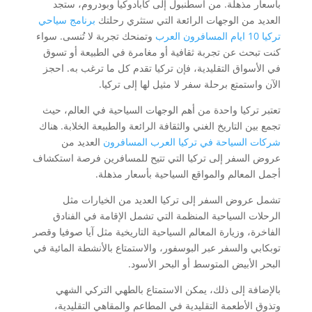
بأسعار مذهلة. من اسطنبول إلى كابادوكيا وبودروم، ستجد
العديد من الوجهات الرائعة التي ستثري رحلتك
برنامج سياحي
تركيا 10 ايام المسافرون العرب
وتمنحك تجربة لا تُنسى. سواء
كنت تبحث عن تجربة ثقافية أو مغامرة في الطبيعة أو تسوق
في الأسواق التقليدية، فإن تركيا تقدم كل ما ترغب به. احجز
الآن واستمتع برحلة سفر لا مثيل لها إلى تركيا.
تعتبر تركيا واحدة من أهم الوجهات السياحية في العالم، حيث
تجمع بين التاريخ الغني والثقافة الرائعة والطبيعة الخلابة. هناك
شركات السياحة في تركيا العرب المسافرون
العديد من
عروض السفر إلى تركيا التي تتيح للمسافرين فرصة استكشاف
أجمل المعالم والمواقع السياحية بأسعار مذهلة.
تشمل عروض السفر إلى تركيا العديد من الخيارات مثل
الرحلات السياحية المنظمة التي تشمل الإقامة في الفنادق
الفاخرة، وزيارة المعالم السياحية التاريخية مثل آيا صوفيا وقصر
توبكابي والسفر عبر البوسفور، والاستمتاع بالأنشطة المائية في
البحر الأبيض المتوسط أو البحر الأسود.
بالإضافة إلى ذلك، يمكن الاستمتاع بالطهي التركي الشهي
وتذوق الأطعمة التقليدية في المطاعم والمقاهي التقليدية،