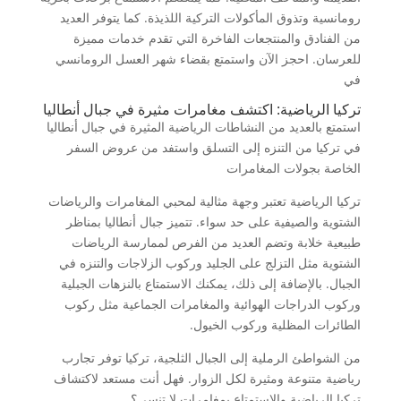
رومانسية وتذوق المأكولات التركية اللذيذة. كما يتوفر العديد
من الفنادق والمنتجعات الفاخرة التي تقدم خدمات مميزة
للعرسان. احجز الآن واستمتع بقضاء شهر العسل الرومانسي
في
تركيا الرياضية: اكتشف مغامرات مثيرة في جبال أنطاليا
استمتع بالعديد من النشاطات الرياضية المثيرة في جبال أنطاليا
في تركيا من التنزه إلى التسلق واستفد من عروض السفر
الخاصة بجولات المغامرات
تركيا الرياضية تعتبر وجهة مثالية لمحبي المغامرات والرياضات
الشتوية والصيفية على حد سواء. تتميز جبال أنطاليا بمناظر
طبيعية خلابة وتضم العديد من الفرص لممارسة الرياضات
الشتوية مثل التزلج على الجليد وركوب الزلاجات والتنزه في
الجبال. بالإضافة إلى ذلك، يمكنك الاستمتاع بالنزهات الجبلية
وركوب الدراجات الهوائية والمغامرات الجماعية مثل ركوب
الطائرات المظلية وركوب الخيول.
من الشواطئ الرملية إلى الجبال الثلجية، تركيا توفر تجارب
رياضية متنوعة ومثيرة لكل الزوار. فهل أنت مستعد لاكتشاف
تركيا الرياضية والاستمتاع بمغامرات لا تنسى؟