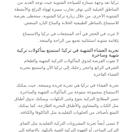
تركيا تعد وجهة ممتازة للسياحة الشتوية حيث توجد العديد من
المناطق الجبلية التي توفر تجارب مميزة لهواة التزلج والأنشطة
الشتوية الأخرى. من خلال زيارة تركيا الشتوية، ستحظى بفرصة
للاستمتاع بالمناظر الطبيعية الخلابة والمناخ البارد المنعش.
لا تتردد في الحجز في أحد المنتجعات في تركيا والاستمتاع
بإقامة شتوية استثنائية تجمع بين الراحة والمتعة.
تجربة العشاء الشهية في تركيا: استمتع بمأكولات تركية
شهية وساحرة
لا تفوت الفرصة لتذوق المأكولات التركية الشهية والطعام
الشرقي الرائع واحجز رحلتك إلى تركيا الآن واستمتع بتجربة
العشاء الفاخرة
تجربة العشاء في تركيا هي تجربة فريدة وممتعة، حيث يمكنك
الاستمتاع بمجموعة متنوعة من المأكولات الشهية والساحرة.
تتميز المطابخ التركية بتنوع وغنى النكهات، ويمكنك تذوق أطباق
مثل الكباب والمشاوي والأطباق البحرية الطازجة. كما يمكنك
التمتع بأصناف من الحلويات التقليدية مثل الباكلوفا والكنافة.
لا تنسى أيضاً تجربة المشروبات التركية التقليدية مثل الشاي
التركي الساخن أو القهوة التركية الغنية بالنكهة. بالإضافة إلى