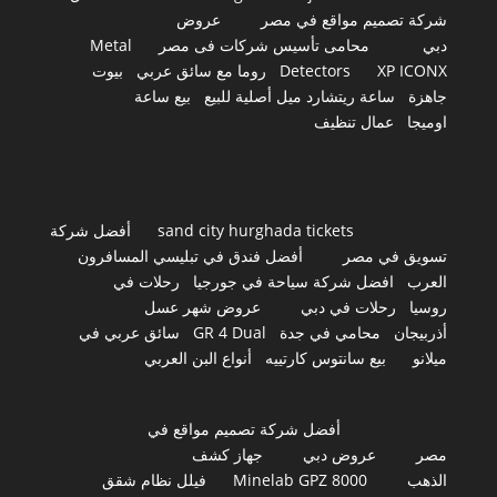
شركة تصميم مواقع في مصر
عروض
دبي
محامى تأسيس شركات فى مصر
Metal
XP ICONX
Detectors
روما مع سائق عربي
بيوت
جاهزة
ساعة ريتشارد ميل أصلية للبيع
بيع ساعة
اوميجا
عمال تنظيف
sand city hurghada tickets
أفضل شركة
تسويق في مصر
أفضل فندق في تبليسي المسافرون
العرب
افضل شركة سياحة في جورجيا
رحلات في
روسيا
رحلات في دبي
عروض شهر عسل
أذربيجان
محامي في جدة
GR 4 Dual
سائق عربي في
ميلانو
بيع سانتوس كارتييه
أنواع البن العربي
أفضل شركة تصميم مواقع في
مصر
عروض دبي
جهاز كشف
الذهب
Minelab GPZ 8000
فيلل نظام شقق