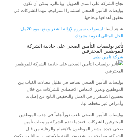
نجاح الشركة على المدى الطويل. وبالتالي، يمكن أن تكون
بوليصات التأمين الصحي استثمارا استراتيجيا مهما للشركات في
تحقيق أهدافها ونجاحها.
شاهد أيضا:
ابيسوفت سيروم لإزالة الشعر ومنع نموه 20مل:
الحل المثالي لنعومة بشرتك
تأثير بوليصات التأمين الصحي على جاذبية الشركة
للموظفين المحترفين
شركة تامين طبي
بوليصات التأمين الصحي تساهم في تقليل معدلات الغياب بين
الموظفين وتعزز الانتعاش الاقتصادي للشركات من خلال
تحسين الاستقرار في العمل والتخفيض الناتج عن إصابات
وأمراض غير مخطط لها.
بوليصات التأمين الصحي تلعب دوراً هاماً في جذب الموظفين
المحترفين للشركات. فعندما تقدم الشركة بوليصات تأمين
صحي جيدة، يشعر الموظفون بالاهتمام والرعاية من قبل
الشركة، مما يجعلهم يشعرون بالثقة والاستقرار. وبالتالي، يكون