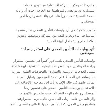
بجانب ذلك، يمكن للشركة الاستفادة من توفير خدمات
استشارية ودعم نفسي لموظفيها عند الحاجة، حيث أن رعاية
الصحة النفسية تلعب دوراً هاما في بناء الثقة والرضا لدى
الموظفين.
لا توجد شكوك في أن بوليصات التأمين الصحي تعتبر عنصرا
أساسيا في بناء وتعزيز الثقة بين الشركة وموظفيها وتعزيز
العلاقات الإيجابية داخل البيئة العملية.
تأثير بوليصات التأمين الصحي على استقرار وراحة
الموظفين
بوليصات التأمين الصحي تلعب دوراً كبيراً في تحسين استقرار
وراحة الموظفين. حيث توفر هذه البوليصات تغطية طبية شاملة
تشمل العلاجات الروتينية والطوارئ والفحوصات الطبية الدورية،
مما يساعد في الحفاظ على صحة الموظفين وتقليل العبء
المالي عليهم في حالة الإصابة بأمراض مفاجئة. بالإضافة إلى
ذلك، تعمل بوليصات التأمين الصحي على تحسين رضا
الموظفين وزيادة الولاء للشركة، حيث يشعرون بالاهتمام
والرعاية من جانب أرباب العمل. وبالتالي، يزيد استقرارهم
وإنتاجيتهم في العمل، كما يتجنبون الاجهاد المالي والنفسي الناتج