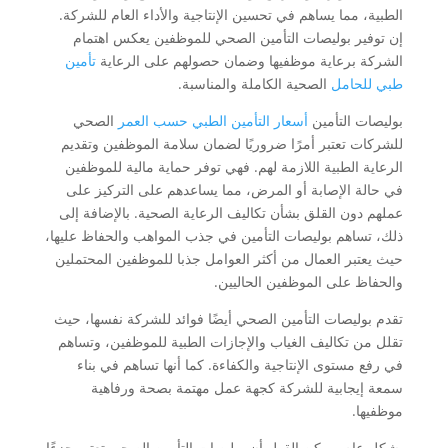
الطبية، مما يساهم في تحسين الإنتاجية والأداء العام للشركة.
إن توفير بوليصات التأمين الصحي للموظفين يعكس اهتمام
الشركة برعاية موظفيها وضمان حصولهم على الرعاية
تأمين
طبي للحامل
الصحية الكاملة والمناسبة.
بوليصات التأمين
أسعار التأمين الطبي حسب العمر
الصحي
للشركات تعتبر أمرًا ضروريًا لضمان سلامة الموظفين وتقديم
الرعاية الطبية اللازمة لهم. فهي توفر حماية مالية للموظفين
في حالة الإصابة أو المرض، مما يساعدهم على التركيز على
عملهم دون القلق بشأن تكاليف الرعاية الصحية. بالإضافة إلى
ذلك، تساهم بوليصات التأمين في جذب المواهب والحفاظ عليها،
حيث يعتبر العمال من أكثر العوامل جذبا للموظفين المحتملين
والحفاظ على الموظفين الحاليين.
تقدم بوليصات التأمين الصحي أيضًا فوائد للشركة نفسها، حيث
تقلل من تكاليف الغياب والإجازات الطبية للموظفين، وتساهم
في رفع مستوى الإنتاجية والكفاءة. كما أنها تساهم في بناء
سمعة إيجابية للشركة كجهة عمل مهتمة بصحة ورفاهية
موظفيها.
بشكل عام، يمكن القول أن بوليصات التأمين الصحي تعتبر جزءًا