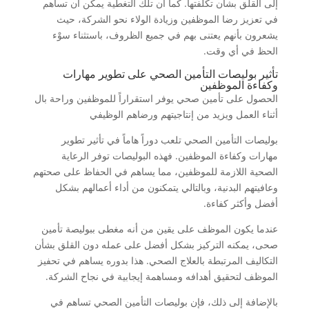
إلى القلق بشأن تكلفتها. كما أن تلك التغطية يمكن أن تساهم
في تعزيز رضا الموظفين وزيادة الولاء نحو الشركة، حيث
يشعرون بأنهم يعتنى بهم في جميع الظروف، باستثناء سوْء
الحظ في أي وقت.
تأثير بوليصات التأمين الصحي على تطوير مهارات
وكفاءة الموظفين
الحصول على تأمين صحي يوفر استقراراً للموظفين وراحة بال
أثناء العمل ويزيد من إنتاجيتهم ورضاهم الوظيفي
بوليصات التأمين الصحي تلعب دوراً هاماً في تأثير تطوير
مهارات وكفاءة الموظفين. فهذه البوليصات توفر الرعاية
الصحية اللازمة للموظفين، مما يساهم في الحفاظ على صحتهم
وعافيتهم البدنية، وبالتالي يتمكنون من أداء أعمالهم بشكل
أفضل وأكثر كفاءة.
عندما يكون الموظف على يقين من أنه مغطى ببوليصة تأمين
صحى، يمكنه التركيز بشكل أفضل على عمله دون القلق بشأن
التكاليف المرتبطة بالعلاج الصحي. هذا بدوره يساهم في تحفيز
الموظف لتحقيق أهدافه ومساهمة إيجابية في نجاح الشركة.
بالإضافة إلى ذلك، فإن بوليصات التأمين الصحي تساهم في