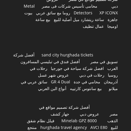
دبي
محامى تأسيس شركات فى مصر
Metal
XP ICONX
Detectors
روما مع سائق عربي
بيوت
جاهزة
ساعة ريتشارد ميل أصلية للبيع
بيع ساعة
اوميجا
عمال تنظيف
sand city hurghada tickets
أفضل شركة
تسويق في مصر
أفضل فندق في تبليسي المسافرون
العرب
افضل شركة سياحة في جورجيا
رحلات في
روسيا
رحلات في دبي
عروض شهر عسل
أذربيجان
محامي في جدة
GR 4 Dual
سائق عربي في
ميلانو
بيع سانتوس كارتييه
أنواع البن العربي
أفضل شركة تصميم مواقع في
مصر
عروض دبي
جهاز كشف
الذهب
Minelab GPZ 8000
فيلل نظام شقق
للبيع
AVCI E80
hurghada travel agency
منتجع