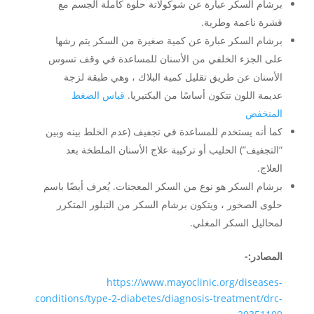
برشام السكر عبارة عن شوكولاتة حلوة كاملة الجسم مع
قشرة ناعمة وطرية.
برشام السكر عبارة عن كمية صغيرة من السكر يتم رشها
على الجزء الخلفي من الأسنان للمساعدة في وقف تسوس
الأسنان عن طريق تقليل كمية البلاك ، وهي طبقة لزجة
عديمة اللون تتكون أساسًا من البكتيريا.
قياس الضغط
المنخفض
كما أنه يستخدم للمساعدة في تجفيف (عدم الخلط بينه وبين
“التجفيف”) الحليب أو تركيبة علاج الأسنان الملطخة بعد
العلاج.
برشام السكر هو نوع من السكر المعجنات. يُعرف أيضًا باسم
حلوى الصخور ، ويتكون برشام السكر من التبلور المتكرر
لمحاليل السكر المغلي.
المصادر:-
https://www.mayoclinic.org/diseases-
conditions/type-2-diabetes/diagnosis-treatment/drc-