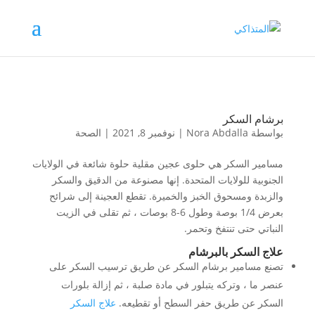
برشام السكر
بواسطة
Nora Abdalla
|
نوفمبر 8, 2021
|
الصحة
مسامير السكر هي حلوى عجين مقلية حلوة شائعة في الولايات
الجنوبية للولايات المتحدة. إنها مصنوعة من الدقيق والسكر
والزبدة ومسحوق الخبز والخميرة. تقطع العجينة إلى شرائح
بعرض 1/4 بوصة وطول 6-8 بوصات ، ثم تقلى في الزيت
النباتي حتى تنتفخ وتحمر.
علاج السكر بالبرشام
تصنع مسامير برشام السكر عن طريق ترسيب السكر على
عنصر ما ، وتركه يتبلور في مادة صلبة ، ثم إزالة بلورات
السكر عن طريق حفر السطح أو تقطيعه.
علاج السكر