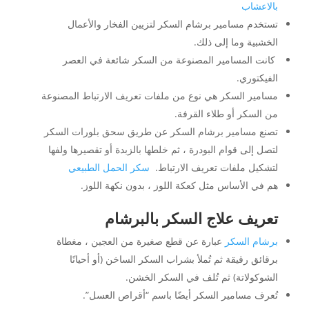
بالاعشاب
تستخدم مسامير برشام السكر لتزيين الفخار والأعمال
الخشبية وما إلى ذلك.
كانت المسامير المصنوعة من السكر شائعة في العصر
الفيكتوري.
مسامير السكر هي نوع من ملفات تعريف الارتباط المصنوعة
من السكر أو طلاء القرفة.
تصنع مسامير برشام السكر عن طريق سحق بلورات السكر
لتصل إلى قوام البودرة ، ثم خلطها بالزبدة أو تقصيرها ولفها
لتشكيل ملفات تعريف الارتباط.
سكر الحمل الطبيعي
هم في الأساس مثل كعكة اللوز ، بدون نكهة اللوز.
تعريف علاج السكر بالبرشام
برشام السكر
عبارة عن قطع صغيرة من العجين ، مغطاة
برقائق رقيقة ثم تُملأ بشراب السكر الساخن (أو أحيانًا
الشوكولاتة) ثم تُلف في السكر الخشن.
تُعرف مسامير السكر أيضًا باسم “أقراص العسل”.