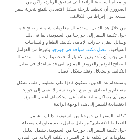
والمعالم السياحية الرائعة التي تستحق الزيارة، ولكن من
الضروري أن تخطط للرحلة بشكل اقتصادي للتمتع بتجربة سفر
ممتعة دون إفراط في التكاليف.
من خلال هذا الدليل، سنقدم لك معلومات شاملة ونصائح قيمة
حول تكلفة السفر إلى جورجيا من السعودية، بما في ذلك
وسائل النقل، خيارات الإقامة، تكاليف الطعام والنشاطات
السياحية،
افضل مكتب سياحة في جورجيا
وغيرها من العوامل
التي يجب أن تأخذ بعين الاعتبار أثناء تخطيط رحلتك. سنقدم لك
النصائح للتوفير والعروض المميزة التي قد تساعدك في تقليل
التكاليف واستغلال وقتك بشكل أفضل.
باستخدام هذا الدليل، ستكون قادرًا على تخطيط رحلتك بشكل
مستدام واقتصادي، والتمتع بتجربة سفر لا تنسى إلى جورجيا
دون أي مشاكل مالية. فلنبدأ في استكشاف أفضل الطرق
الاقتصادية للسفر إلى هذه الوجهة الرائعة.
“تكلفة السفر إلى جورجيا من السعودية: دليلك الشامل
للتخطيط الاقتصادي” هو دليل شامل يقدم معلومات مفصلة
حول تكلفة السفر إلى جورجيا من السعودية. يشمل الدليل
معلومات عن تكلفة تذاكر الطيران، تكلفة الإقامة في الفنادق،