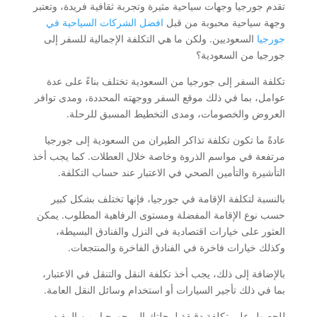
تقدم جورجيا وجهات سياحية مثيرة وتجربة ثقافية فريدة، وتعتبر
وجهة سياحية محبوبة من قبل
افضل الشركات السياحية في
جورجيا
السعوديين. ولكن ما هي التكلفة الإجمالية للسفر إلى
جورجيا من السعودية؟
تكلفة السفر إلى جورجيا من السعودية تختلف بناءً على عدة
عوامل، بما في ذلك موقع السفر ووجهته المحددة، ومدى توافر
العروض والخصومات، ومدى التخطيط المسبق للرحلة.
عادةً ما تكون تكلفة تذاكر الطيران من السعودية إلى جورجيا
مرتفعة في مواسم الذروة وخاصة خلال العطلات. كما يجب أخذ
التأشيرة والتأمين الصحي في الاعتبار عند حساب التكلفة.
بالنسبة لتكلفة الإقامة في جورجيا، فإنها تختلف بشكل كبير
حسب نوع الإقامة المفضلة ومستوى الرفاهية المطلوب. يمكن
العثور على خيارات اقتصادية في النزل والفنادق البسيطة،
وكذلك خيارات فاخرة في الفنادق الفاخرة والمنتجعات.
بالإضافة إلى ذلك، يجب أخذ تكلفة النقل والتنقل في الاعتبار،
بما في ذلك تأجير السيارات أو استخدام وسائل النقل العامة.
للحصول على تكلفة دقيقة لرحلتك إلى جورجيا، من المفيد