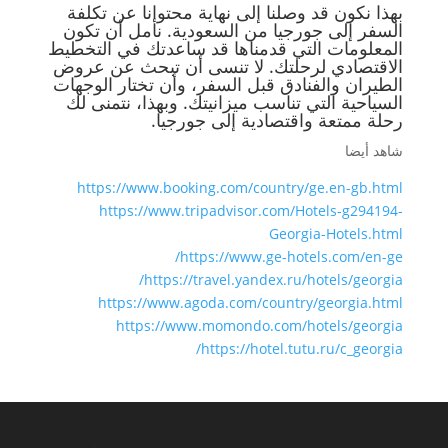
بهذا نكون قد وصلنا إلى نهاية محتوانا عن تكلفة
السفر إلى جورجيا من السعودية. نأمل أن تكون
المعلومات التي قدمناها قد ساعدتك في التخطيط
الاقتصادي لرحلتك. لا تنسى أن تبحث عن عروض
الطيران والفنادق قبل السفر، وأن تختار الوجهات
السياحية التي تناسب ميزانيتك. وبهذا، نتمنى لك
رحلة ممتعة واقتصادية إلى جورجيا.
شاهد أيضا
https://www.booking.com/country/ge.en-gb.html
https://www.tripadvisor.com/Hotels-g294194-
Georgia-Hotels.html
https://www.ge-hotels.com/en-ge/
https://travel.yandex.ru/hotels/georgia/
https://www.agoda.com/country/georgia.html
https://www.momondo.com/hotels/georgia
https://hotel.tutu.ru/c_georgia/