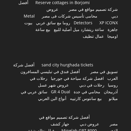
Reserve cottages in Borjomi
أفضل
شركة تصميم مواقع في مصر
عروض
دبي
محامى تأسيس شركات فى مصر
Metal
XP ICONX
Detectors
روما مع سائق عربي
بيوت
جاهزة
ساعة ريتشارد ميل أصلية للبيع
بيع ساعة
اوميجا
عمال تنظيف
sand city hurghada tickets
أفضل شركة
تسويق في مصر
أفضل فندق في تبليسي المسافرون
العرب
افضل شركة سياحة في جورجيا
رحلات في
روسيا
رحلات في دبي
عروض شهر عسل
أذربيجان
محامي في جدة
GR 4 Dual
سائق عربي في
ميلانو
بيع سانتوس كارتييه
أنواع البن العربي
أفضل شركة تصميم مواقع في
مصر
عروض دبي
جهاز كشف
الذهب
Minelab GPZ 8000
فيلل نظام شقق