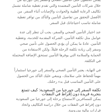
خلال شركات التأمين المعتمدة والتي تقدم تغطية شاملة تشمل
تكاليف الرعاية الطبية والحوادث والإصابات أثناء السفر. من
الأفضل التحقق من تفاصيل التأمين والتأكد من توافر تغطية
شاملة تناسب احتياجاتك قبل السفر.
عند اختيار التأمين الصحي والسفر، يجب أن تنظر إلى عدة
عوامل مثل تكلفة التأمين، الشركة المقدمة للخدمة، وتغطية
التأمين. عادةً ما يمكن أن يؤدي الحصول على تأمين صحي
وسفر إلى زيادة تكلفة الرحلة قليلاً، ولكن الاستفادة من
الحماية والسلامة التي يوفرها التأمين تستحق الإضافة المحتملة
في التكلفة.
في النهاية، يعتبر التأمين الصحي والسفر إلى جورجيا استثماراً
مهماً للحفاظ على سلامتك، وينبغي عليك التأكد من الحصول
على التأمين المناسب قبل بدء رحلتك.
تكلفة السفر إلى جورجيا من السعودية: كيف تتمتع
بتجربة فريدة دون إفراط في النفقات
يمكن للمسافرين الاستمتاع برحلة إلى جورجيا من السعودية
دون إفراط في النفقات من خلال دراسة التكاليف واتخاذ
قرارات مالية مدروسة.