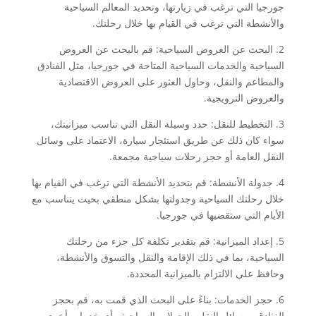
جورجيا التي ترغب في زيارتها، وتحديد المعالم السياحية
والأنشطة التي ترغب في القيام بها خلال رحلتك.
2. البحث عن العروض السياحية: قم بالبحث عن العروض
السياحية والخدمات السياحية المتاحة في جورجيا، مثل الفنادق
والمطاعم والنقل، وحاول العثور على العروض الاقتصادية
والعروض الترويجية.
3. التخطيط للنقل: حدد وسيلة النقل التي تناسب ميزانيتك،
سواء كان ذلك عن طريق استئجار سيارة، الاعتماد على وسائل
النقل العامة أو حجز رحلات سياحية مجمعة.
4. جدولة الأنشطة: قم بتحديد الأنشطة التي ترغب في القيام بها
خلال رحلتك السياحية وجدولتها بشكل منطقي بحيث يتناسب مع
الأيام التي ستقضيها في جورجيا.
5. إعداد الميزانية: قم بتقدير تكلفة كل جزء من رحلتك
السياحية، بما في ذلك الإقامة والنقل والتسوق والأنشطة،
وحافظ على الالتزام بالميزانية المحددة.
6. حجز الخدمات: بناءً على البحث الذي قمت به، قم بحجز
الفنادق ووسائل النقل والجولات السياحية وأي خدمات أخرى