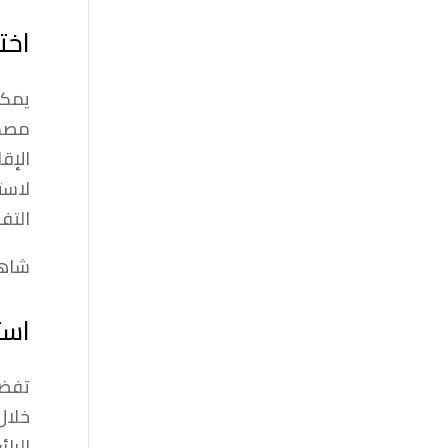
اخت
يمكن
مصمم
الإق
لاست
التف
شاهد
است
تفضل
خلال
الرائ