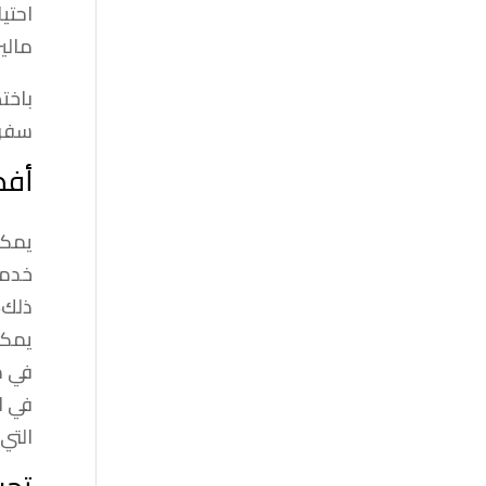
احتي
مالي
باخت
سفر 
أفض
يمكن
خدما
ذلك،
يمكن
في م
في ا
التي 