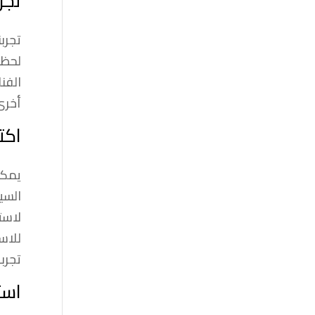
تجر
تجرب
لحظة
الفن
أخرى
اكت
يمكن
السي
لاست
للاس
تجربة
است