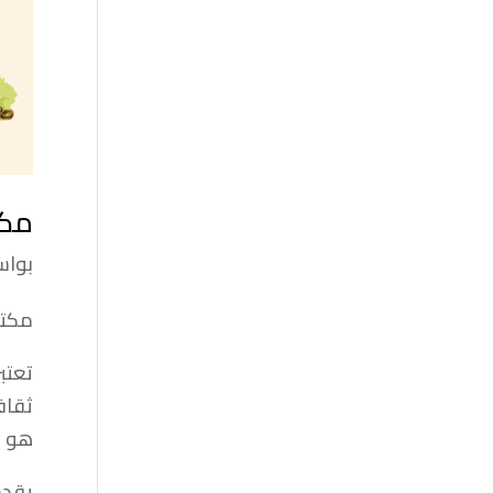
مكت
بوا
مكتب
تعتب
ثقاف
هو ال
يقدم