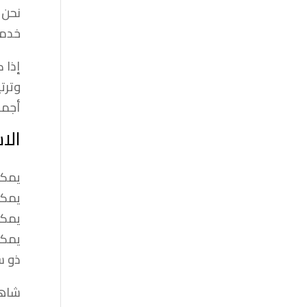
نحن 
خدما
إذا 
وترت
أجمل
الا
يمكن
يمكن
يمكن
يمكن
ذو س
شاهد