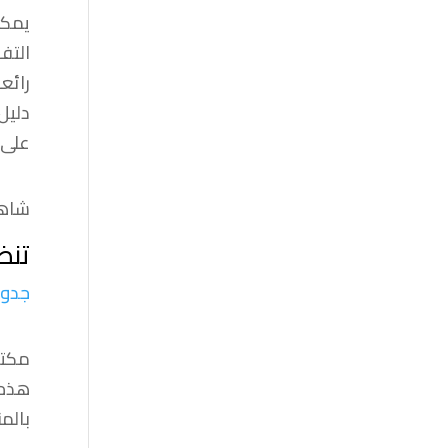
يمكن
التف
رائع
دليل
على ا
شاهد
تنظ
جدول 
مكتب
هذه 
بالم