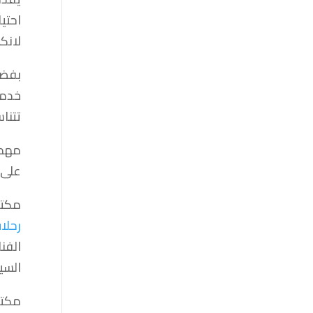
احتي
لانك
بفضل
خدما
تتناس
مهما
على 
مكتب
رحلا
الفن
السي
مكتب