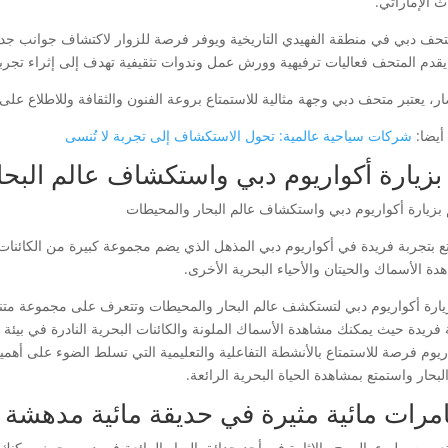
ث الإماراتي.
تحف دبي في منطقة الفهيدي التاريخية ويوفر فرصة للزوار لاكتشاف جوانب جديدة 
يقدم المتحف فعاليات ترفيهية وورش عمل وندوات تثقيفية تهدف إلى إثراء تجربة ا
ار، يعتبر متحف دبي وجهة مثالية للاستمتاع بروعة الفنون والثقافة وللاطلاع عل
أيضا:
شركات سياحية عالمية: تحول الاستكشاف إلى تجربة لا تُنسى
بزيارة أكواريوم دبي واستكشاف عالم البح
ع بتجربة فريدة في أكواريوم دبي المذهل الذي يضم مجموعة كبيرة من الكائنات 
ة الأسماك والحيتان والأحياء البحرية الأخرى.
يارة أكواريوم دبي لتستكشف عالم البحار والمحيطات وتتعرف على مجموعة متنوعة
 فريدة حيث يمكنك مشاهدة الأسماك الملونة والكائنات البحرية النادرة في بيئة م
اريوم فرصة للاستمتاع بالأنشطة التفاعلية والتعليمية التي تسلط الضوء على أهم
لبحار واستمتع بمشاهدة الحياة البحرية الرائعة.
مرات مائية مثيرة في حديقة مائية مدهشة
 بيوم مليء بالمرح والإثارة في أحد حدائق المياه الرائعة في دبي، حيث يمكنك ا