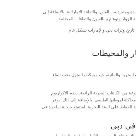
ومثيرة من الفنون والثقافة الإماراتية. بالإضافة إلى
لزوار وتوعيتهم بالفنون والثقافات المختلفة.
ى تاريخ وتراث دبي والإمارات بشكل عام.
ار والمحيطات
البحرية والمائية، حيث يمكنك التجول تحت الماء
 من الكائنات البحرية الرائعة. يقدم الأكواريوم
حاكاة لموطنها الطبيعي. بالإضافة إلى ذلك، يوفر
ية الحفاظ على البيئة البحرية. استمتع برحلة ساحرة في
 في دبي
لاستمتاع بالعديد من الألعاب المائية والمغامرات