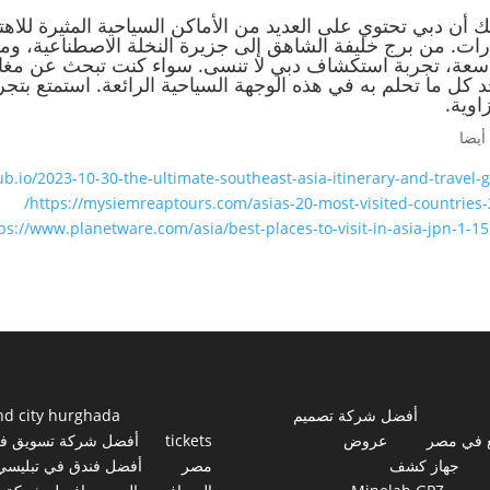
ك أن دبي تحتوي على العديد من الأماكن السياحية المثيرة للا
ارات. من برج خليفة الشاهق إلى جزيرة النخلة الاصطناعية، و
سعة، تجربة استكشاف دبي لا تنسى. سواء كنت تبحث عن مغامر
 كل ما تحلم به في هذه الوجهة السياحية الرائعة. استمتع بت
اوية.
أيضا
b.io/2023-10-30-the-ultimate-southeast-asia-itinerary-and-travel-g
https://mysiemreaptours.com/asias-20-most-visited-countries-
ps://www.planetware.com/asia/best-places-to-visit-in-asia-jpn-1-1
أفضل شركة تصميم
nd city hurghada
 في مصر
عروض
tickets
أفضل شركة تسويق ف
جهاز كشف
مصر
أفضل فندق في تبليسي