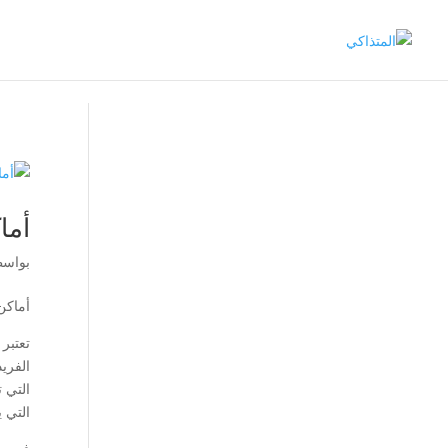
أما
بواس
أماكن
تعتبر
الفريد
التي 
التي 