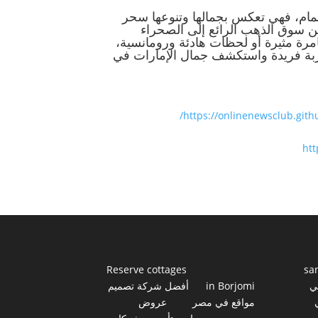
هتمام، فهي تعكس بجمالها وتنوعها سحر
من سوق الذهب الرائع إلى الصحراء
ة مثيرة أو لحظات هادئة ورومانسية،
جربة فريدة واستكشف جمال الإمارات في
https://onlinenewsclub.githu
htt
Reserve cottages
sa
ي
in Borjomi
أفضل شركة تصميم
مواقع في مصر
عروض