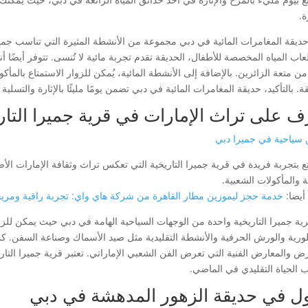
ة.
ديقة المغامرات المائية في دبي مجموعة من الأنشطة المثيرة التي تناسب جميع ال
عاب المياه المخصصة للأطفال، الحديقة تقدم تجربة مائية لا تُنسى. تتوفر أيضًا 
من متعة الزائرين. بالإضافة إلى الأنشطة المائية، يُمكن للزوار الاستمتاع بالم
ة. بالتأكيد، حديقة المغامرات المائية في دبي تضمن يومًا مليئًا بالإثارة والتسلية
ف على تراث الإمارات في قرية جميرا التار
 سياحية في جميرا دبي
ع بتجربة فريدة في قرية جميرا التاريخية التي تعكس تراث وثقافة الإمارات الأ
ة والمأكولات الشعبية.
أيضا:
خدمة حجز ليموزين مطار القاهرة من شركة هاي واي: تجربة راقية ومري
رية جميرا التاريخية واحدة من الوجهات السياحية الهامة في دبي حيث يمكن لل
لورية والورش الحرفية والأنشطة التقليدية مثل صيد الأسماك وصناعة السفن. كما
ض والمعارض الفنية التي تعرض الفن الشعبي الإماراتي. تعتبر قرية جميرا التاريخ
 الحياة التقليدي في الماضي.
ل في حديقة الزهور المدهشة في دبي