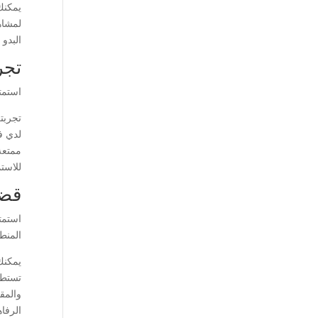
يمكنك
لمشاهد
البدو
تجر
استمت
تجربت
لدي ف
ممتعة 
للاستم
قضا
استمت
المنطقة
يمكنك
تستطي
والمقا
الرفا