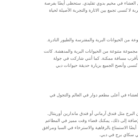
ل العشاء في مخيم بدوي تقليدي. ستحظى أيضًا بفرصة
لا تُنسى تجمع بين الاثارة والتجربة الأصيلة لحياة
 من الحيوانات البرية والمفترسة والطيور النادرة.
مجموعة متنوعة من الحيوانات البرية والمدهشة. كانت
ى بأقرب مسافة ممكنة. كما أنني شاركت في جولة
 تُنسى وأنصح الجميع بزيارة حديقة حيوانات دبي
العشاء في أعلى مطعم دوار في العالم والتجول في
برج مثل فندق آرماني أو فندق ماندارين أورينتال.
الإضافة إلى ذلك، يمكنك قضاء وقت مميز في المطاعم
أيضًا الاستمتاع بالرفاهية والاسترخاء في السبا ومرافق
 في سكاي برج في دبي.