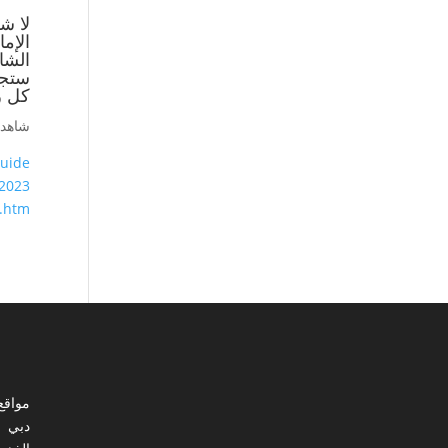
لا ش
الإم
الشا
ستجد
كل ز
شاهد 
uide/
2023/
5.htm
مواقع
دبي