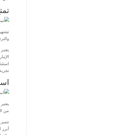
تمت
تشتهر
والترف
يعتبر
الإما
استثن
تجربة
است
يعتبر
من ال
تتميز
أبرز 