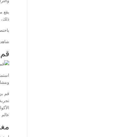
والترا
يقع م
ذلك، 
باختص
شاهد 
قم 
استمت
ومشاهد
قم بز
تجربة
الأكو
عالم ا
مغا
استمتع