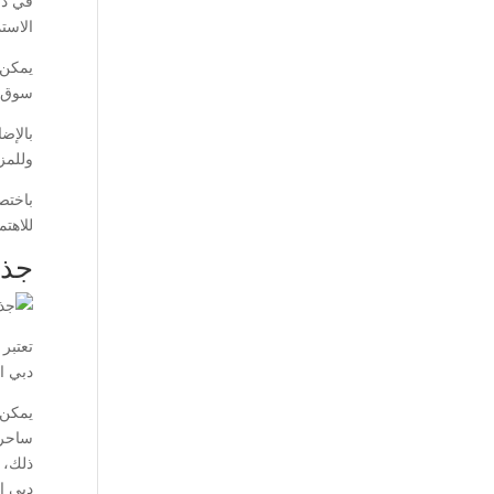
في دب
الاستم
يمكن 
سوق ا
بالإض
وللمزي
باختصا
للاهتم
جذب
تعتبر 
دبي ا
يمكن ا
ساحرة
ذلك، 
دبي ال