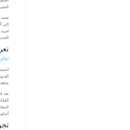
المثير
تضم ح
إلى أل
لتزيد 
الحديق
تعر
اماكن
استمت
اليدوي
شاهد 
تعد ق
الفلك
المعار
أسلوب
تجو