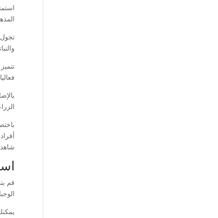
استمت
المذهل
تجول 
والنبا
تتميز 
فعالي
بالإض
الزراع
باختص
أفراد 
شاهد 
است
قم بت
الوجب
يمكنك