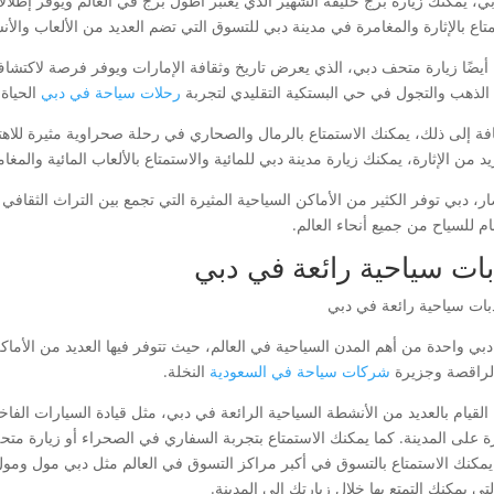
ي، يمكنك زيارة برج خليفة الشهير الذي يعتبر أطول برج في العالم ويوفر إطلال
تاع بالإثارة والمغامرة في مدينة دبي للتسوق التي تضم العديد من الألعاب والأنش
أيضًا زيارة متحف دبي، الذي يعرض تاريخ وثقافة الإمارات ويوفر فرصة لاكتشاف 
لذهب والتجول في حي البستكية التقليدي لتجربة
رحلات سياحة في دبي
الحياة 
افة إلى ذلك، يمكنك الاستمتاع بالرمال والصحاري في رحلة صحراوية مثيرة للاهت
د من الإثارة، يمكنك زيارة مدينة دبي للمائية والاستمتاع بالألعاب المائية والمغا
ر، دبي توفر الكثير من الأماكن السياحية المثيرة التي تجمع بين التراث الثقافي
ام للسياح من جميع أنحاء العالم.
ات سياحية رائعة في دبي
دبي واحدة من أهم المدن السياحية في العالم، حيث تتوفر فيها العديد من الأماكن
لراقصة وجزيرة
شركات سياحة في السعودية
النخلة.
لقيام بالعديد من الأنشطة السياحية الرائعة في دبي، مثل قيادة السيارات الفاخر
 على المدينة. كما يمكنك الاستمتاع بتجربة السفاري في الصحراء أو زيارة متح
يمكنك الاستمتاع بالتسوق في أكبر مراكز التسوق في العالم مثل دبي مول ومول
تي يمكنك التمتع بها خلال زيارتك إلى المدينة.