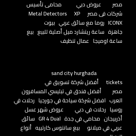
مصر
عروض دبي
محامى تأسيس
شركات فى مصر
XP
Metal Detectors
ICONX
روما مع سائق عربي
بيوت
جاهزة
ساعة ريتشارد ميل أصلية للبيع
بيع
ساعة اوميجا
عمال تنظيف
sand city hurghada
tickets
أفضل شركة تسويق في
مصر
أفضل فندق في تبليسي المسافرون
العرب
افضل شركة سياحة في جورجيا
رحلات في
روسيا
رحلات في دبي
عروض شهر عسل
أذربيجان
محامي في جدة
GR 4 Dual
سائق
عربي في ميلانو
بيع سانتوس كارتييه
أنواع