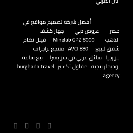
البن العربي
أفضل شركة تصميم مواقع في
مصر
عروض دبي
جهاز كشف
الذهب
Minelab GPZ 8000
فيلل نظام
شقق للبيع
AVCI E80
منتجع براجراف
جورجيا
سائق عربي في سويسرا
بيع ساعة
اوديمار بيجيه
مقاول تكسير
hurghada travel
agency