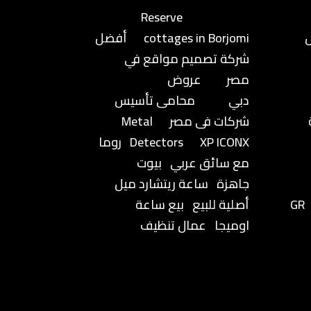
Reserve
cottages in Borjomi
أفضل
شركة تصميم مواقع في
مصر
عروض
دبي
محامى تأسيس
شركات فى مصر
Metal
XP ICONX
Detectors
روما
مع سائق عربي
بيوت
جاهزة
ساعة ريتشارد ميل
GR
أصلية للبيع
بيع ساعة
اوميجا
عمال تنظيف