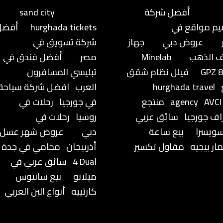
أفضل شركة
sand city
م مواقع في
hurghada tickets
أفضل
عروض دبي
جهاز
شركة تسويق في
 الذهب
Minelab
مصر
أفضل فندق في
GPZ 
فيلل نظام شقق
تبليسي المسافرون
hurghada travel
العرب
افضل شركة سياحة
AVCI
agency
منتجع
في جورجيا
رحلات في
راف جورجيا
سائق عربي
روسيا
رحلات في
ويسرا
بيع ساعة
دبي
عروض شهر عسل
ار بيجيه
مقاول تكسير
أذربيجان
محامي في جدة
4 Dual
سائق عربي في
ميلانو
بيع سانتوس
كارتييه
أنواع البن العربي