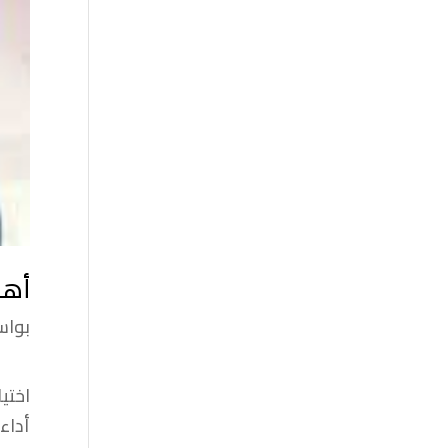
أهم
بوا
اختي
أداء