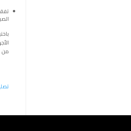
تفقد
الصي
باخت
الأج
من ا
تصلي