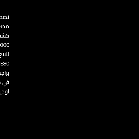
تصمي
مصر
كشف
8000
للبيع
 E80
براج
في س
اوديم