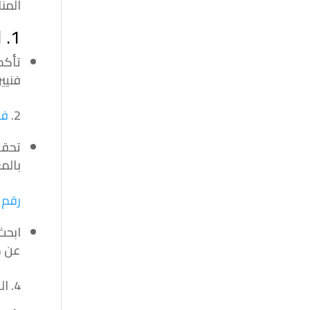
المن
1. الخبرة والمهارة:
تأكد
فنيي
2.
فن
تحقق
بالم
رقم 
ابحث
عن م
4. الكفاءة والموثوقية: