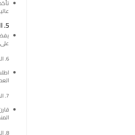
تأكد
عالي
5. الاستجابة السريعة:
يفضل
على 
6. الضمانات والخدمات المقدمة:
اطلب
العم
7. السعر والتكلفة:
قارن
المن
8. الخدمة الشاملة: