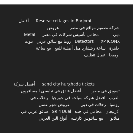
Reserve cottages in Borjomi
أفضل
شركة تصميم مواقع في مصر
عروض
دبي
محامى تأسيس شركات فى مصر
Metal
XP ICONX
Detectors
روما مع سائق عربي
بيوت
جاهزة
ساعة ريتشارد ميل أصلية للبيع
بيع ساعة
اوميجا
عمال تنظيف
sand city hurghada tickets
أفضل شركة
تسويق في مصر
أفضل فندق في تبليسي المسافرون
العرب
افضل شركة سياحة في جورجيا
رحلات في
روسيا
رحلات في دبي
عروض شهر عسل
أذربيجان
محامي في جدة
GR 4 Dual
سائق عربي في
ميلانو
بيع سانتوس كارتييه
أنواع البن العربي