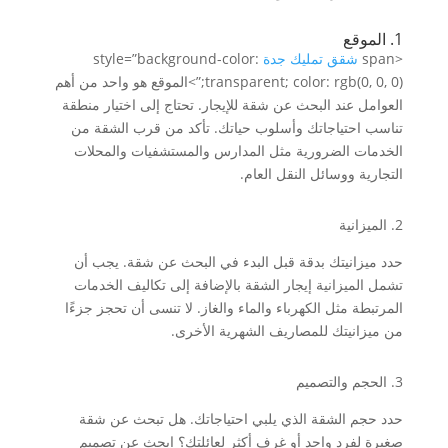
1. الموقع
<span
شقق تمليك جدة
style=”background-color:
transparent; color: rgb(0, 0, 0);”>الموقع هو واحد من أهم
العوامل عند البحث عن شقة للإيجار. تحتاج إلى اختيار منطقة
تناسب احتياجاتك وأسلوب حياتك. تأكد من قرب الشقة من
الخدمات الضرورية مثل المدارس والمستشفيات والمحلات
التجارية ووسائل النقل العام.
2. الميزانية
حدد ميزانيتك بدقة قبل البدء في البحث عن شقة. يجب أن
تشمل الميزانية إيجار الشقة بالإضافة إلى تكاليف الخدمات
المرتبطة مثل الكهرباء والماء والغاز. لا تنسى أن تحجز جزءًا
من ميزانيتك للمصاريف الشهرية الأخرى.
3. الحجم والتصميم
حدد حجم الشقة الذي يلبي احتياجاتك. هل تبحث عن شقة
صغيرة لفرد واحد أو غرف أكثر لعائلتك؟ ابحث عن تصميم