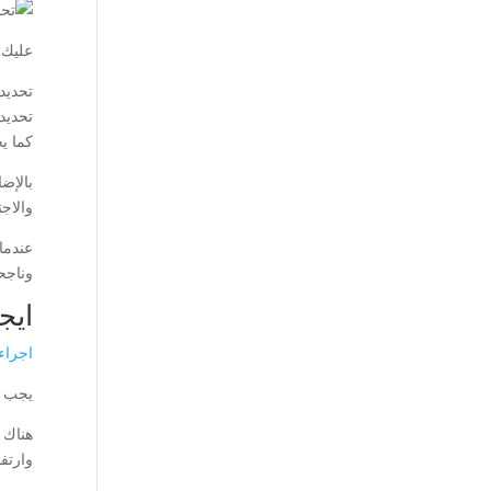
عليك 
تحديد
تحديد 
كما ي
بالإضا
والاجت
عندما
وناجح
ايج
اجراء
يجب ت
هناك 
وارتف