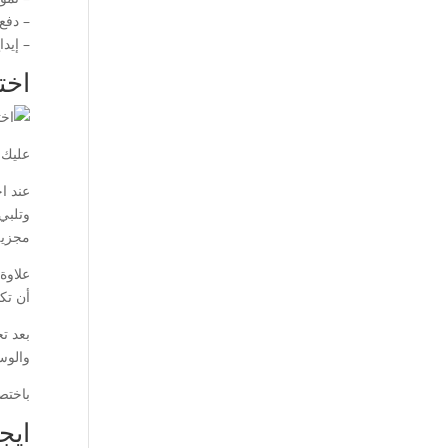
– دفع
– إيد
اخت
عليك 
عند ا
وتلبي
مجزية
علاوة
أن تكو
بعد ت
والوس
باختص
ايج