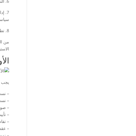
6. التسويق والمبيعات: يجب عليك وضع استراتيجية تسويقية قوية لترويج منتجاتك أو خدماتك في الأسواق المستهدفة، وتوسيع قاعدة عملائك.
7. إ
سياسا
8. تطوير العمل: يجب أن تكون مستعدًا لتطوير عملك وتوسيع نطاق عملياتك بمرور الوقت، والبحث عن فرص جديدة لتنمية الشركة.
من ال
الاست
الأ
يجب ت
– نسخ
– نسخ
– صور
– تأي
– تفا
– عقد
– نمو