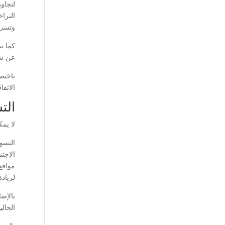
لتجاوز
التراخ
وتسري
كما يم
عن شر
باختص
الاتف
الت
لا يم
التسو
الاجت
مواقع
لزيادة
بالإضا
الحالي