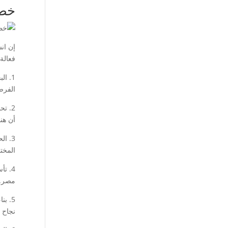
خطو
إن ان
فعالة.
1. ا
الفرص
2. ت
أن هن
3. ا
المخت
4. ت
مصر.
5. ب
نجاح ع