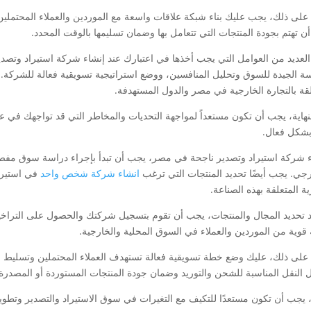
 على ذلك، يجب عليك بناء شبكة علاقات واسعة مع الموردين والعملاء المحتملي
ن تهتم بجودة المنتجات التي تتعامل بها وضمان تسليمها بالوقت المحدد.
العديد من العوامل التي يجب أخذها في اعتبارك عند إنشاء شركة استيراد وتصد
سة الجيدة للسوق وتحليل المنافسين، ووضع استراتيجية تسويقية فعالة للشركة. 
لقة بالتجارة الخارجية في مصر والدول المستهدفة.
نهاية، يجب أن تكون مستعداً لمواجهة التحديات والمخاطر التي قد تواجهك في عمل
بشكل فعال.
ء شركة استيراد وتصدير ناجحة في مصر، يجب أن تبدأ بإجراء دراسة سوق مفص
رجي. يجب أيضًا تحديد المنتجات التي ترغب
انشاء شركة شخص واحد
في استيراد
ية المتعلقة بهذه الصناعة.
 تحديد المجال والمنتجات، يجب أن تقوم بتسجيل شركتك والحصول على التراخي
قوية من الموردين والعملاء في السوق المحلية والخارجية.
 على ذلك، عليك وضع خطة تسويقية فعالة تستهدف العملاء المحتملين وتسليط ا
 النقل المناسبة للشحن والتوريد وضمان جودة المنتجات المستوردة أو المصدرة.
ا، يجب أن تكون مستعدًا للتكيف مع التغيرات في سوق الاستيراد والتصدير وتطوير