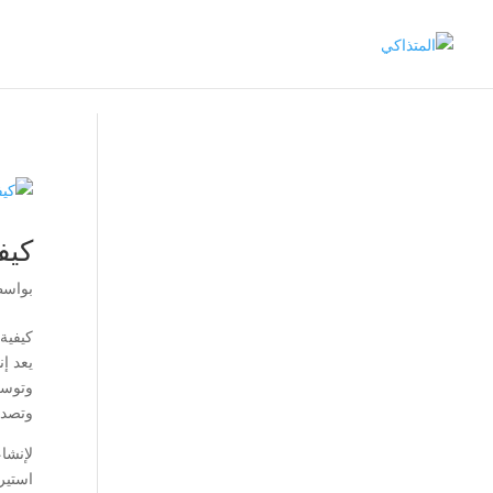
كيف
بواس
كيفية
يعد إ
وتوسع
وتصدي
لإنشا
استير