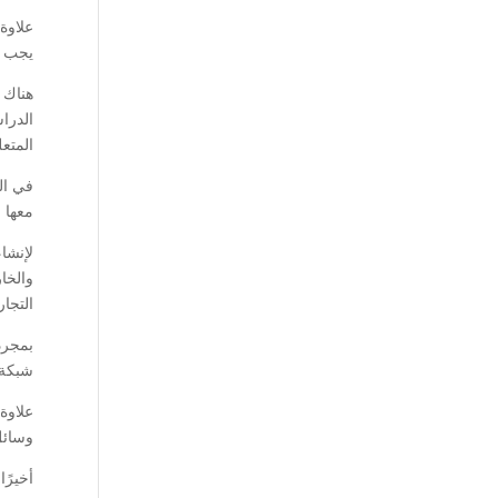
علاوة
يجب أ
هناك 
الدرا
المتع
في ال
معها 
لإنشا
والخا
التجار
بمجرد
شبكة 
علاوة
وسائل
أخيرً