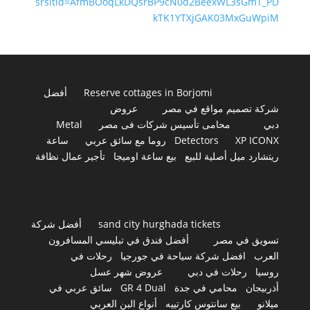
srsltid=AfmBOoqLkDQsrBP9cN0d2BeexWL3sGmT_PD
kTK1YTXjGAK03MxGuWpiM
Reserve cottages in Borjomi
أفضل
شركة تصميم مواقع في مصر
عروض
دبي
محامى تأسيس شركات فى مصر
Metal
XP ICONX
Detectors
روما مع سائق عربي
ساعة
ريتشارد ميل أصلية للبيع
بيع ساعة اوميجا
تأجير عمال نظافة
sand city hurghada tickets
أفضل شركة
تسويق في مصر
أفضل فندق في تبليسي المسافرون
العرب
افضل شركة سياحة في جورجيا
رحلات في
روسيا
رحلات في دبي
عروض شهر عسل
أذربيجان
محامي في جدة
GR 4 Dual
سائق عربي في
ميلانو
بيع سانتوس كارتييه
أنواع البن العربي