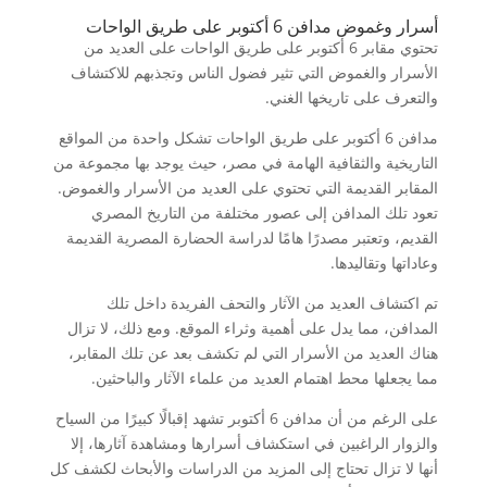
أسرار وغموض مدافن 6 أكتوبر على طريق الواحات
تحتوي مقابر 6 أكتوبر على طريق الواحات على العديد من
الأسرار والغموض التي تثير فضول الناس وتجذبهم للاكتشاف
والتعرف على تاريخها الغني.
مدافن 6 أكتوبر على طريق الواحات تشكل واحدة من المواقع
التاريخية والثقافية الهامة في مصر، حيث يوجد بها مجموعة من
المقابر القديمة التي تحتوي على العديد من الأسرار والغموض.
تعود تلك المدافن إلى عصور مختلفة من التاريخ المصري
القديم، وتعتبر مصدرًا هامًا لدراسة الحضارة المصرية القديمة
وعاداتها وتقاليدها.
تم اكتشاف العديد من الآثار والتحف الفريدة داخل تلك
المدافن، مما يدل على أهمية وثراء الموقع. ومع ذلك، لا تزال
هناك العديد من الأسرار التي لم تكشف بعد عن تلك المقابر،
مما يجعلها محط اهتمام العديد من علماء الآثار والباحثين.
على الرغم من أن مدافن 6 أكتوبر تشهد إقبالًا كبيرًا من السياح
والزوار الراغبين في استكشاف أسرارها ومشاهدة آثارها، إلا
أنها لا تزال تحتاج إلى المزيد من الدراسات والأبحاث لكشف كل