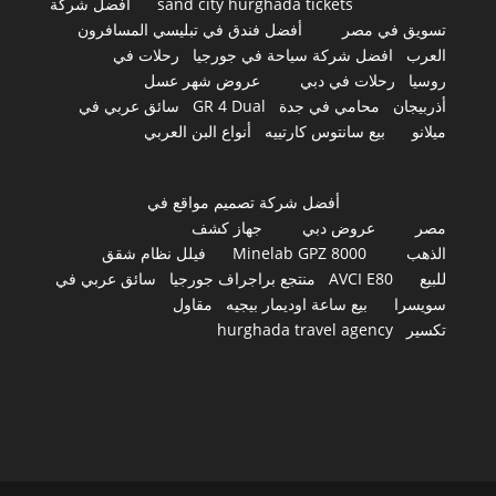
sand city hurghada tickets
أفضل شركة
تسويق في مصر
أفضل فندق في تبليسي المسافرون
العرب
افضل شركة سياحة في جورجيا
رحلات في
روسيا
رحلات في دبي
عروض شهر عسل
أذربيجان
محامي في جدة
GR 4 Dual
سائق عربي في
ميلانو
بيع سانتوس كارتييه
أنواع البن العربي
أفضل شركة تصميم مواقع في
مصر
عروض دبي
جهاز كشف
الذهب
Minelab GPZ 8000
فيلل نظام شقق
للبيع
AVCI E80
منتجع براجراف جورجيا
سائق عربي في
سويسرا
بيع ساعة اوديمار بيجيه
مقاول
تكسير
hurghada travel agency