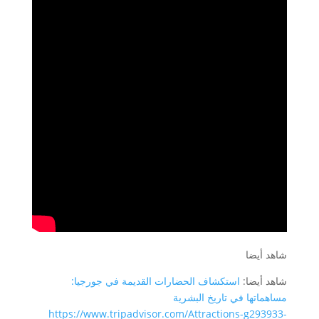
شاهد أيضا
شاهد أيضا:
استكشاف الحضارات القديمة في جورجيا:
مساهماتها في تاريخ البشرية
https://www.tripadvisor.com/Attractions-g293933-