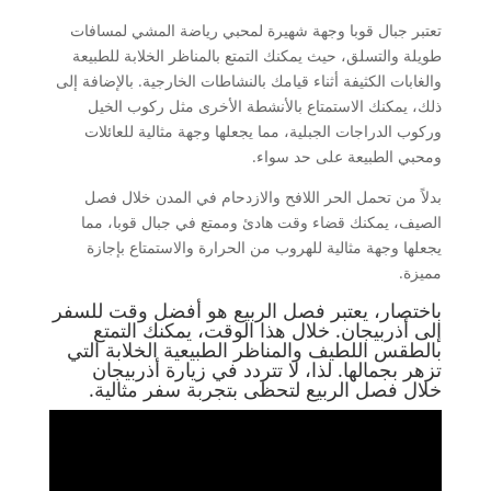
تعتبر جبال قوبا وجهة شهيرة لمحبي رياضة المشي لمسافات
طويلة والتسلق، حيث يمكنك التمتع بالمناظر الخلابة للطبيعة
والغابات الكثيفة أثناء قيامك بالنشاطات الخارجية. بالإضافة إلى
ذلك، يمكنك الاستمتاع بالأنشطة الأخرى مثل ركوب الخيل
وركوب الدراجات الجبلية، مما يجعلها وجهة مثالية للعائلات
ومحبي الطبيعة على حد سواء.
بدلاً من تحمل الحر اللافح والازدحام في المدن خلال فصل
الصيف، يمكنك قضاء وقت هادئ وممتع في جبال قوبا، مما
يجعلها وجهة مثالية للهروب من الحرارة والاستمتاع بإجازة
مميزة.
باختصار، يعتبر فصل الربيع هو أفضل وقت للسفر
إلى أذربيجان. خلال هذا الوقت، يمكنك التمتع
بالطقس اللطيف والمناظر الطبيعية الخلابة التي
تزهر بجمالها. لذا، لا تتردد في زيارة أذربيجان
خلال فصل الربيع لتحظى بتجربة سفر مثالية.