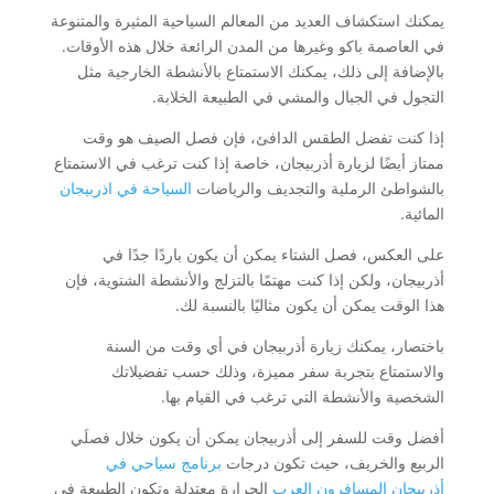
يمكنك استكشاف العديد من المعالم السياحية المثيرة والمتنوعة
في العاصمة باكو وغيرها من المدن الرائعة خلال هذه الأوقات.
بالإضافة إلى ذلك، يمكنك الاستمتاع بالأنشطة الخارجية مثل
التجول في الجبال والمشي في الطبيعة الخلابة.
إذا كنت تفضل الطقس الدافئ، فإن فصل الصيف هو وقت
ممتاز أيضًا لزيارة أذربيجان، خاصة إذا كنت ترغب في الاستمتاع
بالشواطئ الرملية والتجديف والرياضات
السياحة في اذربيجان
المائية.
على العكس، فصل الشتاء يمكن أن يكون باردًا جدًا في
أذربيجان، ولكن إذا كنت مهتمًا بالتزلج والأنشطة الشتوية، فإن
هذا الوقت يمكن أن يكون مثاليًا بالنسبة لك.
باختصار، يمكنك زيارة أذربيجان في أي وقت من السنة
والاستمتاع بتجربة سفر مميزة، وذلك حسب تفضيلاتك
الشخصية والأنشطة التي ترغب في القيام بها.
أفضل وقت للسفر إلى أذربيجان يمكن أن يكون خلال فصلَي
الربيع والخريف، حيث تكون درجات
برنامج سياحي في
أذربيجان المسافرون العرب
الحرارة معتدلة وتكون الطبيعة في