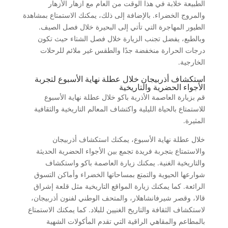
الطبيعة خلابة في هذا الوقت من العام مع ازهار الأزهار
والمروج الخضراء. بالإضافة إلى ذلك، يمكنك الاستمتاع بمشاهدة
الطيور المهاجرة التي تأتي إلى البحيرة خلال فصل الصيف.
وبالطبع، يفضل تجنب الزيارة خلال فصل الشتاء حيث تكون
درجات الحرارة منخفضة جدًا والطقس غير ملائم للرحلات
الخارجية.
استكشاف أذربيجان خلال عطلة نهاية الأسبوع لتجربة
الأجواء الحضرية والتاريخية
قم بزيارة العاصمة الأذرية باكو خلال عطلة نهاية الأسبوع
للاستمتاع بالحياة الليلية واكتشاف المعالم التاريخية والثقافية
المثيرة.
خلال عطلة نهاية الأسبوع، يمكنك استكشاف أذربيجان
والاستمتاع بتجربة فريدة تجمع بين الأجواء الحضرية الحديثة
والتاريخية الغنية. يمكنك زيارة العاصمة باكو واستكشاف
شوارعها الحيوية والتمتع بمساحاتها الخضراء وأماكن التسوق
الرائعة. كما يمكنك زيارة المواقع التاريخية مثل قلعة إشراق
قالا، وقصر شيرفانشاهلار، والمتحف الوطني لفنون أذربيجان،
لاستكشاف الثقافة والتاريخ الغنيين للبلاد. كما يمكنك الاستمتاع
بالمطاعم والمقاهي الراقية التي تقدم المأكولات الشهية