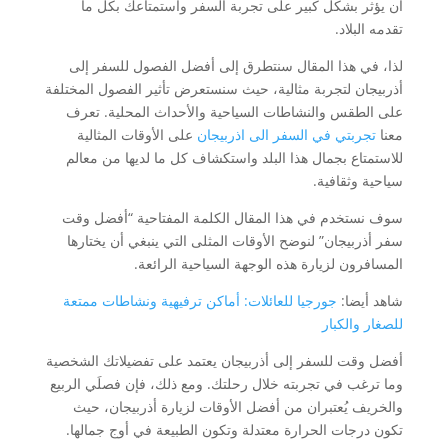
أن يؤثر بشكل كبير على تجربة السفر واستمتاعك بكل ما
تقدمه البلاد.
لذا، في هذا المقال سنتطرق إلى أفضل الفصول للسفر إلى
أذربيجان لتجربة مثالية، حيث سنستعرض تأثير الفصول المختلفة
على الطقس والنشاطات السياحية والأحداث المحلية. تعرف
معنا
تجربتي في السفر الى اذربيجان
على الأوقات المثالية
للاستمتاع بجمال هذا البلد واستكشاف كل ما لديها من معالم
سياحية وثقافية.
سوف نستخدم في هذا المقال الكلمة المفتاحية “أفضل وقت
سفر أذربيجان” لنوضح الأوقات المثلى التي ينبغي أن يختارها
المسافرون لزيارة هذه الوجهة السياحية الرائعة.
شاهد أيضا:
جورجيا للعائلات: أماكن ترفيهية ونشاطات ممتعة
للصغار والكبار
أفضل وقت للسفر إلى أذربيجان يعتمد على تفضيلاتك الشخصية
وما ترغب في تجربته خلال رحلتك. ومع ذلك، فإن فصلَي الربيع
والخريف يُعتبران من أفضل الأوقات لزيارة أذربيجان، حيث
تكون درجات الحرارة معتدلة وتكون الطبيعة في أوج جمالها.