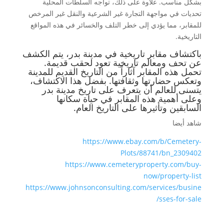
بشكل مناسب. علاوة على ذلك، تواجه السلطات المحلية
تحديات في مواجهة التجارة غير الشرعية والنقل غير المرخص
للمقابر، مما يؤدي إلى خطر التلف والخسائر في هذه المواقع
التاريخية.
باكتشاف مقابر تاريخية في مدينة بدر، يتم الكشف
عن تحف ومعالم تاريخية تعود لحقب قديمة.
تحمل هذه المقابر آثاراً من التاريخ القديم للمدينة
وتعكس حضارتها وثقافتها. بفضل هذا الاكتشاف،
يتسنى للعالم أن يتعرف على تاريخ مدينة بدر
وعلى أهمية هذه المقابر في حياة سكانها
السابقين وتأثيرها على التاريخ العام.
شاهد أيضا
https://www.ebay.com/b/Cemetery-
Plots/88741/bn_2309402
https://www.cemeteryproperty.com/buy-
now/property-list
https://www.johnsonconsulting.com/services/busine
sses-for-sale/