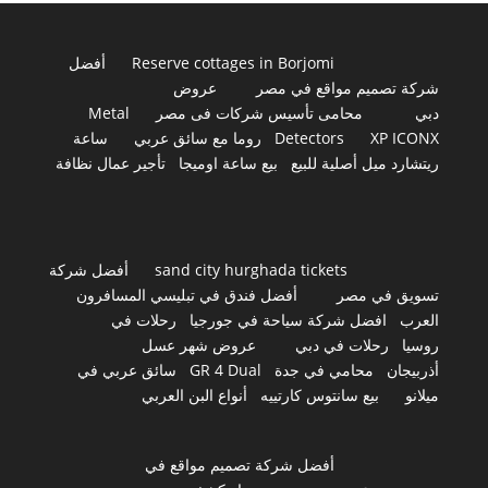
Reserve cottages in Borjomi
أفضل
شركة تصميم مواقع في مصر
عروض
دبي
محامى تأسيس شركات فى مصر
Metal
XP ICONX
Detectors
روما مع سائق عربي
ساعة
ريتشارد ميل أصلية للبيع
بيع ساعة اوميجا
تأجير عمال نظافة
sand city hurghada tickets
أفضل شركة
تسويق في مصر
أفضل فندق في تبليسي المسافرون
العرب
افضل شركة سياحة في جورجيا
رحلات في
روسيا
رحلات في دبي
عروض شهر عسل
أذربيجان
محامي في جدة
GR 4 Dual
سائق عربي في
ميلانو
بيع سانتوس كارتييه
أنواع البن العربي
أفضل شركة تصميم مواقع في