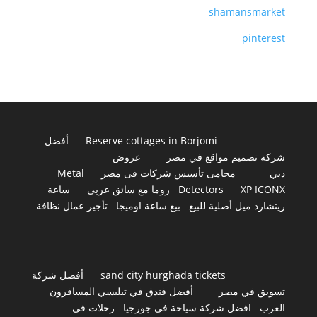
shamansmarket
pinterest
Reserve cottages in Borjomi
أفضل
شركة تصميم مواقع في مصر
عروض
دبي
محامى تأسيس شركات فى مصر
Metal
XP ICONX
Detectors
روما مع سائق عربي
ساعة
ريتشارد ميل أصلية للبيع
بيع ساعة اوميجا
تأجير عمال نظافة
sand city hurghada tickets
أفضل شركة
تسويق في مصر
أفضل فندق في تبليسي المسافرون
العرب
افضل شركة سياحة في جورجيا
رحلات في