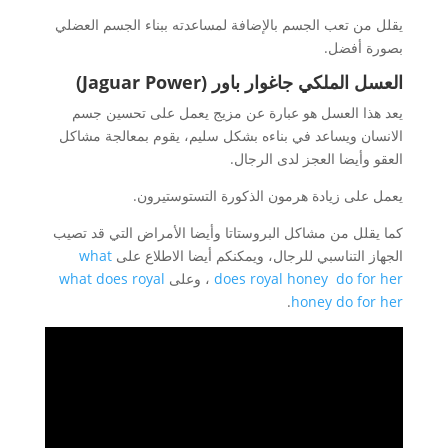
يقلل من تعب الجسم بالإضافة لمساعدته ببناء الجسم العضلي
بصورة أفضل.
العسل الملكي جاغوار باور (
Jaguar Power
)
يعد هذا العسل هو عبارة عن مزيج يعمل على تحسين جسم
الانسان ويساعد في بناءه بشكل سليم، يقوم بمعالجة مشاكل
العقو وأيضا العجز لدى الرجال.
يعمل على زيادة هرمون الذكورة التستوستيرون.
كما يقلل من مشاكل البروستاتا وأيضا الأمراض التي قد تصيب
الجهاز التناسبي للرجال، ويمكنكم أيضا الاطلاع على
what
does royal honey do for her
، وعلى
what does royal
.
honey do for her