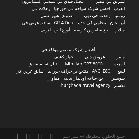
تسويق في مصر
أفضل فندق في تبليسي المسافرون
العرب
افضل شركة سياحة في جورجيا
رحلات في
روسيا
رحلات في دبي
عروض شهر عسل
أذربيجان
محامي في جدة
GR 4 Dual
سائق عربي في
ميلانو
بيع سانتوس كارتييه
أنواع البن العربي
أفضل شركة تصميم مواقع في
مصر
عروض دبي
جهاز كشف
الذهب
Minelab GPZ 8000
فيلل نظام شقق
للبيع
AVCI E80
منتجع براجراف جورجيا
سائق عربي في
سويسرا
بيع ساعة اوديمار بيجيه
مقاول
تكسير
hurghada travel agency
جميع الحقوق محفوظة @ ممر سيو