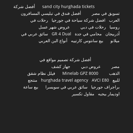
sand city hurghada tickets
أفضل شركة
تسويق في مصر
أفضل فندق في تبليسي المسافرون
العرب
افضل شركة سياحة في جورجيا
رحلات في
روسيا
رحلات في دبي
عروض شهر عسل
أذربيجان
محامي في جدة
GR 4 Dual
سائق عربي في
ميلانو
بيع سانتوس كارتييه
أنواع البن العربي
أفضل شركة تصميم مواقع في
مصر
عروض دبي
جهاز كشف
الذهب
Minelab GPZ 8000
فيلل نظام شقق
للبيع
AVCI E80
hurghada travel agency
منتجع
براجراف جورجيا
سائق عربي في سويسرا
بيع ساعة
اوديمار بيجيه
مقاول تكسير