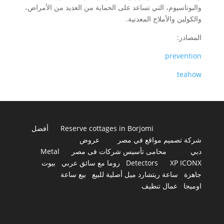
والبوتاسيوم، التي تساعد على الحماية من العديد من الأمراض،
والكولين والأملاح المعدنية.
المصادر:
prevention
teahow
Reserve cottages in Borjomi
أفضل
شركة تصميم مواقع في مصر
عروض
دبي
محامى تأسيس شركات فى مصر
Metal
XP ICONX
Detectors
روما مع سائق عربي
بيوت
جاهزة
ساعة ريتشارد ميل أصلية للبيع
بيع ساعة
اوميجا
عمال تنظيف