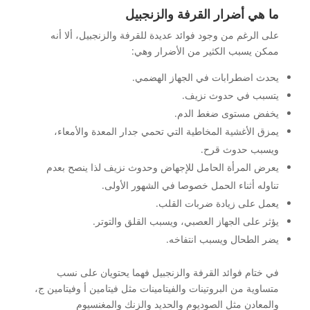
ما هي أضرار القرفة والزنجبيل
على الرغم من وجود فوائد عديدة للقرفة والزنجبيل، ألا أنه
ممكن يسبب الكثير من الأضرار وهي:
يحدث اضطرابات في الجهاز الهضمي.
يتسبب في حدوث نزيف.
يخفض مستوى ضغط الدم.
يمزق الأغشية المخاطية التي تحمي جدار المعدة والأمعاء،
ويسبب حدوث قرح.
يعرض المرأة الحامل للإجهاض وحدوث نزيف لذا ينصح بعدم
تناوله أثناء الحمل خصوصا في الشهور الأولى.
يعمل على زيادة ضربات القلب.
يؤثر على الجهاز العصبي، ويسبب القلق والتوتر.
يضر الطحال ويسبب انتفاخه.
في ختام فوائد القرفة والزنجبيل فهما يحتويان على نسب
متساوية من البروتينات والفيتامينات مثل فيتامين أ وفيتامين ج،
والمعادن مثل الصوديوم والحديد والزنك والمغنسيوم