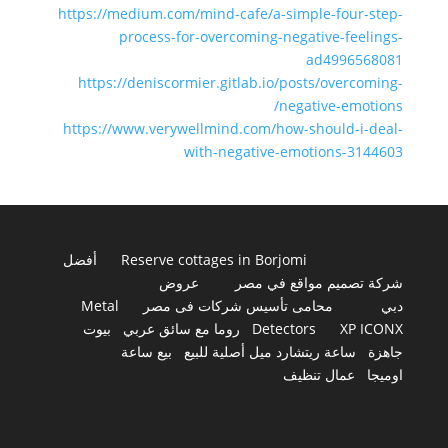
https://medium.com/mind-cafe/a-simple-four-step-
process-for-overcoming-negative-feelings-
ad4996568081
https://deniscormier.gitlab.io/posts/overcoming-
negative-emotions/
https://www.verywellmind.com/how-should-i-deal-
with-negative-emotions-3144603
Reserve cottages in Borjomi
أفضل
شركة تصميم مواقع في مصر
عروض
دبي
محامى تأسيس شركات فى مصر
Metal
XP ICONX
Detectors
روما مع سائق عربي
بيوت
جاهزة
ساعة ريتشارد ميل أصلية للبيع
بيع ساعة
اوميجا
عمال تنظيف