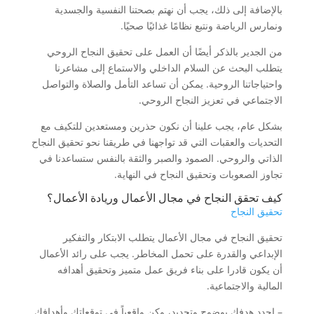
بالإضافة إلى ذلك، يجب أن نهتم بصحتنا النفسية والجسدية
ونمارس الرياضة ونتبع نظامًا غذائيًا صحيًا.
من الجدير بالذكر أيضًا أن العمل على تحقيق النجاح الروحي
يتطلب البحث عن السلام الداخلي والاستماع إلى مشاعرنا
واحتياجاتنا الروحية. يمكن أن تساعد التأمل والصلاة والتواصل
الاجتماعي في تعزيز النجاح الروحي.
بشكل عام، يجب علينا أن نكون حذرين ومستعدين للتكيف مع
التحديات والعقبات التي قد تواجهنا في طريقنا نحو تحقيق النجاح
الذاتي والروحي. الصمود والصبر والثقة بالنفس ستساعدنا في
تجاوز الصعوبات وتحقيق النجاح في النهاية.
كيف تحقق النجاح في مجال الأعمال وريادة الأعمال؟
تحقيق النجاح
تحقيق النجاح في مجال الأعمال يتطلب الابتكار والتفكير
الإبداعي والقدرة على تحمل المخاطر. يجب على رائد الأعمال
أن يكون قادرا على بناء فريق عمل متميز وتحقيق أهدافه
المالية والاجتماعية.
– احدد هدفك بوضوح وتحديد، وكن واقعياً في توقعاتك وأهدافك.