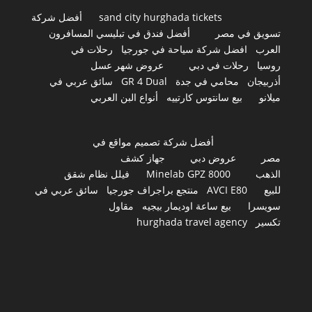
sand city hurghada tickets
أفضل شركة
تسويق في مصر
أفضل فندق في تبليسي المسافرون
العرب
افضل شركة سياحة في جورجيا
رحلات في
روسيا
رحلات في دبي
عروض شهر عسل
أذربيجان
محامي في جدة
GR 4 Dual
سائق عربي في
ميلانو
بيع سانتوس كارتييه
أنواع البن العربي
أفضل شركة تصميم مواقع في
مصر
عروض دبي
جهاز كشف
الذهب
Minelab GPZ 8000
فيلل نظام شقق
للبيع
AVCI E80
منتجع براجراف جورجيا
سائق عربي في
سويسرا
بيع ساعة اوديمار بيجيه
مقاول
تكسير
hurghada travel agency