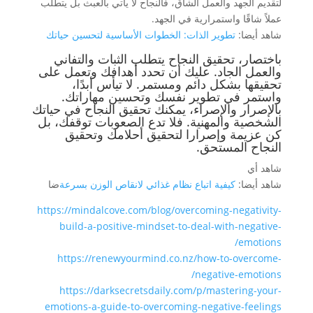
لتقديم الجهد والعمل الشاق، فالنجاح لا يأتي بالعبث بل يتطلب
عملاً شاقًا واستمرارية في الجهد.
شاهد أيضا:
تطوير الذات: الخطوات الأساسية لتحسين حياتك
باختصار، تحقيق النجاح يتطلب الثبات والتفاني
والعمل الجاد. عليك أن تحدد أهدافك وتعمل على
تحقيقها بشكل دائم ومستمر. لا تيأس أبدًا،
واستمر في تطوير نفسك وتحسين مهاراتك.
بالإصرار والإصراء، يمكنك تحقيق النجاح في حياتك
الشخصية والمهنية. فلا تدع الصعوبات توقفك، بل
كن عزيمة وإصرارا لتحقيق أحلامك وتحقيق
النجاح المستحق.
شاهد أي
شاهد أيضا:
كيفية اتباع نظام غذائي لانقاص الوزن بسرعة
ضا
https://mindalcove.com/blog/overcoming-negativity-
build-a-positive-mindset-to-deal-with-negative-
emotions/
https://renewyourmind.co.nz/how-to-overcome-
negative-emotions/
https://darksecretsdaily.com/p/mastering-your-
emotions-a-guide-to-overcoming-negative-feelings