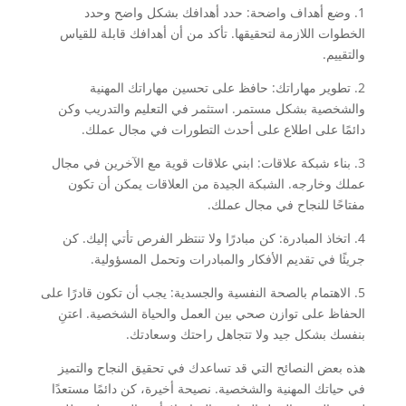
1. وضع أهداف واضحة: حدد أهدافك بشكل واضح وحدد
الخطوات اللازمة لتحقيقها. تأكد من أن أهدافك قابلة للقياس
والتقييم.
2. تطوير مهاراتك: حافظ على تحسين مهاراتك المهنية
والشخصية بشكل مستمر. استثمر في التعليم والتدريب وكن
دائمًا على اطلاع على أحدث التطورات في مجال عملك.
3. بناء شبكة علاقات: ابني علاقات قوية مع الآخرين في مجال
عملك وخارجه. الشبكة الجيدة من العلاقات يمكن أن تكون
مفتاحًا للنجاح في مجال عملك.
4. اتخاذ المبادرة: كن مبادرًا ولا تنتظر الفرص تأتي إليك. كن
جريئًا في تقديم الأفكار والمبادرات وتحمل المسؤولية.
5. الاهتمام بالصحة النفسية والجسدية: يجب أن تكون قادرًا على
الحفاظ على توازن صحي بين العمل والحياة الشخصية. اعتنِ
بنفسك بشكل جيد ولا تتجاهل راحتك وسعادتك.
هذه بعض النصائح التي قد تساعدك في تحقيق النجاح والتميز
في حياتك المهنية والشخصية. نصيحة أخيرة، كن دائمًا مستعدًا