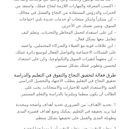
– اكتسب المعرفة والمهارات اللازمة لنجاح عملك، واستفد من
الخبرات والدروس المستفادة من النجاح والفشل في مجالك.
– كن مبتكراً وابتكر منتجات أو خدمات جديدة تلبي احتياجات
السوق، وتميز نفسك عن الأخرين.
– كن على استعداد لتحمل المخاطر والتحديات، وتعلم كيف
تتعامل معها بشكل فعال.
– ابنِ علاقات قوية مع العملاء والشركاء المحتملين، واعتمد
على الشبكات الاجتماعية والتواصل الفعال لتوسيع دائرة عملك.
– كن متفهماً لتغيرات السوق والتكنولوجيا، وكن على استعداد
لتحسين وتطوير عملك بشكل مستمر.
طرق فعالة لتحقيق النجاح والتفوق في التعليم والدراسة
تحقيق النجاح في التعليم يتطلب الاجتهاد والتحصيل الدراسي
الجيد والاستعداد الجيد للاختبارات والامتحانات. يجب على
الطالب أن يكون منظما وملتزما بالدراسة والتعلم المستمر.
1. تحديد الأهداف: من الضروري تحديد أهداف واضحة ومحددة
لما تريد تحقيقه في التعليم. يمكنك وضع أهداف قصيرة المدى
وطويلة المدى والعمل على تحقيقها بشكل منتظم.
2. تنظيم الوقت: يعتبر تنظيم الوقت أمرا مهما جدا لتحقيق