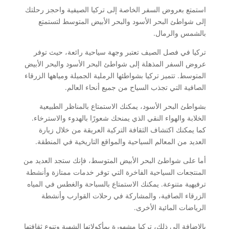
استمتع بعروض السفر الخاصة إلى تركيا الصيفية واحجز رحلتك
إلى شواطئ البحر الأسود والبحر الأبيض المتوسط لتستمتع
بالشمس والرمال.
تركيا في فصل الصيف تعتبر وجهة سياحية رائعة، حيث توفر
عروض السفر المذهلة إلى شواطئ البحر الأسود والبحر الأبيض
المتوسط. تتميز تركيا بشواطئها الرملية الجميلة ومياهها الزرقاء
الصافية التي تجذب السياح من جميع أنحاء العالم.
بشواطئ البحر الأسود، يمكنك الاستمتاع بالمناظر الطبيعية
الخلابة والهواء النقي الذي يمنحك شعورًا بالهدوء والاسترخاء.
كما يمكنك اكتشاف الثقافة التركية العريقة من خلال زيارة
العديد من المعالم السياحية والمواقع التاريخية في المنطقة.
أما على شواطئ البحر الأبيض المتوسط، فإنك ستجد العديد من
المنتجعات السياحية الفاخرة التي توفر خدمات ممتازة وأنشطة
ترفيهية متنوعة. يمكنك الاستمتاع بالسباحة والغطس في المياه
الزرقاء الصافية، والمشاركة في رحلات القوارب وأنشطة
الرياضات المائية الأخرى.
بالإضافة إلى ذلك، تركيا مشهورة بمأكولاتها الشهية وتنوع ثقافتها