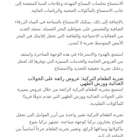
الاستمتاع بجلسات المساج المهدئة وعلاجات السبا المنعشة إلى
جانب الاستمتاع بالمأكولات الصحية والرياضات المائية.
بالإضافة إلى ذلك، يمكنك الاستمتاع بالسباحة في المياه الزرقاء
الصافية والتشمس على شواطئ البحر الجميلة. ستجد العديد
من الفعاليات الاجتماعية والثقافية التي تجعل إقامتك في البحر
الأبيض المتوسط تجربة لا تُنسى.
استمتع بالهدوء والاسترخاء في هذه الوجهة الساحرة واستفد
من العروض الخاصة والخدمات المميزة التي توفرها لك لجعل
رحلتك تجربة حقيقية للتجديد والاستمتاع.
تجربة الطعام التركية: عروض رائعة على الجولات
الغذائية وورش الطهي
استمتع بتجربة الطعام التركية الرائعة من خلال عروض مميزة
على الجولات الغذائية وورش الطهي التي تقدم تذوقًا فريدًا
للمأكولات التقليدية.
تجربة الطعام التركية تعتبر واحدة من أبرز العوامل التي تجعل
السياح يختارون تركيا كوجهة سياحية. تشتهر تركيا بتنوع
مأكولاتها ومذاقها الرائع، وتعتبر تجربة الطعام جزءاً أساسياً من
الثقافة التركية.