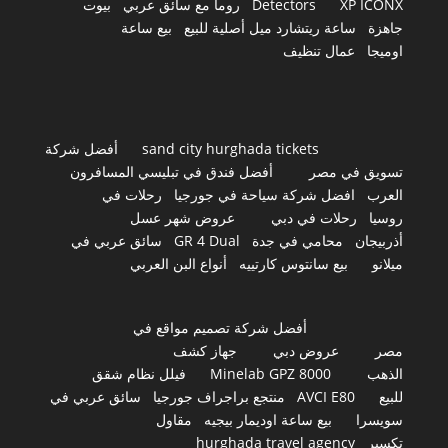
XP ICONX
Detectors
روما مع سائق عربي
بيوت
جاهزة
ساعة ريتشارد ميل أصلية للبيع
بيع ساعة
اوميجا
عمال تنظيف
sand city hurghada tickets
أفضل شركة
تسويق في مصر
أفضل فندق في تبليسي المسافرون
العرب
افضل شركة سياحة في جورجيا
رحلات في
روسيا
رحلات في دبي
عروض شهر عسل
أذربيجان
محامي في جدة
GR 4 Dual
سائق عربي في
ميلانو
بيع سانتوس كارتييه
أنواع البن العربي
أفضل شركة تصميم مواقع في
مصر
عروض دبي
جهاز كشف
الذهب
Minelab GPZ 8000
فيلل نظام شقق
للبيع
AVCI E80
منتجع براجراف جورجيا
سائق عربي في
سويسرا
بيع ساعة اوديمار بيجيه
مقاول
تكسير
hurghada travel agency