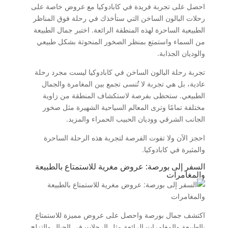
احصل على تجربة فريدة في كابادوكيا مع عروض خاصة على
رحلات البالون الساخن التي ستأخذك في رحلة فوق المناظر
الطبيعية الساحرة لهذه المنطقة الرائعة. اختبر جمال الطبيعة
من السماء واستمتع بمنظر الصخور المنحوتة بشكل طبيعي
والوديان الجذابة.
تجربة رحلة البالون الساخن في كابادوكيا ليست مجرد رحلة
عادية، بل هي تجربة لا تُنسى تجمع بين المغامرة والجمال
الطبيعي. ستحظى بفرصة لاستكشاف المنطقة من زاوية
مختلفة تمامًا وترى المعالم السياحية الشهيرة مثل صخور
الجانب الشرقي ووديان الحبيب الحمراء والمزيد.
احجز الآن ولا تفوت الفرصة لتجربة هذه الرحلة الساحرة
والمثيرة في كابادوكيا.
السفر إلى بورصة: عروض مغرية للاستمتاع بالطبيعة
والمغامرات
اكتشف جمال بورصة واحصل على عروض مميزة للاستمتاع
بالطبيعة والمغامرات الرائعة مثل الرحلات في الجبال والتزلج