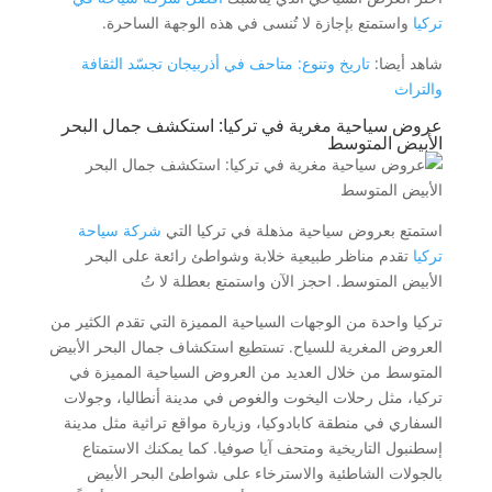
تركيا
واستمتع بإجازة لا تُنسى في هذه الوجهة الساحرة.
شاهد أيضا:
تاريخ وتنوع: متاحف في أذربيجان تجسّد الثقافة
والتراث
عروض سياحية مغرية في تركيا: استكشف جمال البحر
الأبيض المتوسط
استمتع بعروض سياحية مذهلة في تركيا التي
شركة سياحة
تركيا
تقدم مناظر طبيعية خلابة وشواطئ رائعة على البحر
الأبيض المتوسط. احجز الآن واستمتع بعطلة لا تُ
تركيا واحدة من الوجهات السياحية المميزة التي تقدم الكثير من
العروض المغرية للسياح. تستطيع استكشاف جمال البحر الأبيض
المتوسط من خلال العديد من العروض السياحية المميزة في
تركيا، مثل رحلات اليخوت والغوص في مدينة أنطاليا، وجولات
السفاري في منطقة كابادوكيا، وزيارة مواقع تراثية مثل مدينة
إسطنبول التاريخية ومتحف آيا صوفيا. كما يمكنك الاستمتاع
بالجولات الشاطئية والاسترخاء على شواطئ البحر الأبيض