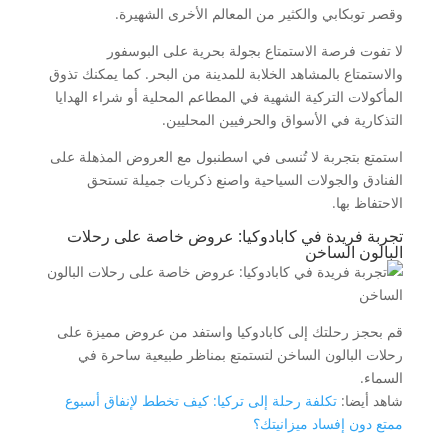
وقصر توبكابي والكثير من المعالم الأخرى الشهيرة.
لا تفوت فرصة الاستمتاع بجولة بحرية على البوسفور
والاستمتاع بالمشاهد الخلابة للمدينة من البحر. كما يمكنك تذوق
المأكولات التركية الشهية في المطاعم المحلية أو شراء الهدايا
التذكارية في الأسواق والحرفيين المحليين.
استمتع بتجربة لا تُنسى في اسطنبول مع العروض المذهلة على
الفنادق والجولات السياحية واصنع ذكريات جميلة تستحق
الاحتفاظ بها.
تجربة فريدة في كابادوكيا: عروض خاصة على رحلات
البالون الساخن
قم بحجز رحلتك إلى كابادوكيا واستفد من عروض مميزة على
رحلات البالون الساخن لتستمتع بمناظر طبيعية ساحرة في
السماء.
شاهد أيضا:
تكلفة رحلة إلى تركيا: كيف تخطط لإنفاق أسبوع
ممتع دون إفساد ميزانيتك؟