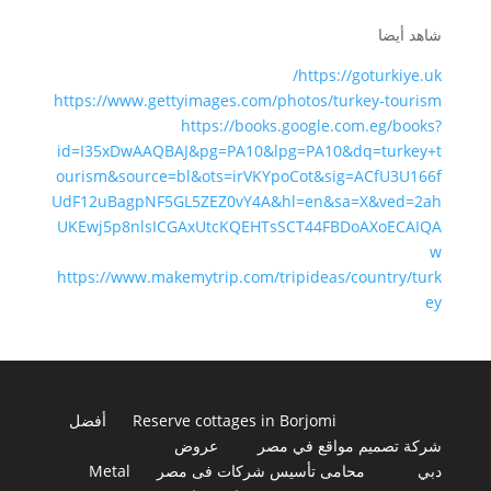
شاهد أيضا
https://goturkiye.uk/
https://www.gettyimages.com/photos/turkey-tourism
https://books.google.com.eg/books?
id=I35xDwAAQBAJ&pg=PA10&lpg=PA10&dq=turkey+t
ourism&source=bl&ots=irVKYpoCot&sig=ACfU3U166f
UdF12uBagpNF5GL5ZEZ0vY4A&hl=en&sa=X&ved=2ah
UKEwj5p8nlsICGAxUtcKQEHTsSCT44FBDoAXoECAIQA
w
https://www.makemytrip.com/tripideas/country/turk
ey
Reserve cottages in Borjomi
أفضل
شركة تصميم مواقع في مصر
عروض
دبي
محامى تأسيس شركات فى مصر
Metal