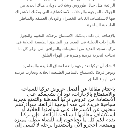
الرائعة مثل جبال طوروس وشلالات دودان. هناك العديد من
الجولات الموجهة والرحلات الاستكشافية التي يمكنك الاشتراك
فيها لاستكشاف الغابات الخضراء والوديان العميقة والمناظر
الطبيعية الساحرة.
بالإضافة إلى ذلك، يمكنك الاستمتاع برحلات التخييم والتجول
بالدراجات الجبلية في العديد من المناطق الطبيعية الخلابة في
تركيا. ستجد العديد من المخيمات والمرافق التي توفر كل ما
تحتاجه لتجربة فريدة ومثيرة في الهواء الطلق.
لا شك أن تركيا تعد وجهة رائعة لعشاق الطبيعة والمغامرة،
وتوفر فرصًا للاستمتاع بالمناظر الطبيعية الخلابة وتجارب فريدة
في الهواء الطلق.
باختتام مقالنا عن أفضل عروض تركيا للسياحة
والاستمتاع بالإجازات، نود أن نشجعكم على
الاستفادة من عروض تركيا المذهلة والتمتع بتجربة
سياحية فريدة في هذه الوجهة الرائعة. سواء كنتم
تبحثون عن الاسترخاء على شواطئها الخلابة أو
استكشاف معالمها السياحية الرائعة، فإن تركيا
تقدم لكم كل ما تحتاجون إليه لقضاء عطلة مميزة
وممتعة. احجزو الآن واستعدوا لرحلة لا تُنسى إلى