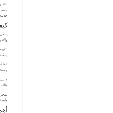
للتدا
لمساع
حديثة
كيف
يمكن 
والأدو
لتقيي
يمكنك
كما ي
ومستو
لا تن
والتح
بمجرد
وأهدا
أهم