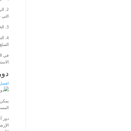
2. ا
التي 
3. الخدمات والأدوات: تأكد من أن الوسيط يقدم منصة تداول سهلة الاستخدام، وأدوات بحث وتحليل قوية، ودعم عملاء ممتاز.
4. ا
السلع،
في ال
الاستث
دور
افضل 
يمكن 
المست
دور أ
الإرش