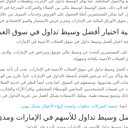
م والأصول المختلفة. كما يوفر الوسيط تداول عبر الإنترنت وتطبيقات الجوال لت
افة إلى ذلك، يعمل الوسيط كوسيط مالي بين العملاء والشركات المدرجة في البو
. كما يمكن للمستثمرين أيضًا الحصول على القروض وخدمات التمويل من خلال ا
سوق الأوراق المالية في الإمارات وتعزيز فرص الاستثمار والنمو الاقتصادي في ا
ية اختيار أفضل وسيط تداول في سوق العملا
لى المستثمرين البحث عن وسيط مالي موثوق ومرخص في الإمارات، والذي يوف
 العملات الأجنبية بكفاءة وسهولة.
د أفضل وسيط تداول في سوق العملات الأجنبية في الإمارات، يجب أن تأخذ بعين 
ط وتأكد من أنه مرخص للقيام بأنشطة التداول في الإمارات. ثانياً، قارن بين الو
صات التي يقدمونها، وسمعتهم في السوق. كما يجب أيضاً النظر في خدمة العملاء 
ث عن تقييمات المستخدمين السابقين للوسطاء المحتملين واقرأ الآراء والتجارب ا
جاتك ويتمتع بسمعة طيبة، يمكنك الاستفادة بشكل أفضل من تجربة التداول في سو
أيضا:
تصفية الشركات: خطوات واضحة لإنهاء الأعمال بشكل مهني
ل وسيط تداول للأسهم في الإمارات ومدى ت