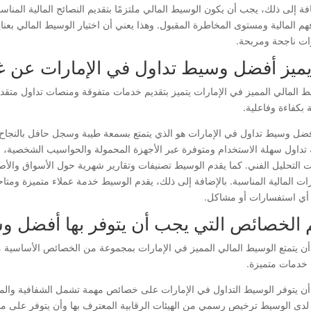
فة إلى ذلك، يجب أن يكون الوسيط المالي ملتزمًا بتقديم النصائح المالية المناسب
فهم المالية ومستوى المخاطرة المقبول. وهذا يعني أن اختيار الوسيط المالي بع
رات ناجحة ومربحة.
يميز أفضل وسيط تداول في الإمارات عن غ
ط المالي المميز في الإمارات يتميز بتقديم خدمات متفوقة ومنصات تداول متقدم
ة بكفاءة وفاعلية.
فضل وسيط تداول في الإمارات هو الذي يتمتع بسمعة طيبة وسجل حافل بالنجاح ف
تداول سهلة الاستخدام ومتوفرة عبر الأجهزة المحمولة والحواسيب الشخصية، وتت
ت التحليل الفني. كما يقدم الوسيط تصنيفات وتقارير شهرية حول الأسواق والأص
رات المالية المناسبة. بالإضافة إلى ذلك، يقدم الوسيط خدمة عملاء متميزة وم
أي استفسارات أو مشاكل.
 الخصائص التي يجب أن يتوفر بها أفضل و
ن يتمتع الوسيط المالي المميز في الإمارات بمجموعة من الخصائص الأساسية مثل
 خدمات متميزة.
ن يتوفر الوسيط التداول في الإمارات على خصائص مهمة تشمل الشفافية والمص
لدى الوسيط ترخيص رسمي من الهيئات الرقابية المعترف بها وأن يتوفر على منص