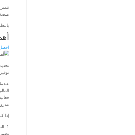
منصة 
بالنظر إل
أهم
افضل 
تحديد
توفير
عندما
المال
فعالي
مدرو
إذا ك
1. ا
يضمن 