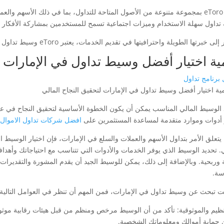
تتميز eToro بمجموعة متنوعة من الأصول المتاحة للتداول، بما في ذلك الأسهم و
تداول سهلة الاستخدام وميزات اجتماعية تسمح للمستخدمين بمشاركة الأفكار و
ى خبرتها الطويلة واحترافيتها في تقديم الخدمات، يعتبر eToro وسيط تداول موثوق وموصى به في الإمارات.
ية اختيار أفضل وسيط تداول في الإمارات ل
برنامج تداول
 الوسيط المالي المناسب يمكن أن يكون الخطوة الأساسية لتحقيق النجاح في عم
 أدوات وموارد متقدمة لمساعدة المستثمرين على
افضل شركات تداول الاموال 
 يتعلق الأمر بتداول الأسهم والعملات والسلع في الإمارات، فإن اختيار الوسيط 
ي. تحديد الوسيط الذي يوفر الخدمات والأدوات التي تتناسب مع احتياجاتك وأهداف
ة وربحية. وبالإضافة إلى ذلك، يمكن للوسيط الجيد أن يقدم المشورة والتقديرات 
سة.
نت تبحث عن وسيط تداول في الإمارات، فمن المهم أن تنظر في العوامل التالية ل
لتنظيم والموثوقية: تأكد من أن الوسيط مرخص ومنظم من قبل هيئات رقابية موثوقة
حماية أموالك ومعلوماتك الشخصية.