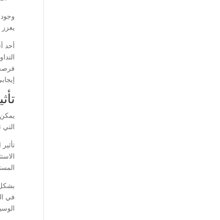
وجود 
يعزز ا
أحد أ
التداو
فرصة 
إيجاب
تأث
يمكن 
التي ت
تأثير 
الاست
المست
بشكل 
في ال
الوسيط