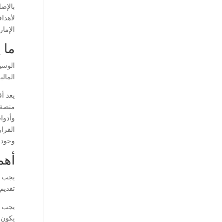
بالإضا
لأهدا
الإما
ما 
الوسي
المالي
يعد أ
منصة 
وأدوا
القرا
وجود 
أهم
يجب أ
تقديم
يجب أ
يكون 