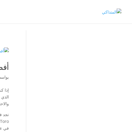
أفض
بواس
إذا ك
الذي ي
والاح
تجد ف
eToro التي تتمتع بسمعة قوية في السوق وتقدم خدمات متنوعة لمختلف أنواع المس
في عام 2007 ولديها خبرة طويلة في مجا