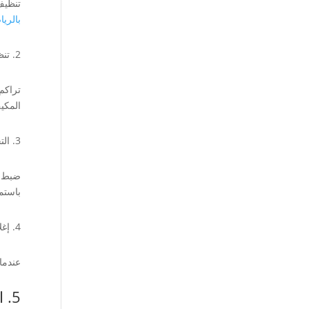
تنظيف 
بالري
2. تنظيف المرواح والمكثفات:
تراكم
المكي
3. التحكم في درجة الحرارة بذكاء:
ضبط د
باستم
4. إغلاق المكيف عندما لا يكون هناك حاجة:
عندما
5. استخدام مراوح السقف: