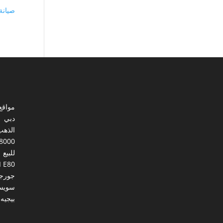
صيانة
مواقع
دبي
الذهب
8000
للبيع
I E80
جورجي
سويس
بيجيه