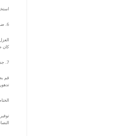
استخد
6. ضمان جيد للعزل:
العزل
كان ضر
7. جدولة الصيانة الدورية:
قم بج
تدهور 
الختام
توفير 
النصا