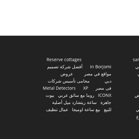
Reserve cottages
sa
ي
in Borjomi
أفضل شركة تصميم
مواقع في مصر
عروض
دبي
محامى تأسيس شركات
فى مصر
XP
Metal Detectors
ض
ICONX
روما مع سائق عربي
بيوت
جاهزة
ساعة ريتشارد ميل أصلية
ي
للبيع
بيع ساعة اوميجا
عمال تنظيف
ع