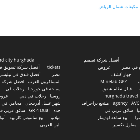
 مكيفات شمال الرياض
أفضل شركة تصميم
nd city hurghada
 في مصر
عروض
tickets
أفضل شركة تسويق ف
جهاز كشف
مصر
أفضل فندق في تبليسي
Minelab GPZ
المسافرون العرب
افضل شركة
فيلل نظام شقق
سياحة في جورجيا
رحلات في
hurghada travel
روسيا
رحلات في دبي
عرو
AVC
agency
منتجع براجراف
شهر عسل أذربيجان
محامي في
ا
سائق عربي في
جدة
GR 4 Dual
سائق عربي ف
را
بيع ساعة اوديمار
ميلانو
بيع سانتوس كارتييه
أنوا
مقاول تكسير
البن العربي