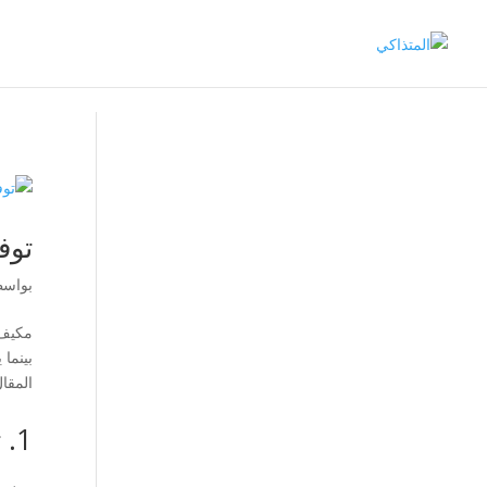
توف
بواس
مكيف 
بينما
المقا
1. تنظيف وتغيير الفلاتر بانتظام: