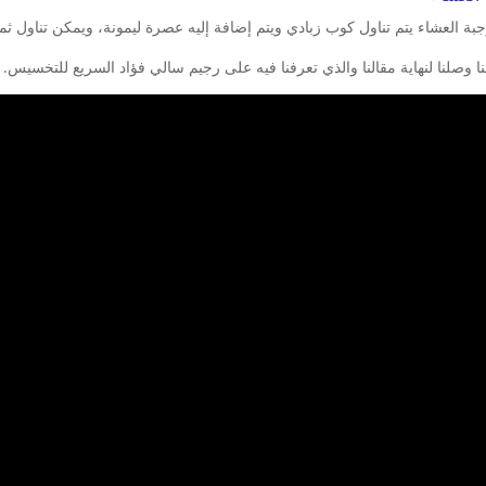
بة العشاء يتم تناول كوب زبادي ويتم إضافة إليه عصرة ليمونة، ويمكن تناول ثمر
نا وصلنا لنهاية مقالنا والذي تعرفنا فيه على رجيم سالي فؤاد السريع للتخسيس.