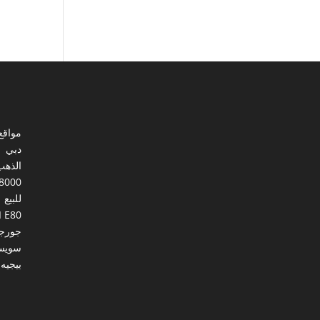
مواقع
دبي
الذهب
8000
للبيع
I E80
جورجي
سويس
بيجيه