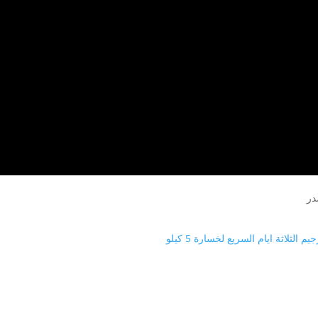
در
يم الثلاثة ايام السريع لخسارة 5 كيلو