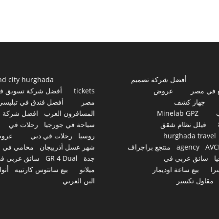
أفضل شركة تصميم
nd city hurghada
 في مصر
عروض
tickets
أفضل شركة تسويق ف
جهاز كشف
مصر
أفضل فندق في تبليسي
Minelab GPZ
المسافرون العرب
افضل شركة
فيلل نظام شقق
سياحة في جورجيا
رحلات في
hurghada travel
روسيا
رحلات في دبي
عرو
AVC
agency
منتجع براجراف
شهر عسل أذربيجان
محامي في
ا
سائق عربي في
جدة
GR 4 Dual
سائق عربي ف
را
بيع ساعة اوديمار
ميلانو
بيع سانتوس كارتييه
أنوا
مقاول تكسير
البن العربي