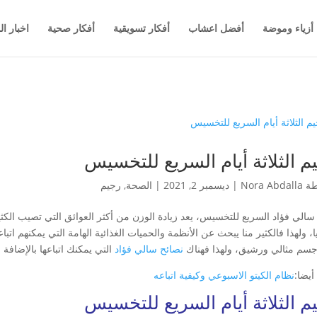
أزياء وموضة
أفضل اعشاب
أفكار تسويقية
أفكار صحية
اخبار ال
م الثلاثة أيام السريع للتخسيس
طة
Nora Abdalla
|
ديسمبر 2, 2021
|
الصحة
,
رجيم
سالي فؤاد السريع للتخسيس، يعد زيادة الوزن من أكثر العوائق التي تصيب الكثير
، ولهذا فالكثير منا يبحث عن الأنظمة والحميات الغذائية الهامة التي يمكنهم ات
سم مثالي ورشيق، ولهذا فهناك
نصائح سالي فؤاد
التي يمكنك اتباعها بالإضاف
أيضا:
نظام الكيتو الاسبوعي وكيفية اتباعه
م الثلاثة أيام السريع للتخسيس