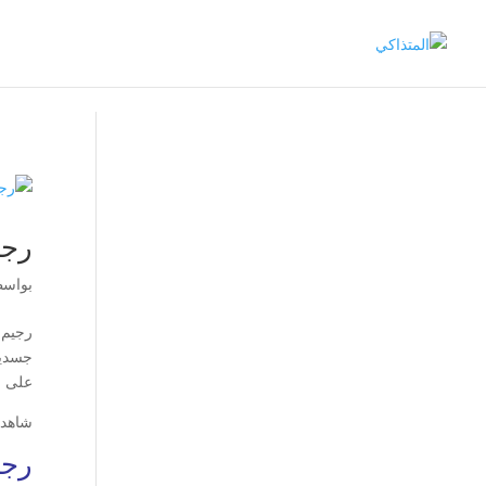
رجي
بواس
رجيم 
جسديا
على ج
شاهد 
رجي