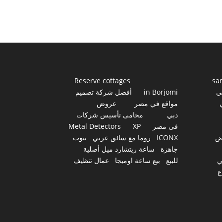
Reserve cottages
sa
ي
in Borjomi
أفضل شركة تصميم
مواقع في مصر
عروض
دبي
محامى تأسيس شركات
فى مصر
XP
Metal Detectors
ض
ICONX
روما مع سائق عربي
بيوت
جاهزة
ساعة ريتشارد ميل أصلية
ي
للبيع
بيع ساعة اوميجا
عمال تنظيف
ع