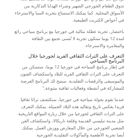
تذوق الطعام الجورجي الشهير وشراء الهدايا التذكارية من
الأسواق المحلية. كما يمكنك الاستمتاع بتجربة السبا والاسترخاء
في أحواض الكبريت الطبيعية.
باختصار، تجربة عطلة مثالية في جورجيا مع برنامج سياحي رائع
لمدة 12 يوما ستكون تجربة لا تُنسى تجمع بين الثقافة
والمغامرة والاسترخاء.
التعرف على التراث الثقافي الفريد لجورجيا خلال
البرنامج السياحي
في إطار برنامج السياحة في جورجيا 12 يوما، ستتمكن من
التعرف على التراث الثقافي الفريد للبلاد واستكشاف الفنون
والموسيقى والرقصات التقليدية. سيتيح لك البرنامج الفرصة
للمشاركة في أنشطة وفعاليات ثقافية متنوعة.”
عندما تقوم بجولة سياحية في جورجيا، ستكتشف تراثا ثقافيا
فريدا يعكس تاريخ وتقاليد هذه البلاد الجميلة. يمكنك التعرف
على التراث الثقافي لجورجيا من خلال زيارة المواقع التاريخية
مثل مدينة تبليسي القديمة وقلعة ناريكالا، واستكشاف الفن
الشعبي الجورجي من خلال المعارض وورش العمل. يمكنك
أيضا تجربة الأطعمة والمأكولات التقليدية الجورجية