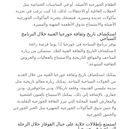
الطعام الجورجية الأصيلة، أو في المناسبات الجماعية مثل
الحفلات العائلية أو الاحتفالات. لذلك، إذا كنت ترغب في تجربة
مأكولات جديدة ومميزة، فننصحك بتجربة المأكولات الجورجية
الأصيلة والاستمتاع بتذوق الأطعمة الشهية والمميزة.
استكشاف تاريخ وثقافة جورجيا الغنية خلال البرنامج
السياحي
يوفر برنامج السياحة في جورجيا 12 يوما فرصة رائعة
لاستكشاف التاريخ والثقافة الغنية للبلاد. ستتمكن من زيارة
المتاحف والمواقع التاريخية والاستمتاع بالفعاليات والعروض
الثقافية المتنوعة.”
يمكنك استكشاف تاريخ وثقافة جورجيا الغنية من خلال العديد
من الجولات السياحية المتاحة. يمكنك زيارة معالم تاريخية مثل
مدينة تبليسي القديمة، وقلعة ناريكالا، ودير متاخوفيري، ودير
جفاري. بالإضافة إلى ذلك، يمكنك الاستمتاع بالفنون الشعبية
والمعارض الفنية المحلية التي تبرز الثقافة الجورجية التقليدية.
ولا تنسَ تذوق المأكولات الجورجية الشهيرة مثل الخبز الجورجي
والخمور الجورجية.
استمتع بإطلالات خلابة على جبال القوقاز خلال الرحلة
السياحية في جورجيا