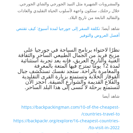
والمشروبات الشهيرة مثل النبيذ الجورجي والشاي الجورجي.
خلال رحلتك، ستكون واجهة لأسلوب الحياة التقليدي والعادات
والتقاليد النابعة من تاريخ البلاد.
شاهد أيضا:
تكلفة السفر إلى جورجيا لمدة أسبوع: كيف تقتنص
أفضل العروض والتوفير
نظرًا لاحتواء برنامج السياحة في جورجيا على
مزيج فريد من الجمال الطبيعي الساحر والثقافة
الغنية والتاريخ العريق، فإنه يعد تجربة استثنائية
لمدة 12 يومًا تمتزج فيها المتعة بالمعرفة
والمغامرة بالراحة. ستجد نفسك تستكشف جبال
القوقاز الخلابة وتستمتع بزيارة القرى التقليدية
والقلاع القديمة والشوارع الضيقة. احجز الآن
لتستمتع برحلة لا تُنسى إلى هذا البلد الساحر.
شاهد أيضا
https://backpackingman.com/10-of-the-cheapest-
countries-travel-to/
https://backpackr.org/explore/16-cheapest-countries-
to-visit-in-2022/