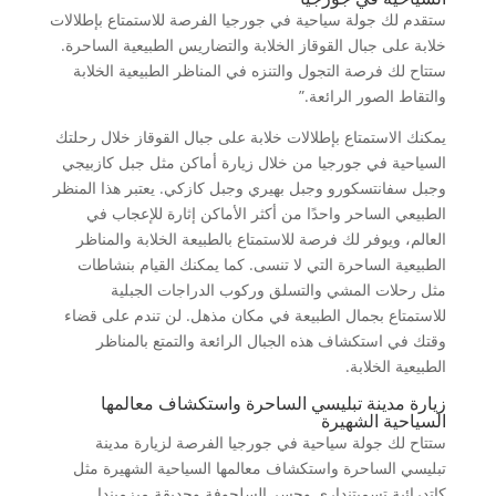
ستقدم لك جولة سياحية في جورجيا الفرصة للاستمتاع بإطلالات
خلابة على جبال القوقاز الخلابة والتضاريس الطبيعية الساحرة.
ستتاح لك فرصة التجول والتنزه في المناظر الطبيعية الخلابة
والتقاط الصور الرائعة.”
يمكنك الاستمتاع بإطلالات خلابة على جبال القوقاز خلال رحلتك
السياحية في جورجيا من خلال زيارة أماكن مثل جبل كازبيجي
وجبل سفانتسكورو وجبل بهيري وجبل كازكي. يعتبر هذا المنظر
الطبيعي الساحر واحدًا من أكثر الأماكن إثارة للإعجاب في
العالم، ويوفر لك فرصة للاستمتاع بالطبيعة الخلابة والمناظر
الطبيعية الساحرة التي لا تنسى. كما يمكنك القيام بنشاطات
مثل رحلات المشي والتسلق وركوب الدراجات الجبلية
للاستمتاع بجمال الطبيعة في مكان مذهل. لن تندم على قضاء
وقتك في استكشاف هذه الجبال الرائعة والتمتع بالمناظر
الطبيعية الخلابة.
زيارة مدينة تبليسي الساحرة واستكشاف معالمها
السياحية الشهيرة
ستتاح لك جولة سياحية في جورجيا الفرصة لزيارة مدينة
تبليسي الساحرة واستكشاف معالمها السياحية الشهيرة مثل
كاتدرائية تسميتنداري وجسر السلحوفة وحديقة ميزميندا.