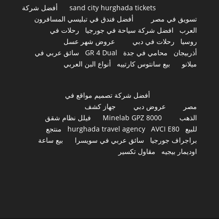
sand city hurghada tickets
أفضل شركة
تسويق في مصر
أفضل فندق في تبليسي المسافرون
العرب
افضل شركة سياحة في جورجيا
رحلات في
روسيا
رحلات في دبي
عروض شهر عسل
أذربيجان
محامي في جدة
GR 4 Dual
سائق عربي في
ميلانو
بيع سانتوس كارتييه
أنواع البن العربي
أفضل شركة تصميم مواقع في
مصر
عروض دبي
جهاز كشف
الذهب
Minelab GPZ 8000
فيلل نظام شقق
للبيع
AVCI E80
hurghada travel agency
منتجع
براجراف جورجيا
سائق عربي في سويسرا
بيع ساعة
اوديمار بيجيه
مقاول تكسير