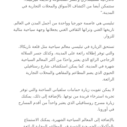
ستتمكن أيضا من اكتشاف الأسواق والمحلات التجارية في
المدينة.”
تبليسي هي عاصمة جورجيا وواحدة من أجمل المدن في العالم.
تاريخها الغني وتراثها الثقافي الغني يجعلانها وجهة سياحية مثالية
للزوار.
تستحق الزيارة في تبليسي معالم سياحية مثل قلعة ناريكالا،
والتي توفر إطلالة رائعة على المدينة، وكذلك جسر السلالة
الزجاجي الرائع الذي يعتبر واحدًا من أكثر المعالم السياحية
شهرة في المدينة. كما يمكن استكشاف شارع رستافيلي
الحيوي الذي يضم المطاعم والمقاهي والمحلات التجارية
الرائعة.
لا يمكن تفويت زيارة حمامات سلفياني الساخنة والتي توفر
تجربة استرخاء فريدة من نوعها. بالإضافة إلى ذلك، يمكنك
زيارة مسرح روستافيلي الذي يعتبر واحداً من أقدم المسارح
في أوروبا.
بالإضافة إلى المعالم السياحية الشهيرة، يمكنك الاستمتاع
بالمأكولات الجورجية الشهية في المطاعم المحلية الرائعة