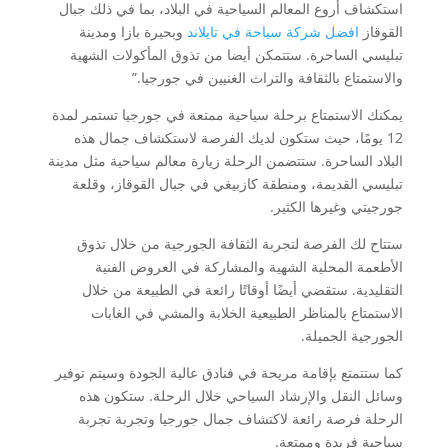
استكشاف أروع المعالم السياحية في البلاد، بما في ذلك جبال
القوقاز
افضل شركة سياحة في تايلاند
وبحيرة بازا ومدينة
تبليسي الساحرة. ستتمكن أيضا من تذوق المأكولات الشهية
والاستمتاع بالثقافة والتراث الغنيين في جورجيا.”
يمكنك الاستمتاع برحلة سياحية ممتعة في جورجيا تستمر لمدة
12 يومًا، حيث ستكون لديك الفرصة لاستكشاف جمال هذه
البلاد الساحرة. ستتضمن الرحلة زيارة معالم سياحية مثل مدينة
تبليسي القديمة، ومنطقة كازبيغي في جبال القوقاز، وقلعة
جورجيتي وغيرها الكثير.
ستتاح لك الفرصة لتجربة الثقافة الجورجية من خلال تذوق
الأطعمة المحلية الشهية والمشاركة في العروض الفنية
التقليدية. ستقضي أيضًا أوقاتًا رائعة في الطبيعة من خلال
الاستمتاع بالمناظر الطبيعية الخلابة والمشي في الغابات
الجورجية الجميلة.
كما ستتمتع بإقامة مريحة في فنادق عالية الجودة وسيتم توفير
وسائل النقل والإرشاد السياحي خلال الرحلة. ستكون هذه
الرحلة فرصة رائعة لاكتشاف جمال جورجيا وتجربة تجربة
سياحية فريدة وممتعة.