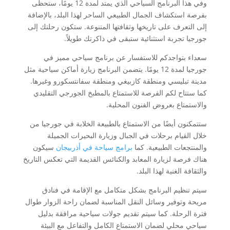
وفي هذا البرنامج السياحي الذي يمتد لمدة 12 يومًا، ستحظى
بفرصة استكشاف الجمال الطبيعي الساحر لهذا البلد، بالإضافة
إلى التعرف على تاريخها وثقافتها المتنوعة. ستكون رحلتك إلى
جورجيا تجربة استثنائية ستبقى في ذاكرتك طويلاً.
سعداء بتواجدكم للاستفسار عن برنامج سياحي مميز في
جورجيا لمدة 12 يومًا. يتضمن البرنامج زيارة أماكن سياحية مثل
مدينة تبليسي ومنطقة كازبيغي ومنطقة سفانتسكورو وغيرها.
كما ستتاح لكم الفرصة للاستمتاع بالمطبخ الجورجي التقليدي
والاستمتاع بعروض الفنون المحلية.
ستتمكنون أيضًا من الاستمتاع بالطبيعة الخلابة في جورجيا من
خلال القيام برحلات في الجبال وزيارة البحيرات الجميلة
والمنتجعات الطبيعية. كما
برامج سياحة في أذربيجان
سيكون
هناك فرصة لزيارة المعابد والكنائس القديمة التي تعكس التاريخ
والثقافة الغنية لهذا البلد.
سيتم تنظيم البرنامج بشكل متكامل مع الإقامة في فنادق
مريحة وتوفير وسائل النقل المناسبة لضمان راحة الزوار طوال
فترة الرحلة. كما سيتم تقديم جولات سياحية مرافقة بدليل
سياحي محلي لضمان الاستمتاع الكامل والتفاعل مع البيئة