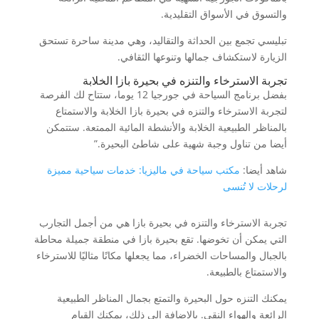
والتسوق في الأسواق التقليدية.
تبليسي تجمع بين الحداثة والتقاليد، وهي مدينة ساحرة تستحق
الزيارة لاستكشاف جمالها وتنوعها الثقافي.
تجربة الاسترخاء والتنزه في بحيرة بازا الخلابة
بفضل برنامج السياحة في جورجيا 12 يوما، ستتاح لك الفرصة
لتجربة الاسترخاء والتنزه في بحيرة بازا الخلابة والاستمتاع
بالمناظر الطبيعية الخلابة والأنشطة المائية الممتعة. ستتمكن
أيضا من تناول وجبة شهية على شاطئ البحيرة.”
شاهد أيضا:
مكتب سياحة في ماليزيا: خدمات سياحية مميزة
لرحلات لا تُنسى
تجربة الاسترخاء والتنزه في بحيرة بازا هي من أجمل التجارب
التي يمكن أن تخوضها. تقع بحيرة بازا في منطقة جميلة محاطة
بالجبال والمساحات الخضراء، مما يجعلها مكانًا مثاليًا للاسترخاء
والاستمتاع بالطبيعة.
يمكنك التنزه حول البحيرة والتمتع بجمال المناظر الطبيعية
الرائعة والهواء النقي. بالإضافة إلى ذلك، يمكنك القيام