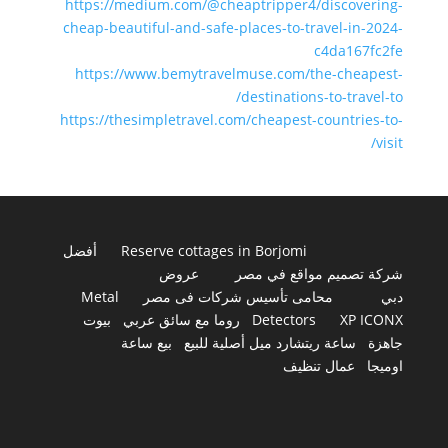
https://medium.com/@cheaptripper4/discovering-
cheap-beautiful-and-safe-places-to-travel-in-2024-
c4da167fc2fe
https://www.bemytravelmuse.com/the-cheapest-
destinations-to-travel-to/
https://thesimpletravel.com/cheapest-countries-to-
visit/
Reserve cottages in Borjomi
أفضل
شركة تصميم مواقع في مصر
عروض
دبي
محامى تأسيس شركات فى مصر
Metal
XP ICONX
Detectors
روما مع سائق عربي
بيوت
جاهزة
ساعة ريتشارد ميل أصلية للبيع
بيع ساعة
اوميجا
عمال تنظيف