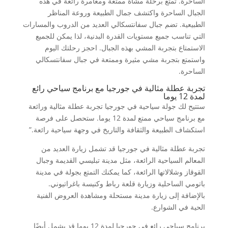
الساحرة. تمتع برحلة مشاة ممتعة ومغامرة رائعة في هذه
الجبال الساحرة واكتشف جمال الطبيعة وروعة المناظر
الطبيعية. تضم جبال سفانتسكالي العديد من الدروب والمسارات
التي تناسب جميع مستويات القدرة البدنية، لذا يمكن للجميع
الاستمتاع بتجربة المشي بهذه الجبال. احجز رحلتك اليوم
واستمتع بتجربة مشي مثيرة وممتعة في جبال سفانتسكالي
الساحرة.
تجربة عطلة مثالية في جورجيا مع برنامج سياحي رائع
لمدة 12 يوما
ستتيح لك جولة سياحية في جورجيا تجربة عطلة مثالية ورائعة
مع برنامج سياحي ممتع لمدة 12 يوما. ستحصل على فرصة
استكشاف الطبيعة والثقافة والتاريخ في وجهة سياحية رائعة.”
تجربة عطلة مثالية في جورجيا قد تشمل زيارة العديد من
المعالم السياحية الرائعة، مثل مدينة تبليسي القديمة وجبال
القوقاز وشلالاتها الرائعة، كما يمكنك التمتع بجولة في مدينة
باتومي الساحلية وزيارة قلعة رباط وكنيسة باغراتيوني.
بالإضافة إلى زيارة مدينة مستحلة ومشاهدة العروض الفنية
الحية في الشوارع.
برنامج سياحي رائع في جورجيا لمدة 12 يوما قد يشمل أيضًا