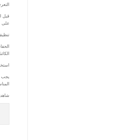
التعر
قبل ا
على ا
تنظيف 
الحفا
الكائ
استخد
يجب ا
المناس
شاهد 