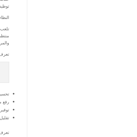
توظيف
النظاف
تلعب 
منتظم
والمر
تعرف
تحسين
رفع م
توفير
تقليل
تعرف