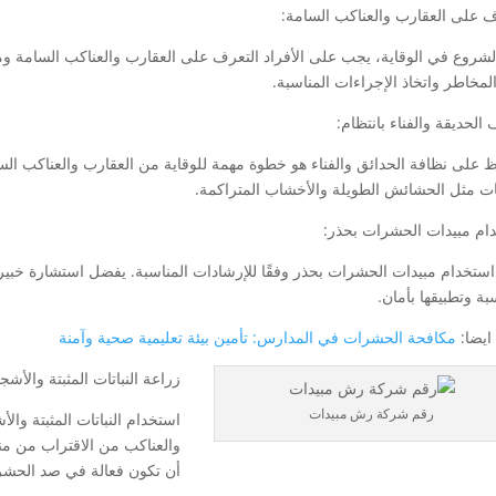
ف على العقارب والعناكب السامة:
لشروع في الوقاية، يجب على الأفراد التعرف على العقارب والعناكب السامة وم
لمخاطر واتخاذ الإجراءات المناسبة.
الحديقة والفناء بانتظام:
ظ على نظافة الحدائق والفناء هو خطوة مهمة للوقاية من العقارب والعناكب الس
نات مثل الحشائش الطويلة والأخشاب المتراكمة.
ام مبيدات الحشرات بحذر:
ستخدام مبيدات الحشرات بحذر وفقًا للإرشادات المناسبة. يفضل استشارة خبي
بة وتطبيقها بأمان.
ايضا:
مكافحة الحشرات في المدارس: تأمين بيئة تعليمية صحية وآمنة
زراعة النباتات المثبتة والأشجا
رقم شركة رش مبيدات
استخدام النباتات المثبتة وا
والعناكب من الاقتراب من منا
أن تكون فعالة في صد الحشر