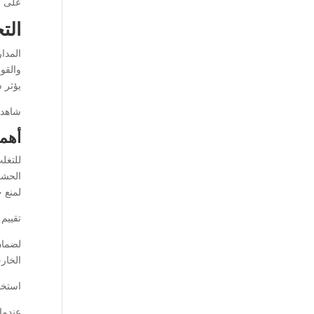
على أ
الت
المدار
والقو
يؤثر 
شاهد 
أهمي
للتغل
الحشر
لمنع 
تقييم
لضمان
الخار
استخد
عندما