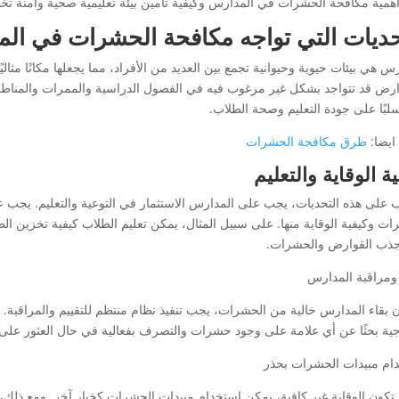
همية مكافحة الحشرات في المدارس وكيفية تأمين بيئة تعليمية صحية وآمنة تخد
حديات التي تواجه مكافحة الحشرات في ال
س هي بيئات حيوية وحيوانية تجمع بين العديد من الأفراد، مما يجعلها مكانًا مثا
ارض قد تتواجد بشكل غير مرغوب فيه في الفصول الدراسية والممرات والمناط
سلبًا على جودة التعليم وصحة الطلاب.
ايضا:
طرق مكافحة الحشرات
ة الوقاية والتعليم
ب على هذه التحديات، يجب على المدارس الاستثمار في التوعية والتعليم. يجب
ات وكيفية الوقاية منها. على سبيل المثال، يمكن تعليم الطلاب كيفية تخزين
جذب القوارض والحشرات.
 ومراقبة المدارس
 بقاء المدارس خالية من الحشرات، يجب تنفيذ نظام منتظم للتقييم والمراقبة. 
جية بحثًا عن أي علامة على وجود حشرات والتصرف بفعالية في حال العثور على
ام مبيدات الحشرات بحذر
 تكون الوقاية غير كافية، يمكن استخدام مبيدات الحشرات كخيار آخر. ومع ذلك، 