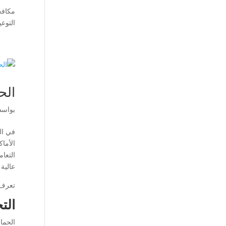
مكافح
التوع
الح
بواس
في ال
الأما
التعا
عالية 
تعرف
الت
الحما