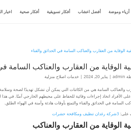
أزياء وموضة
أفضل اعشاب
أفكار تسويقية
أفكار صحية
اخبار ال
ية الوقاية من العقارب والعناكب السامة في 
طة
admin
|
يناير 20, 2024
|
خدمات اصلاح منزلية
رب والعناكب السامة هي من الكائنات التي يمكن أن تشكل تهديدًا لصحة وسلامة ال
لى الأفراد اتخاذ إجراءات وقائية للحفاظ على محيطهم الخارجي آمنًا. في هذا 
كب السامة في الحدائق والفناء والتمتع بأوقات هادئة وآمنة في الهواء الطلق.
 على:
3شركة رغدان تنظيف ومكافحة حشرات
ية الوقاية من العقارب والعناكب