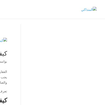
كيف
بواس
العقا
يجب ع
والعنا
تعرف
كيف