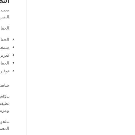
النظ
يجب ع
الضرو
الحفاظ
الحفا
سمعة 
تعزيز
الحفا
توفير
شاهد 
مكافح
نظيفة 
ومريح
ملحوظ
المعمو