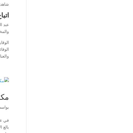
شاهد 
اتبا
عند ال
والمخ
الوقاي
الوقائ
والعن
مكا
بواس
في عا
بالغ 