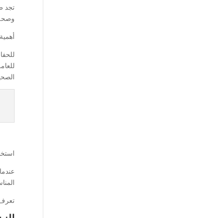
تجد ط
وصحة 
أهمية 
للحفا
للعام
الصحي
استخد
عندما
المنا
تعرف