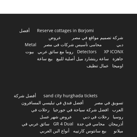
Reserve cottages in Borjomi
أفضل
شركة تصميم مواقع في مصر
عروض
دبي
محامى تأسيس شركات فى مصر
Metal
XP ICONX
Detectors
روما مع سائق عربي
بيوت
جاهزة
ساعة ريتشارد ميل أصلية للبيع
بيع ساعة
اوميجا
عمال تنظيف
sand city hurghada tickets
أفضل شركة
تسويق في مصر
أفضل فندق في تبليسي المسافرون
العرب
افضل شركة سياحة في جورجيا
رحلات في
روسيا
رحلات في دبي
عروض شهر عسل
أذربيجان
محامي في جدة
GR 4 Dual
سائق عربي في
ميلانو
بيع سانتوس كارتييه
أنواع البن العربي