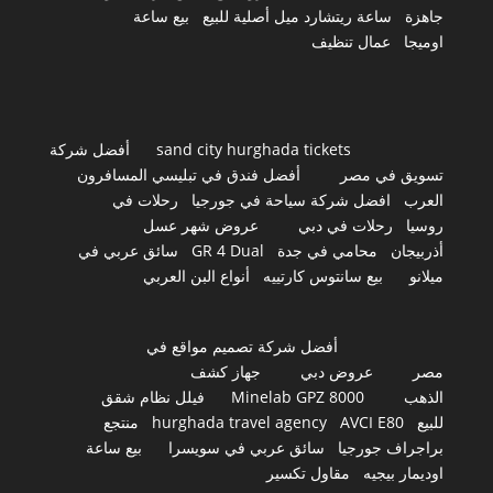
جاهزة
ساعة ريتشارد ميل أصلية للبيع
بيع ساعة
اوميجا
عمال تنظيف
sand city hurghada tickets
أفضل شركة
تسويق في مصر
أفضل فندق في تبليسي المسافرون
العرب
افضل شركة سياحة في جورجيا
رحلات في
روسيا
رحلات في دبي
عروض شهر عسل
أذربيجان
محامي في جدة
GR 4 Dual
سائق عربي في
ميلانو
بيع سانتوس كارتييه
أنواع البن العربي
أفضل شركة تصميم مواقع في
مصر
عروض دبي
جهاز كشف
الذهب
Minelab GPZ 8000
فيلل نظام شقق
للبيع
AVCI E80
hurghada travel agency
منتجع
براجراف جورجيا
سائق عربي في سويسرا
بيع ساعة
اوديمار بيجيه
مقاول تكسير