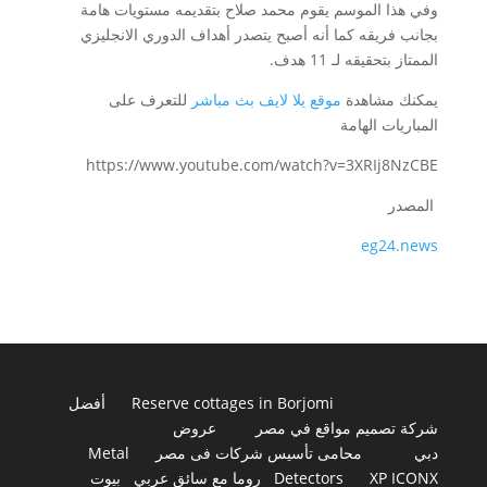
وفي هذا الموسم يقوم محمد صلاح بتقديمه مستويات هامة
بجانب فريقه كما أنه أصبح يتصدر أهداف الدوري الانجليزي
الممتاز بتحقيقه لـ 11 هدف.
يمكنك مشاهدة
موقع يلا لايف بث مباشر
للتعرف على
المباريات الهامة
https://www.youtube.com/watch?v=3XRIj8NzCBE
المصدر
eg24.news
Reserve cottages in Borjomi
أفضل
شركة تصميم مواقع في مصر
عروض
دبي
محامى تأسيس شركات فى مصر
Metal
XP ICONX
Detectors
روما مع سائق عربي
بيوت