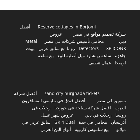
Reserve cottages in Borjomi
أفضل
شركة تصميم مواقع في مصر
عروض
دبي
محامى تأسيس شركات فى مصر
Metal
XP ICONX
Detectors
روما مع سائق عربي
بيوت
جاهزة
ساعة ريتشارد ميل أصلية للبيع
بيع ساعة
اوميجا
عمال تنظيف
sand city hurghada tickets
أفضل شركة
تسويق في مصر
أفضل فندق في تبليسي المسافرون
العرب
افضل شركة سياحة في جورجيا
رحلات في
روسيا
رحلات في دبي
عروض شهر عسل
أذربيجان
محامي في جدة
GR 4 Dual
سائق عربي في
ميلانو
بيع سانتوس كارتييه
أنواع البن العربي