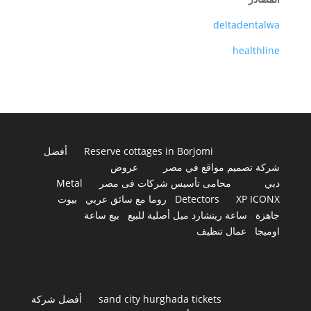
deltadentalwa
healthline
Reserve cottages in Borjomi
أفضل
شركة تصميم مواقع في مصر
عروض
دبي
محامى تأسيس شركات فى مصر
Metal
XP ICONX
Detectors
روما مع سائق عربي
بيوت
جاهزة
ساعة ريتشارد ميل أصلية للبيع
بيع ساعة
اوميجا
عمال تنظيف
sand city hurghada tickets
أفضل شركة