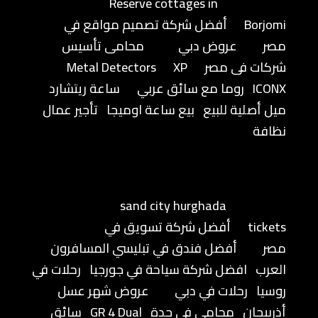
Reserve cottages in
Borjomi
أفضل شركة تصميم مواقع في
مصر
عروض دبي
محامى تأسيس
شركات فى مصر
XP
Metal Detectors
ICONX
روما مع سائق عربي
ساعة ريتشارد
ميل أصلية للبيع
بيع ساعة اوميجا
تأجير عمال
نظافة
sand city hurghada
tickets
أفضل شركة تسويق في
مصر
أفضل فندق في تبليسي المسافرون
العرب
افضل شركة سياحة في جورجيا
رحلات في
روسيا
رحلات في دبي
عروض شهر عسل
أذربيجان
محامي في جدة
GR 4 Dual
سائق