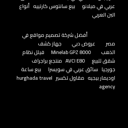
عربي في ميلانو
بيع سانتوس كارتييه
أنواع
البن العربي
أفضل شركة تصميم مواقع في
مصر
عروض دبي
جهاز كشف
الذهب
Minelab GPZ 8000
فيلل نظام
شقق للبيع
AVCI E80
منتجع براجراف
جورجيا
سائق عربي في سويسرا
بيع ساعة
اوديمار بيجيه
مقاول تكسير
hurghada travel
agency