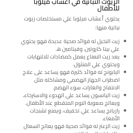
الزيوت النباتية في أعشاب ميلوبا
للأطفال
يحتوي أعشاب ميلوبا علي مستخلصات زيوت
نباتية منها:
زيت النخيل له فوائد صحية عديدة فهو يحتوي
علي بيتا كاروتين، وفيتامين ه‍.
يعد زيت النعناع يعمل كمضادات للالتهابات
ويحتوي علي المنثول.
البابونج له فوائد كثيرة فهو يساعد على علاج
اضطراب الجهاز الهضمي ومشاكله مثل
الانتفاخ والغازات، سوء الهضم.
زيت اليانسون يساعد علي الهدوء والاسترخاء،
ويعالج صعوبة النوم المتقطع عند الأطفال.
رازيانج يساعد علي تخفيف، ويمنع تشنجات
الأمعاء.
زيت الزعتر له فوائد صحية فهو يعالج السعال