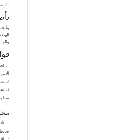
طريقة
تأص
يتألف
الهضم
والهن
فوا
تسر
الحرا
تقل
تحس
مما ي
مخا
تأث
ضغط ا
الت