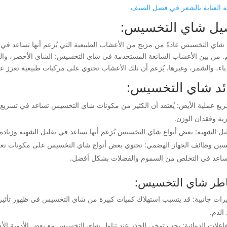
 العناية بالشعر في فصل الصيف
يل شاي التخسيس:
 شاي التخسيس عادةً من مزيج من الأعشاب الطبيعية التي يُزعم أنها تساعد في
. من بين الأعشاب الشائعة المستخدمة في شاي التخسيس: الشاي الأخضر، والشا
دباء، والشمر، وغيرها. يُزعم أن تلك الأعشاب تحتوي على مركبات طبيعية تعزز ع
ئد شاي التخسيس:
يع عملية الأيض:
يُعتقد أن الكثير من مكونات شاي التخسيس تساعد في تسريع 
رية وفقدان الوزن.
يل الشهية:
بعض أنواع شاي التخسيس يُزعم أنها تساعد في تقليل الشهية وزيادة ال
ين وظائف الجهاز الهضمي:
تحتوي بعض أنواع شاي التخسيس على مكونات تعز
ساعد في التخلص من السموم والفضلات بشكل أفضل.
طر شاي التخسيس:
يرات جانبية:
قد يتسبب استهلاك كميات كبيرة من شاي التخسيس في ظهور تأثيرات ج
لدم.
فاعلات الدوائية:
يجب توخي الحذر عند تناول شاي التخسيس مع بعض الأدوية الأخ