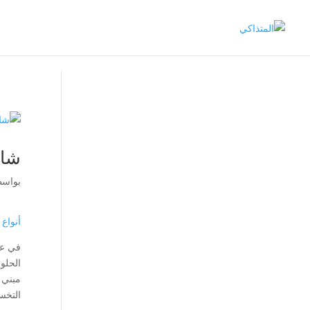
شاي
بواس
أنواع
في عا
الحلو
مبني 
التخس