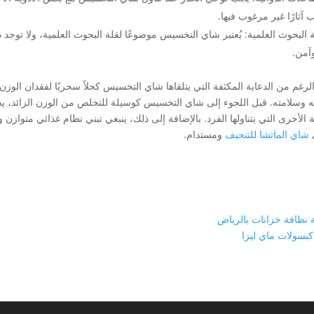
آثارًا غير مرغوب فيها.
 البحوث العلمية:
يُعتبر شاي التخسيس موضوعًا لقلة البحوث العلمية، ولا توجد
وآمن.
رغم من الدعاية المكثفة التي يتلقاها شاي التخسيس كحلاً سحريًا لفقدان الوزن، 
ته وسلامته. قبل اللجوء إلى شاي التخسيس كوسيلة للتخلص من الوزن الزائد، ي
ية الأخرى التي يتناولها الفرد. بالإضافة إلى ذلك، ينبغي تبني نظام غذائي متوا
شاي الماتشا للتنحيف
ومستدام.
نظافة خزانات بالرياض
بسولات ماي ليزا