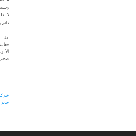
ويسبب 
قلة
دائم 
على ال
فعالي
الأدو
صحي
شركة 
سعر ك