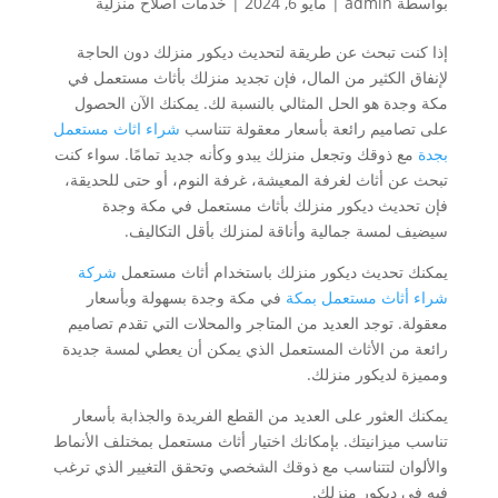
بواسطة
admin
|
مايو 6, 2024
|
خدمات اصلاح منزلية
إذا كنت تبحث عن طريقة لتحديث ديكور منزلك دون الحاجة
لإنفاق الكثير من المال، فإن تجديد منزلك بأثاث مستعمل في
مكة وجدة هو الحل المثالي بالنسبة لك. يمكنك الآن الحصول
على تصاميم رائعة بأسعار معقولة تتناسب
شراء اثاث مستعمل
بجدة
مع ذوقك وتجعل منزلك يبدو وكأنه جديد تمامًا. سواء كنت
تبحث عن أثاث لغرفة المعيشة، غرفة النوم، أو حتى للحديقة،
فإن تحديث ديكور منزلك بأثاث مستعمل في مكة وجدة
سيضيف لمسة جمالية وأناقة لمنزلك بأقل التكاليف.
يمكنك تحديث ديكور منزلك باستخدام أثاث مستعمل
شركة
شراء أثاث مستعمل بمكة
في مكة وجدة بسهولة وبأسعار
معقولة. توجد العديد من المتاجر والمحلات التي تقدم تصاميم
رائعة من الأثاث المستعمل الذي يمكن أن يعطي لمسة جديدة
ومميزة لديكور منزلك.
يمكنك العثور على العديد من القطع الفريدة والجذابة بأسعار
تناسب ميزانيتك. بإمكانك اختيار أثاث مستعمل بمختلف الأنماط
والألوان لتتناسب مع ذوقك الشخصي وتحقق التغيير الذي ترغب
فيه في ديكور منزلك.