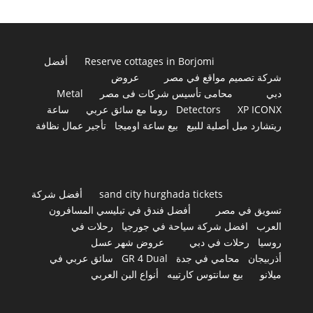
Reserve cottages in Borjomi
أفضل
شركة تصميم مواقع في مصر
عروض
دبي
محامى تأسيس شركات فى مصر
Metal
XP ICONX
Detectors
روما مع سائق عربي
ساعة
ريتشارد ميل أصلية للبيع
بيع ساعة اوميجا
تأجير عمال نظافة
sand city hurghada tickets
أفضل شركة
تسويق في مصر
أفضل فندق في تبليسي المسافرون
العرب
افضل شركة سياحة في جورجيا
رحلات في
روسيا
رحلات في دبي
عروض شهر عسل
أذربيجان
محامي في جدة
GR 4 Dual
سائق عربي في
ميلانو
بيع سانتوس كارتييه
أنواع البن العربي