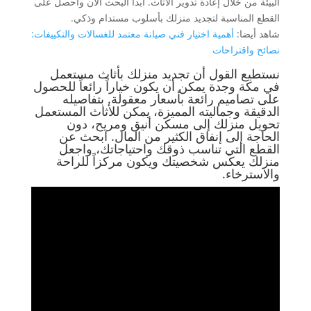
البيئة من خلال إعادة تدوير الأثاث. ابدأ البحث الآن واحصل على
القطع المناسبة لتجديد منزلك بأسلوب مستدام وذكي.
شاهد أيضا:
أهمية اختيار فني صيانة معتمد للغسالات والتكييفات:
نصائح واقتراحات
نستطيع القول أن تجديد منزلك بأثاث مستعمل
في مكة وجدة يمكن أن يكون خياراً رائعاً للحصول
على تصاميم رائعة بأسعار معقولة. بتفاصيله
الدقيقة وجماليته المميزة، يمكن للأثاث المستعمل
تحويل منزلك إلى مسكن أنيق ومريح، دون
الحاجة إلى إنفاق الكثير من المال. ابحث عن
القطع التي تناسب ذوقك واحتياجاتك، واجعل
منزلك يعكس شخصيتك ويكون مركزاً للراحة
والاسترخاء.