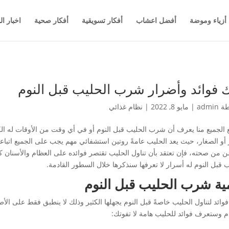
أزياء وموضة
أفضل اعشاب
أفكار تسويقية
أفكار صحية
اخبار ال
ك فوائد وأضرار شرب الحليب قبل النوم
طة
admin
|
مايو 8, 2022
|
نظام غذائي
ع الجميع منا يعرف أن شرب الحليب قبل النوم أو في أي وقت من الأوقات له الك
ر أو الصغار، حيث يعد الحليب عامةً روتين استشفائي مهم يجب على الجميع اتبا
 من صحته، فإن تعتقد بأن تناول الحليب تقتصر فوائده على العظام والأسنان
ب قبل النوم له أسرار لا تعرفها سنذكرها خلال السطور القادمة.
ية شرب الحليب قبل النوم
وائد لتناول الحليب خاصةً قبل النوم يجهلها الكثير وذلك لا ينطبق فقط على الأطفا
ام وستعرف فوائد للحليب هامة لا تفوتك: