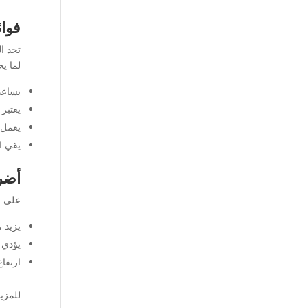
فوائ
تجد ال
لما يح
يساعد
يعتبر
يعمل 
يقي ا
أضرا
على ا
يزيد من ح
يؤدي 
ارتفا
للمزي