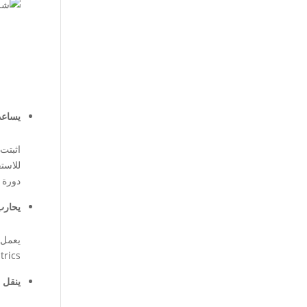
يساعد
اثبتت
للاست
دورة ا
يحارب
يعمل
Geriatrics المخصصة لكبار السن، كما يعمل تناول كوب واحد يو
ينقل ل