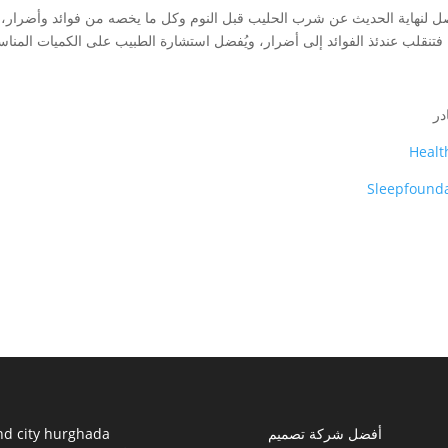
صل لنهاية الحديث عن شرب الحليب قبل النوم وكل ما يخصه من فوائد وأضرار، فبا
ه فتنقلب عندئذ الفوائد إلى أضرار، ويُفضل استشارة الطبيب على الكميات المن
در
Healt
Sleepfound
أفضل شركة تصميم
nd city hurghada