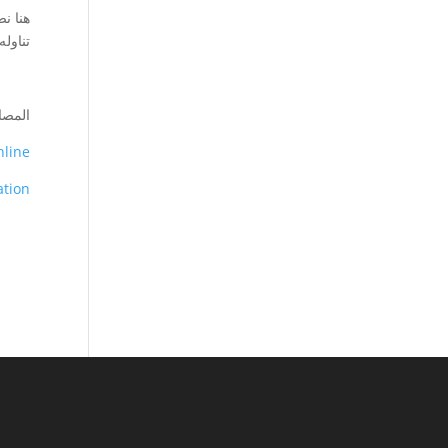
هنا ن
تناول
المصا
hline
ation