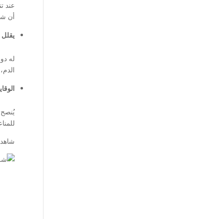
عند ت
أن شر
يقلل 
له دو
الدم،
الوقا
يُنصح
للمنا
شاهد