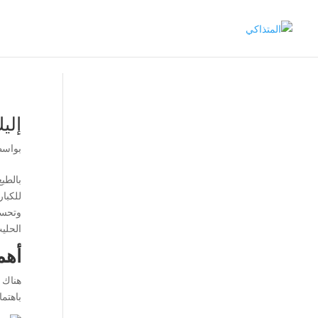
إلي
بواس
بالطب
للكبا
وتحسن
الحلي
أهم
هناك ف
باهتم