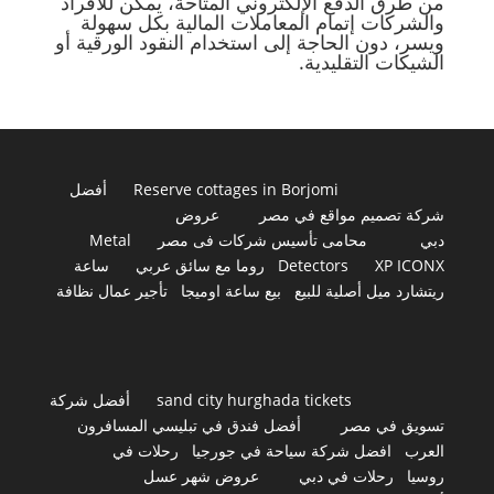
من طرق الدفع الإلكتروني المتاحة، يمكن للأفراد
والشركات إتمام المعاملات المالية بكل سهولة
ويسر، دون الحاجة إلى استخدام النقود الورقية أو
الشيكات التقليدية.
Reserve cottages in Borjomi
أفضل
شركة تصميم مواقع في مصر
عروض
دبي
محامى تأسيس شركات فى مصر
Metal
XP ICONX
Detectors
روما مع سائق عربي
ساعة
ريتشارد ميل أصلية للبيع
بيع ساعة اوميجا
تأجير عمال نظافة
sand city hurghada tickets
أفضل شركة
تسويق في مصر
أفضل فندق في تبليسي المسافرون
العرب
افضل شركة سياحة في جورجيا
رحلات في
روسيا
رحلات في دبي
عروض شهر عسل