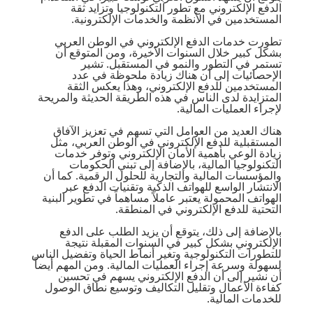
الدفع الإلكتروني مع تطور التكنولوجيا وتزايد ثقة
المستخدمين في الأنظمة والخدمات الإلكترونية.
تطورت خدمات الدفع الإلكتروني في الوطن العربي
بشكل كبير خلال السنوات الأخيرة، ومن المتوقع أن
تستمر في التطور والنمو في المستقبل. تشير
الإحصائيات إلى أن هناك زيادة ملحوظة في عدد
المستخدمين للدفع الإلكتروني، وهذا يعكس الثقة
المتزايدة لدى الناس في هذه الطريقة الحديثة والمريحة
لإجراء العمليات المالية.
هناك العديد من العوامل التي تسهم في تعزيز الآفاق
المستقبلية للدفع الإلكتروني في الوطن العربي، مثل
زيادة الوعي بأهمية الأمان الإلكتروني وتوفر خدمات
التكنولوجيا المالية، بالإضافة إلى تبني الحكومات
والمؤسسات المالية والتجارية للحلول الرقمية. كما أن
الانتشار الواسع للهواتف الذكية وتقنيات الدفع عبر
الهواتف المحمولة يعتبر عاملاً مساهماً في تطوير البنية
التحتية للدفع الإلكتروني في المنطقة.
بالإضافة إلى ذلك، يتوقع أن يزيد الطلب على الدفع
الإلكتروني بشكل كبير في السنوات المقبلة نتيجة
للتطورات التكنولوجية وتغير أنماط الحياة وتفضيل الناس
لسهولة وسرعة إجراء العمليات المالية. ومن المهم أيضاً
أن نشير إلى أن الدفع الإلكتروني يسهم في تحسين
كفاءة الأعمال وتقليل التكاليف وتوسيع نطاق الوصول
للخدمات المالية.