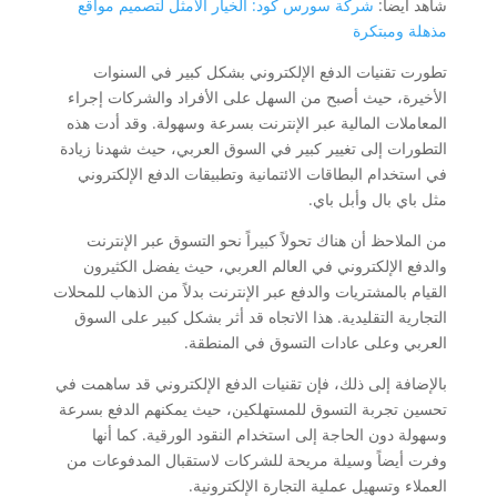
شاهد أيضا:
شركة سورس كود: الخيار الأمثل لتصميم مواقع
مذهلة ومبتكرة
تطورت تقنيات الدفع الإلكتروني بشكل كبير في السنوات
الأخيرة، حيث أصبح من السهل على الأفراد والشركات إجراء
المعاملات المالية عبر الإنترنت بسرعة وسهولة. وقد أدت هذه
التطورات إلى تغيير كبير في السوق العربي، حيث شهدنا زيادة
في استخدام البطاقات الائتمانية وتطبيقات الدفع الإلكتروني
مثل باي بال وأبل باي.
من الملاحظ أن هناك تحولاً كبيراً نحو التسوق عبر الإنترنت
والدفع الإلكتروني في العالم العربي، حيث يفضل الكثيرون
القيام بالمشتريات والدفع عبر الإنترنت بدلاً من الذهاب للمحلات
التجارية التقليدية. هذا الاتجاه قد أثر بشكل كبير على السوق
العربي وعلى عادات التسوق في المنطقة.
بالإضافة إلى ذلك، فإن تقنيات الدفع الإلكتروني قد ساهمت في
تحسين تجربة التسوق للمستهلكين، حيث يمكنهم الدفع بسرعة
وسهولة دون الحاجة إلى استخدام النقود الورقية. كما أنها
وفرت أيضاً وسيلة مريحة للشركات لاستقبال المدفوعات من
العملاء وتسهيل عملية التجارة الإلكترونية.